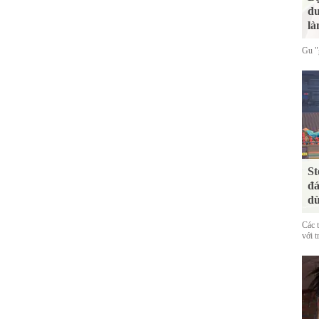
du
là
Gu "g
St
đá
dù
Các 
với t