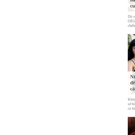
cu
Dù v
OEG 
chiếm
Nữ
đế
cá
Khôn
sở h
có hà