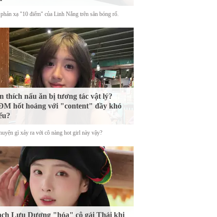
phản xạ "10 điểm" của Linh Nắng trên sân bóng rổ.
n thích nấu ăn bị tương tác vật lý?
M hốt hoảng với "content" đầy khó
ểu?
uyện gì xảy ra với cô nàng hot girl này vậy?
ch Lưu Dương "hóa" cô gái Thái khi