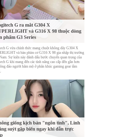
gitech G ra mắt G304 X
UPERLIGHT và G316 X 98 thuộc dòng
n phẩm G3 Series
tech G vừa chính thức mang chuột không dây G304 X
RLIGHT và bàn phím cơ G316 X 98 gia nhập thị trường
 Nam. Sự kiện này đánh dấu bước chuyển quan trọng của
tech G khi mang đến các tính năng cao cấp đến gần hơn
đông đảo người hâm mộ ở phân khúc gaming gear tầm
.
ông giống kịch bản "ngôn tình", Linh
ng suýt gặp biến ngay khi dẫn trực
ếp