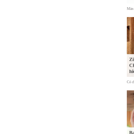
Màn 
Zi
CĐ
hi
Có ch
Bạ