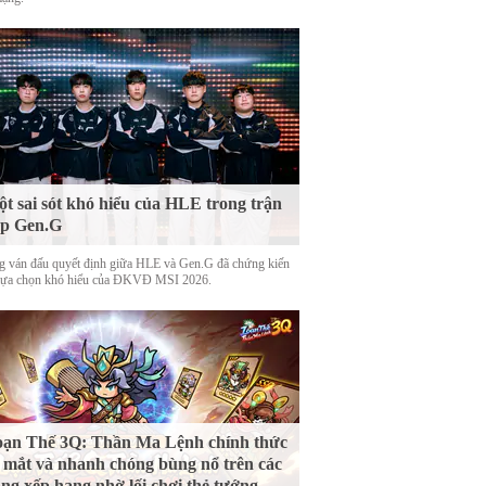
t sai sót khó hiểu của HLE trong trận
ặp Gen.G
g ván đấu quyết định giữa HLE và Gen.G đã chứng kiến
lựa chọn khó hiểu của ĐKVĐ MSI 2026.
ạn Thế 3Q: Thần Ma Lệnh chính thức
 mắt và nhanh chóng bùng nổ trên các
ng xếp hạng nhờ lối chơi thẻ tướng