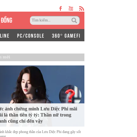
 ĐỒNG
LINE
PC/CONSOLE
360° GAMEFI
n mới
c ảnh chứng minh Lưu Diệc Phi mãi
i là thần tiên tỷ tỷ: Thần nữ trong
anh cũng chỉ đến vậy
nh khắc đẹp phong thần của Lưu Diệc Phi đang gây sốt
mạng.