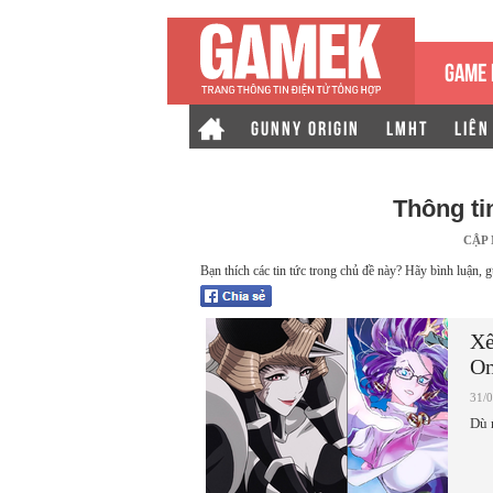
GAME 
GUNNY ORIGIN
LMHT
LIÊN
Thông ti
CẬP
Bạn thích các tin tức trong chủ đề này? Hãy bình luận, g
Xế
On
31/
Dù 