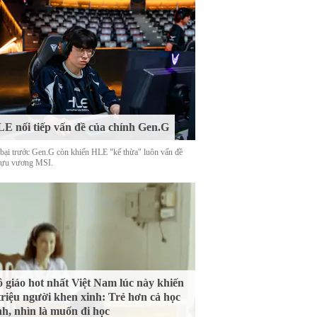
E nối tiếp vấn đề của chính Gen.G
 bại trước Gen.G còn khiến HLE "kế thừa" luôn vấn đề
cựu vương MSI.
 giáo hot nhất Việt Nam lúc này khiến
triệu người khen xinh: Trẻ hơn cả học
nh, nhìn là muốn đi học