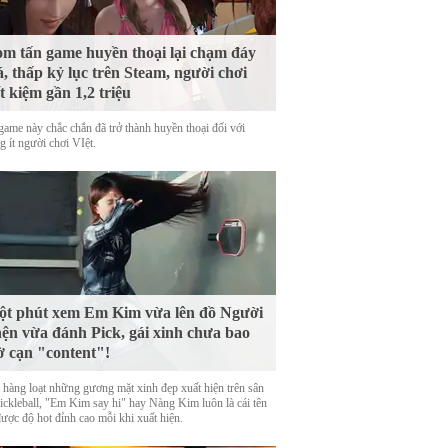
m tấn game huyền thoại lại chạm đáy
á, thấp kỷ lục trên Steam, người chơi
ết kiệm gần 1,2 triệu
game này chắc chắn đã trở thành huyền thoại đối với
 ít người chơi VIệt.
t phút xem Em Kim vừa lên đồ Người
ện vừa đánh Pick, gái xinh chưa bao
ờ cạn "content"!
 hàng loạt những gương mặt xinh đẹp xuất hiện trên sân
Pickleball, "Em Kim say hi" hay Nàng Kim luôn là cái tên
được độ hot đỉnh cao mỗi khi xuất hiện.