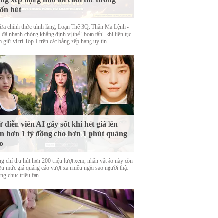
ốn hút
ừa chính thức trình làng, Loạn Thế 3Q: Thần Ma Lệnh -
đã nhanh chóng khẳng định vị thế "bom tấn" khi liên tục
 giữ vị trí Top 1 trên các bảng xếp hạng uy tín.
 diễn viên AI gây sốt khi hét giá lên
n hơn 1 tỷ đồng cho hơn 1 phút quảng
o
g chỉ thu hút hơn 200 triệu lượt xem, nhân vật ảo này còn
ữu mức giá quảng cáo vượt xa nhiều ngôi sao người thật
ng chục triệu fan.