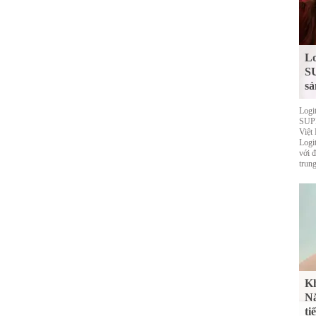
Lo
S
sả
Logi
SUPE
Việt
Logi
với 
trung
Kh
Nắ
ti