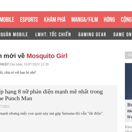
MOBILE
ESPORTS
KHÁM PHÁ
MANGA/FILM
HÓNG
CỘNG
 QUÂN MOBILE
LMHT: TỐC CHIẾN
GAMING GEAR
GAME ON
n mới về
Mosquito Girl
Ti
 NHẬT
Chủ nhật, 31/07/2022 12:39
ửi, chia sẻ với bạn bè nhé!
p hạng 8 nữ phản diện mạnh mẽ nhất trong
e Punch Man
Bứ
07/2022
mã
mạnh nhưng mấy con quái này mà gặp Saitama thì vẫn "tắt điện".
tr
Khoả
cõi 