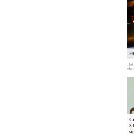
HL
Thất
của 
Cô
3 
si