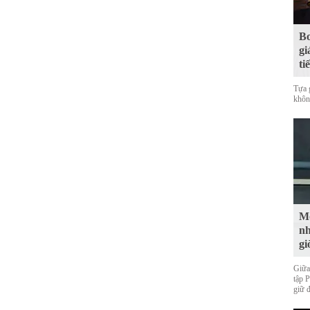
Bo
gi
ti
Tựa 
không
Mộ
nh
gi
Giữa
tập 
giữ 