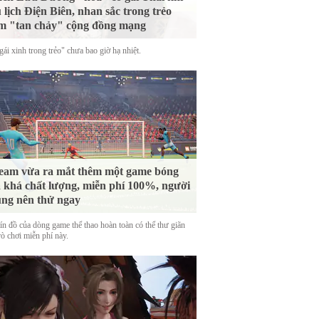
 lịch Điện Biên, nhan sắc trong trẻo
m "tan chảy" cộng đồng mạng
ái xinh trong trẻo" chưa bao giờ hạ nhiệt.
eam vừa ra mắt thêm một game bóng
 khá chất lượng, miễn phí 100%, người
ng nên thử ngay
tín đồ của dòng game thể thao hoàn toàn có thể thư giãn
rò chơi miễn phí này.