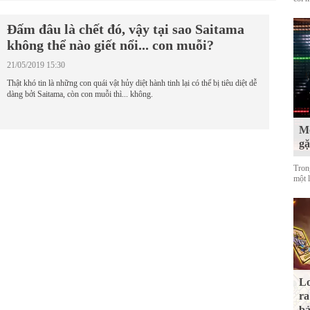
Đấm đâu là chết đó, vậy tại sao Saitama
không thể nào giết nổi... con muỗi?
21/05/2019 15:30
Thật khó tin là những con quái vật hủy diệt hành tinh lại có thể bị tiêu diệt dễ
dàng bởi Saitama, còn con muỗi thì... không.
Mộ
g
Tron
một 
Lo
ra
bả