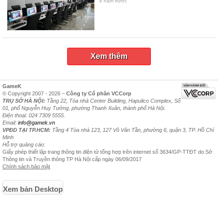
8 năm trước
Xem thêm
GameK
© Copyright 2007 - 2026 –
Công ty Cổ phần VCCorp
TRỤ SỞ HÀ NỘI:
Tầng 22, Tòa nhà Center Building, Hapulico Complex, Số
01, phố Nguyễn Huy Tưởng, phường Thanh Xuân, thành phố Hà Nội.
Điện thoại: 024 7309 5555.
Email:
info@gamek.vn
VPĐD TẠI TP.HCM:
Tầng 4 Tòa nhà 123, 127 Võ Văn Tần, phường 6, quận 3, TP. Hồ Chí
Minh
Hỗ trợ quảng cáo:
Giấy phép thiết lập trang thông tin điện tử tổng hợp trên internet số 3634/GP-TTĐT do Sở
Thông tin và Truyền thông TP Hà Nội cấp ngày 06/09/2017
Chính sách bảo mật
Xem bản Desktop