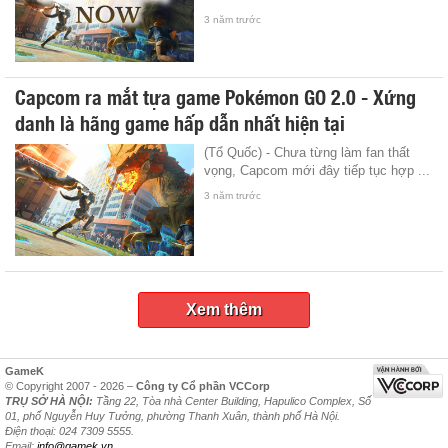
3 năm trước
Capcom ra mắt tựa game Pokémon GO 2.0 - Xứng
danh là hãng game hấp dẫn nhất hiện tại
(Tổ Quốc) - Chưa từng làm fan thất
vọng, Capcom mới đây tiếp tục hợp ...
3 năm trước
Xem thêm
GameK
© Copyright 2007 - 2026 –
Công ty Cổ phần VCCorp
TRỤ SỞ HÀ NỘI:
Tầng 22, Tòa nhà Center Building, Hapulico Complex, Số
01, phố Nguyễn Huy Tưởng, phường Thanh Xuân, thành phố Hà Nội.
Điện thoại: 024 7309 5555.
Email:
info@gamek.vn