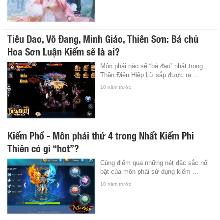
Tiêu Dao, Võ Đang, Minh Giáo, Thiên Sơn: Bá chủ
Hoa Sơn Luận Kiếm sẽ là ai?
Môn phái nào sẽ “bá đạo” nhất trong
Thần Điêu Hiệp Lữ sắp được ra ...
10 năm trước
Kiếm Phổ - Môn phái thứ 4 trong Nhất Kiếm Phi
Thiên có gì “hot”?
Cùng điểm qua những nét đặc sắc nổi
bật của môn phái sử dụng kiếm ...
10 năm trước