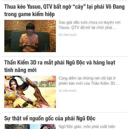
Thua kèo Yasuo, QTV bất ngờ “cày” lại phái Võ Đang
trong game kiếm hiệp
Sau giải đấu solo chưa có duyên với
Yasuo, QTV đã trở lại chơi phái ...
10 năm trước
Thần Kiếm 3D ra mắt phái Ngũ Độc và hàng loạt
tính năng mới
Cùng điểm lại những nét nổi bật ở
phiên bản mới của Thần Kiếm 3D ...
11 năm trước
Sự thật về nguồn gốc của phái Ngũ Độc
Ngũ Độc giáo, môn phái xuất hiện