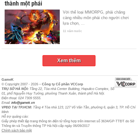
thành một phái
Với thể loại MMORPG, phải chăng
càng nhiều môn phái cho người chơi
lựa chọn, ...
11 năm trước
Xem thêm
GameK
© Copyright 2007 - 2026 –
Công ty Cổ phần VCCorp
TRỤ SỞ HÀ NỘI:
Tầng 22, Tòa nhà Center Building, Hapulico Complex, Số
01, phố Nguyễn Huy Tưởng, phường Thanh Xuân, thành phố Hà Nội.
Điện thoại: 024 7309 5555.
Email:
info@gamek.vn
VPĐD TẠI TP.HCM:
Tầng 4 Tòa nhà 123, 127 Võ Văn Tần, phường 6, quận 3, TP. Hồ Chí
Minh
Hỗ trợ quảng cáo:
Giấy phép thiết lập trang thông tin điện tử tổng hợp trên internet số 3634/GP-TTĐT do Sở
Thông tin và Truyền thông TP Hà Nội cấp ngày 06/09/2017
Chính sách bảo mật