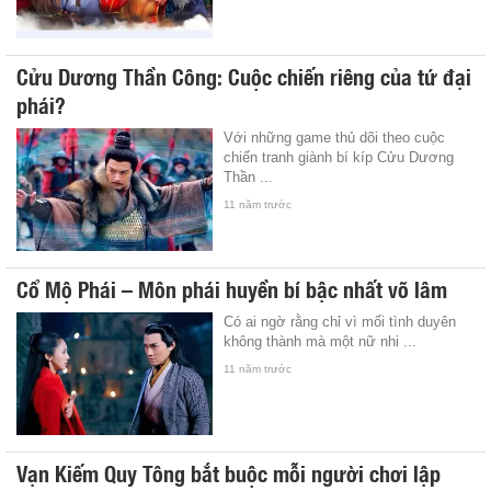
Cửu Dương Thần Công: Cuộc chiến riêng của tứ đại
phái?
Với những game thủ dõi theo cuộc
chiến tranh giành bí kíp Cửu Dương
Thần ...
11 năm trước
Cổ Mộ Phái – Môn phái huyền bí bậc nhất võ lâm
Có ai ngờ rằng chỉ vì mối tình duyên
không thành mà một nữ nhi ...
11 năm trước
Vạn Kiếm Quy Tông bắt buộc mỗi người chơi lập