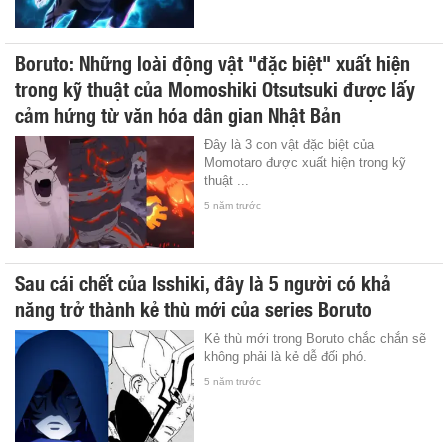
Boruto: Những loài động vật "đặc biệt" xuất hiện
trong kỹ thuật của Momoshiki Otsutsuki được lấy
cảm hứng từ văn hóa dân gian Nhật Bản
Đây là 3 con vật đặc biệt của
Momotaro được xuất hiện trong kỹ
thuật ...
5 năm trước
Sau cái chết của Isshiki, đây là 5 người có khả
năng trở thành kẻ thù mới của series Boruto
Kẻ thù mới trong Boruto chắc chắn sẽ
không phải là kẻ dễ đối phó.
5 năm trước