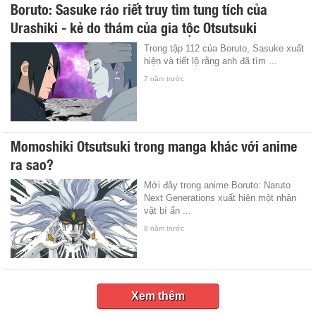
Boruto: Sasuke ráo riết truy tìm tung tích của
Urashiki - kẻ do thám của gia tộc Otsutsuki
Trong tập 112 của Boruto, Sasuke xuất
hiện và tiết lộ rằng anh đã tìm ...
7 năm trước
Momoshiki Otsutsuki trong manga khác với anime
ra sao?
Mới đây trong anime Boruto: Naruto
Next Generations xuất hiện một nhân
vật bí ẩn ...
8 năm trước
Xem thêm