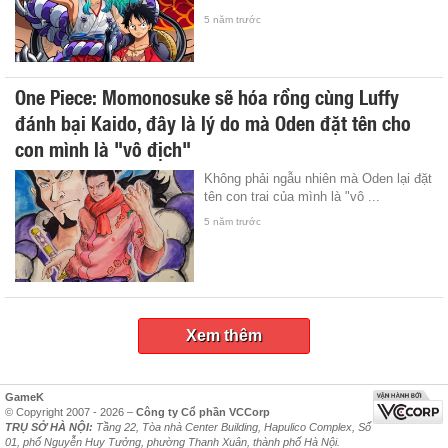
5 năm trước
One Piece: Momonosuke sẽ hóa rồng cùng Luffy
đánh bại Kaido, đây là lý do mà Oden đặt tên cho
con mình là "vô địch"
Không phải ngẫu nhiên mà Oden lại đặt
tên con trai của mình là "vô ...
5 năm trước
Xem thêm
GameK
© Copyright 2007 - 2026 –
Công ty Cổ phần VCCorp
TRỤ SỞ HÀ NỘI:
Tầng 22, Tòa nhà Center Building, Hapulico Complex, Số
01, phố Nguyễn Huy Tưởng, phường Thanh Xuân, thành phố Hà Nội.