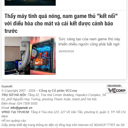
Thấy máy tính quá nóng, nam game thủ "kết nối"
với điều hòa cho mát và cái kết được cảnh báo
trước
Sức sáng tạo của nam game thủ này
khiến nhiều người cũng phải bất ngờ.
26/05/2026
GameK
© Copyright 2007 - 2026 –
Công ty Cổ phần VCCorp
TRỤ SỞ HÀ NỘI:
Tầng 22, Tòa nhà Center Building, Hapulico Complex, Số
01, phố Nguyễn Huy Tưởng, phường Thanh Xuân, thành phố Hà Nội.
Điện thoại: 024 7309 5555.
Email:
info@gamek.vn
VPĐD TẠI TP.HCM:
Tầng 4 Tòa nhà 123, 127 Võ Văn Tần, phường 6, quận 3, TP. Hồ Chí
Minh
Hỗ trợ quảng cáo:
Giấy phép thiết lập trang thông tin điện tử tổng hợp trên internet số 3634/GP-TTĐT do Sở