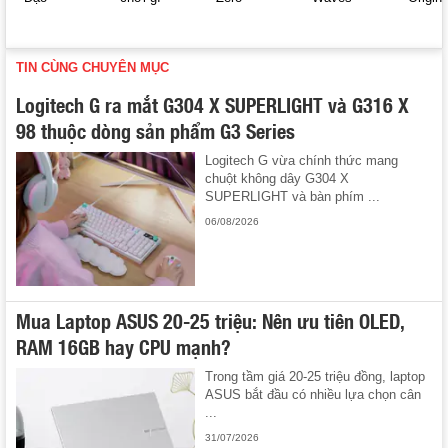
TIN CÙNG CHUYÊN MỤC
Logitech G ra mắt G304 X SUPERLIGHT và G316 X
98 thuộc dòng sản phẩm G3 Series
Logitech G vừa chính thức mang
chuột không dây G304 X
SUPERLIGHT và bàn phím ...
06/08/2026
Mua Laptop ASUS 20-25 triệu: Nên ưu tiên OLED,
RAM 16GB hay CPU mạnh?
Trong tầm giá 20-25 triệu đồng, laptop
ASUS bắt đầu có nhiều lựa chọn cân
...
31/07/2026