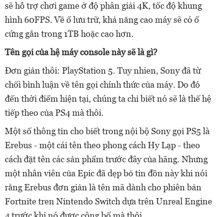
sẽ hỗ trợ chơi game ở độ phân giải 4K, tốc độ khung
hình 60FPS. Về ổ lưu trữ, khả năng cao máy sẽ có ổ
cứng gắn trong 1TB hoặc cao hơn.
Tên gọi của hệ máy console này sẽ là gì?
Đơn giản thôi: PlayStation 5. Tuy nhien, Sony đã từ
chối bình luận về tên gọi chính thức của máy. Do đó
đến thời điểm hiện tại, chúng ta chỉ biết nó sẽ là thế hệ
tiếp theo của PS4 mà thôi.
Một số thông tin cho biết trong nội bộ Sony gọi PS5 là
Erebus - một cái tên theo phong cách Hy Lạp - theo
cách đặt tên các sản phẩm trước đây của hãng. Nhưng
một nhân viên của Epic đã dẹp bỏ tin đồn này khi nói
rằng Erebus đơn giản là tên mã dành cho phiên bản
Fortnite tren Nintendo Switch dựa trên Unreal Engine
4 trước khi nó được công bố mà thôi.