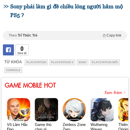
Sony phải làm gì đề chiều lòng người hâm mộ
PS5 ?
Theo
Trí Thức Trẻ
Copy link
0
CHIA SẺ
TỪ KHÓA
PLAYSTATION
PLAYSTATION 5
SONY
PLAYSTATION MỚI
CONSOLE
GAME MOBILE HOT
Xem thêm
Võ Lâm Hắc
Game thủ
Zenless Zone
Wuthering
Thiên 
Đạo
chơi gì
Zero
Waves
Origin