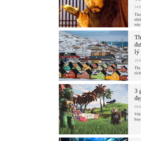
24/
Tào
nhi
này
Th
đư
lý
29/
Thị
tíc
3 
đẹ
09/
Với
huy