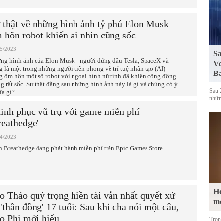
 thật về những hình ảnh tỷ phú Elon Musk
 hôn robot khiến ai nhìn cũng sốc
05/2023
Sa
ng hình ảnh của Elon Musk - người đứng đầu Tesla, SpaceX và
Ve
g là một trong những người tiên phong về trí tuệ nhân tạo (AI) -
Ba
g ôm hôn một số robot với ngoại hình nữ tính đã khiến cộng đồng
g rất sốc. Sự thật đằng sau những hình ảnh này là gì và chúng có ý
Sau 
ĩa gì?
những
inh phục vũ trụ với game miễn phí
reathedge'
04/2023
n Breathedge đang phát hành miễn phí trên Epic Games Store.
Ho
o Tháo quý trọng hiền tài vẫn nhất quyết xử
m
 'thần đồng' 17 tuổi: Sau khi cha nói một câu,
o Phi mới hiểu
Tron