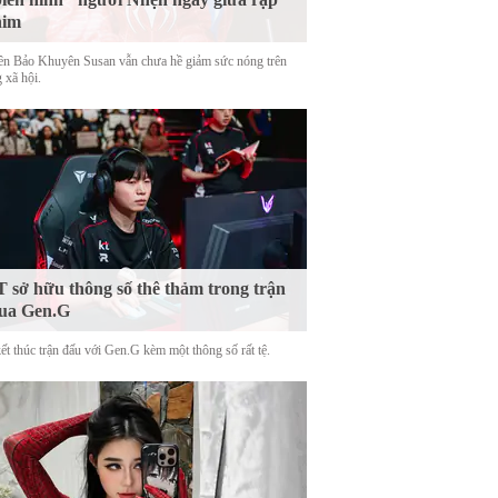
him
tên Bảo Khuyên Susan vẫn chưa hề giảm sức nóng trên
 xã hội.
 sở hữu thông số thê thảm trong trận
ua Gen.G
ết thúc trận đấu với Gen.G kèm một thông số rất tệ.