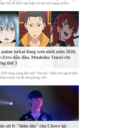
hành chủ đề được bàn luận sôi nổi trên mạng xã hội.
 anime isekai đáng xem nhất năm 2026:
:Zero dẫn đầu, Mushoku Tensei chỉ
ng thứ 3
2026 đang mang đến một "bữa tiệc" dành cho người hâm
nime isekai với đủ mọi phong cách.
n xử lý "thần sầu" của Chovy lại