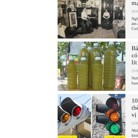
mạ
30/
Ngh
ám 
Cuố
Bá
có
lít
25/
Nướ
bụn
10
th
vị
15/
Nhữ
khi