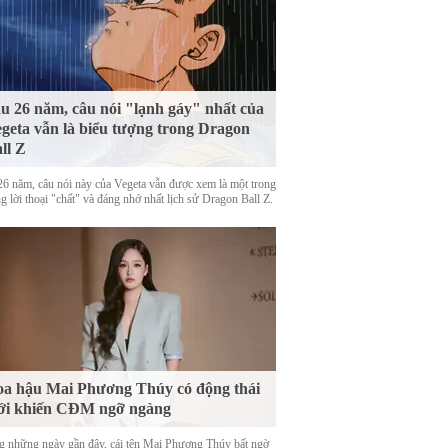
u 26 năm, câu nói "lạnh gáy" nhất của
geta vẫn là biểu tượng trong Dragon
ll Z
26 năm, câu nói này của Vegeta vẫn được xem là một trong
 lời thoại "chất" và đáng nhớ nhất lịch sử Dragon Ball Z.
a hậu Mai Phương Thúy có động thái
ới khiến CĐM ngỡ ngàng
g những ngày gần đây, cái tên Mai Phương Thúy bất ngờ