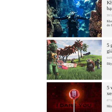
Kh
bạ
30/
Khe
do 
5 
gi
04/
Đây
5 
x
07/
Hãy