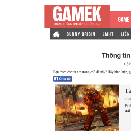
GAME 
GUNNY ORIGIN
LMHT
LIÊN
Thông ti
CẬP
Bạn thích các tin tức trong chủ đề này? Hãy bình luận, g
Tả
15/
Fal
trả