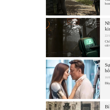
bom
Nh
ki
22/
Chỉ
cái
Sự
hô
16/
Đây
Bí