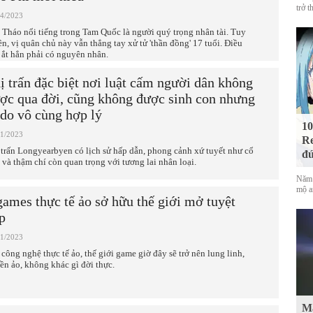
trở t
04/2023
 Tháo nổi tiếng trong Tam Quốc là người quý trọng nhân tài. Tuy
ên, vị quân chủ này vẫn thẳng tay xử tử 'thần đồng' 17 tuổi. Điều
 ắt hẳn phải có nguyên nhân.
ị trấn đặc biệt nơi luật cấm người dân không
ợc qua đời, cũng không được sinh con nhưng
 do vô cùng hợp lý
10
01/2023
Re
 trấn Longyearbyen có lịch sử hấp dẫn, phong cảnh xứ tuyết như cổ
đứ
h và thậm chí còn quan trọng với tương lai nhân loại.
Năm 
mộ a
games thực tế ảo sở hữu thế giới mở tuyệt
p
01/2023
 công nghệ thực tế ảo, thế giới game giờ đây sẽ trở nên lung linh,
ền ảo, không khác gì đời thực.
Mà