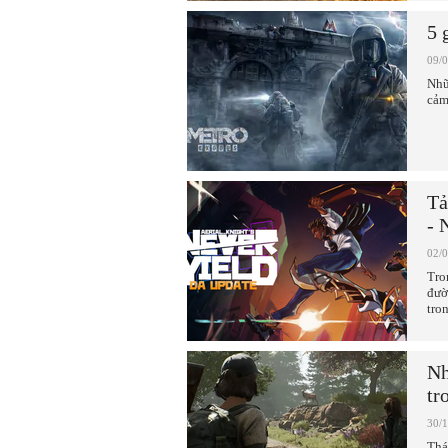
5 
09/
Nhữ
cảm
Tả
- 
02/
Tro
đườ
tro
Nh
tr
30/
Thá