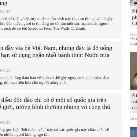
ng'
Nh
06/2023
ph
e có vẻ thật vô lý, tuy nhiên cuốn sách này thực sự tồn tại và nó gây
CĐ
ảnh đến mức người ta tin rằng nó sở hữu một sức mạnh chết người.
n sách đó có tên Shadows From The Walls Of Death.
Sức 
trên 
đồng
n đầy vỉa hè Việt Nam, nhưng đây là đồ uống
 hạn sử dụng ngắn nhất hành tinh: Nước mía
06/2023
c mía không đảm bảo vệ sinh có thể gây nguy cơ loạn khuẩn, đau
g, rối loạn tiêu hóa cho người uống phải.
Nữ
 điều độc đáo chỉ có ở một số quốc gia trên
vớ
ế giới, tưởng bình thường nhưng vô cùng thú
cà
Cô n
06/2023
ng quy luật "bất thành văn" này tại các quốc gia này chắc chắn sẽ
ến nhiều người không ngờ tới.