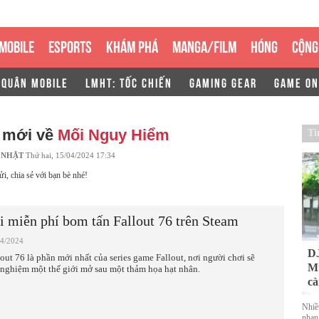
MOBILE
ESPORTS
KHÁM PHÁ
MANGA/FILM
HÓNG
CỘNG
 QUÂN MOBILE
LMHT: TỐC CHIẾN
GAMING GEAR
GAME ON
n mới về
Mối Nguy Hiểm
Ti
 NHẬT
Thứ hai, 15/04/2024 17:34
ửi, chia sẻ với bạn bè nhé!
i miễn phí bom tấn Fallout 76 trên Steam
04/2024
DJ
lout 76 là phần mới nhất của series game Fallout, nơi người chơi sẽ
Mu
i nghiệm một thế giới mở sau một thảm họa hạt nhân.
cà
Nhiề
nhan