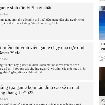
game sinh tồn FPS hay nhất
04/2024
ng game sinh tồn góc nhìn thứ nhất đều mang đến cho người chơi
 giác chân thực và sống động hơn bao giờ hết.
Ch
i miễn phí vĩnh viễn game chạy đua cực đỉnh
em
Never Yield
Cô g
03/2024
triệu
ng trò chơi này, game thủ điều khiển một nhân vật trên các con
ng đô thị, vượt qua các chướng ngại vật và tránh các mối nguy hiểm
ng khi cố gắng tiến xa nhất có thể.
ững tựa game bom tấn đỉnh cao sẽ ra mắt
ong tháng 12/2023
11/2023
Mặ
ng cuối cùng của năm 2023 sẽ chứng kiến màn ra mắt của nhiều
"b