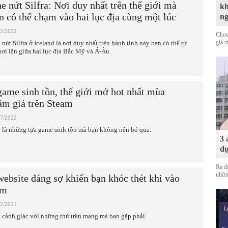
e nứt Silfra: Nơi duy nhất trên thế giới mà
kh
n có thể chạm vào hai lục địa cùng một lúc
n
12/2022
Chov
giả 
 nứt Silfra ở Iceland là nơi duy nhất trên hành tinh này bạn có thể tự
bơi lặn giữa hai lục địa Bắc Mỹ và Á-Âu.
game sinh tồn, thế giới mở hot nhất mùa
ảm giá trên Steam
07/2022
 là những tựa game sinh tồn mà bạn không nên bỏ qua.
3 
dự
Ra đ
nhữn
website đáng sợ khiến bạn khóc thét khi vào
em
12/2021
 cảnh giác với những thứ trên mạng mà bạn gặp phải.