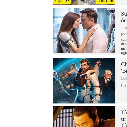
Sự
ôm
23/
Nhữ
cũn
đan
mạn
ngh
Ch
'B
26/
Hiệ
Tà
tử
Tà