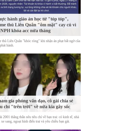
ực hành giáo án học từ "tóp tóp",
me thủ Liên Quân "ôm mặt" cay cú vì
 NPH khóa acc nửa tháng
 thủ Liên Quân "khóc ròng" khi nhận án phạt bất ngờ của
phát hành.
am gia phỏng vấn dạo, cô gái chia sẻ
êu chí "trên trời" về nửa kia gây sốc
i 2001 thẳng thắn nêu tiêu chí về bạn trai: có kinh tế, nhà
 xe sang, ngoại hình điển trai và yêu chiều bạn gái.