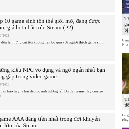
Th
p 10 game sinh tồn thế giới mở, đang được
ga
ảm giá hot nhất trên Steam (P2)
bị
11/2021
Game
 đều là những cái tên không nên bỏ qua với người thích game sinh
Nhà 
ững kiểu NPC vô dụng và ngớ ngẩn nhất bạn
ng gặp trong video game
06/2020
hoàn hảo hay tệ hại đều có ảnh hưởng rất lớn đến gameplay của trò
i.
Th
ti
Cô gá
game AAA đáng tiền nhất trong đợt khuyến
rộng,
i lớn của Steam