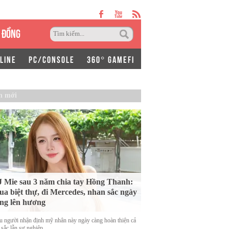
 ĐỒNG
LINE
PC/CONSOLE
360° GAMEFI
n mới
 Mie sau 3 năm chia tay Hồng Thanh:
a biệt thự, đi Mercedes, nhan sắc ngày
ng lên hương
u người nhận định mỹ nhân này ngày càng hoàn thiện cả
 sắc lẫn sự nghiệp.