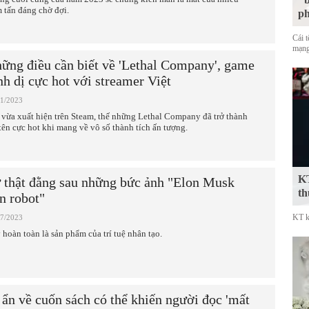
 tấn đáng chờ đợi.
p
Cái 
mạng
ững điều cần biết về 'Lethal Company', game
nh dị cực hot với streamer Việt
11/2023
 vừa xuất hiện trên Steam, thế những Lethal Company đã trở thành
 tên cực hot khi mang về vô số thành tích ấn tượng.
KT
 thật đằng sau những bức ảnh "Elon Musk
th
n robot"
KT k
07/2023
 hoàn toàn là sản phẩm của trí tuệ nhân tạo.
 ẩn về cuốn sách có thể khiến người đọc 'mất