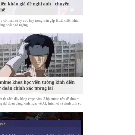
iến khán giả đề nghị anh "chuyển
ghề"
y có màn xử lý cực hay trong trận gặp HLE khiến khán
cũng phải ngỡ ngàng.
anime khoa học viễn tưởng kinh điển
 đoán chính xác tương lai
ời từ cách đây hàng chục năm, 3 bộ anime này đã đưa ra
g dự đoán đáng kinh ngạc về AI, Internet và danh tính số.