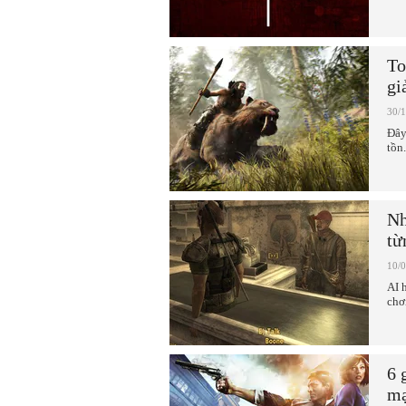
To
gi
30/
Đây
tồn.
Nh
từ
10/
AI 
chơ
6 
mạ