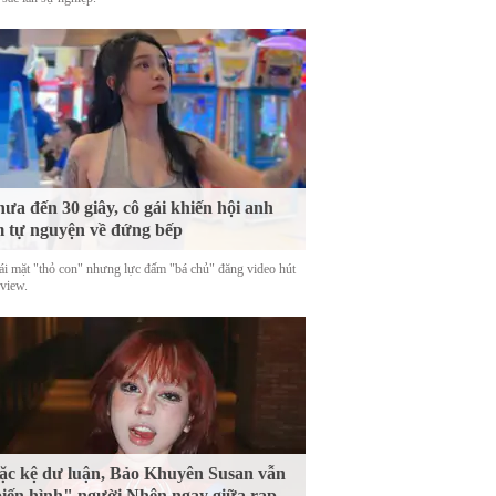
ưa đến 30 giây, cô gái khiến hội anh
 tự nguyện về đứng bếp
ái mặt "thỏ con" nhưng lực đấm "bá chủ" đăng video hút
 view.
c kệ dư luận, Bảo Khuyên Susan vẫn
iến hình" người Nhện ngay giữa rạp