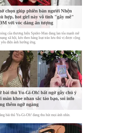
ờ chọn giúp phiên bản người Nhện
ù hợp, hot girl này vô tình "gây mê"
M với vóc dáng ấn tượng
nóng của thương hiệu Spider-Man đang lan tỏa mạnh mẽ
mạng xã hội, kéo theo hàng loạt trào lưu thú vị được cộng
 yêu điện ảnh hưởng ứng.
 bài thủ Yu-Gi-Oh! bất ngờ gây chú ý
i màn khoe nhan sắc táo bạo, soi info
ng thêm ngỡ ngàng
àng bài thủ Yu-Gi-Oh! đang thu hút mọi ánh nhìn.