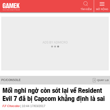
TÌM KIẾM
MỞ RỘNG
PC/CONSOLE
QUAY LẠI
Mối nghi ngờ còn sót lại về Resident
Evil 7 đã bị Capcom khẳng định là sai
F.F Chocobo
| 10:44 17/03/2017