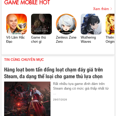
GAME MOBILE HOT
Xem thêm
Võ Lâm Hắc
Game thủ
Zenless Zone
Wuthering
Thiên 
Đạo
chơi gì
Zero
Waves
Origin
TIN CÙNG CHUYÊN MỤC
Hàng loạt bom tấn đồng loạt chạm đáy giá trên
Steam, đa dạng thể loại cho game thủ lựa chọn
Rất nhiều tựa game đình đám trên
Steam đang có mức giá thấp nhất từ
...
29/07/2026