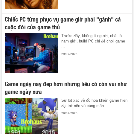
Chiếc PC từng phục vụ game giờ phải "gánh" cả
cuộc đời của game thủ
Trước đây, không ít người, nhất là
nam giới, build PC chỉ để chơi game
...
29/07/2026
Game ngày nay đẹp hơn nhưng liệu có còn vui như
game ngày xưa
Sự lột xác về đồ họa khiến game hiện
đại trở nên vô cùng mãn ...
29/07/2026