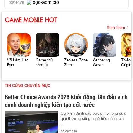
cafef.vn
GAME MOBILE HOT
Xem thêm
Võ Lâm Hắc
Game thủ
Zenless Zone
Wuthering
Thiên 
Đạo
chơi gì
Zero
Waves
Origin
TIN CÙNG CHUYÊN MỤC
Better Choice Awards 2026 khởi động, lần đầu vinh
danh doanh nghiệp kiến tạo đất nước
Sự kiện đánh dấu bước mở rộng của
giải thưởng công nghệ tiêu dùng lớn
...
05/08/2026