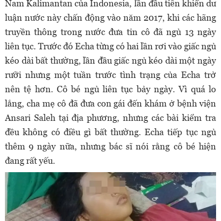
Nam Kalimantan của Indonesia, lần đầu tiên khiến dư
luận nước này chấn động vào năm 2017, khi các hãng
truyền thông trong nước đưa tin cô đã ngủ 13 ngày
liên tục. Trước đó Echa từng có hai lần rơi vào giấc ngủ
kéo dài bất thường, lần đầu giấc ngủ kéo dài một ngày
rưỡi nhưng một tuần trước tình trạng của Echa trở
nên tệ hơn. Cô bé ngủ liên tục bảy ngày. Vì quá lo
lắng, cha mẹ cô đã đưa con gái đến khám ở bệnh viện
Ansari Saleh tại địa phương, nhưng các bài kiểm tra
đều không có điều gì bất thường. Echa tiếp tục ngủ
thêm 9 ngày nữa, nhưng bác sĩ nói rằng cô bé hiện
đang rất yếu.