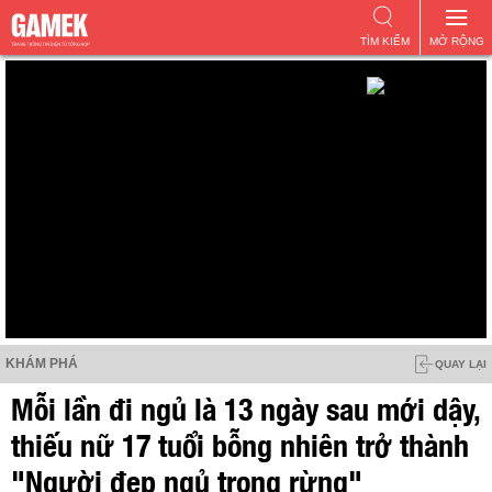
TÌM KIẾM
MỞ RỘNG
KHÁM PHÁ
QUAY LẠI
Mỗi lần đi ngủ là 13 ngày sau mới dậy,
thiếu nữ 17 tuổi bỗng nhiên trở thành
"Người đẹp ngủ trong rừng"