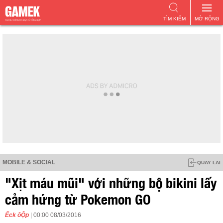
TÌM KIẾM
MỞ RỘNG
MOBILE & SOCIAL
QUAY LẠI
"Xịt máu mũi" với những bộ bikini lấy
cảm hứng từ Pokemon GO
Ếck ôỘp
| 00:00 08/03/2016