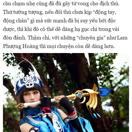
cần chạm nhẹ cũng đã đủ gây tử vong cho địch thủ.
Thử tưởng tượng, nếu đối thủ chưa kịp “động tay,
động chân” gì mà sức mạnh đã bị suy yếu bởi độc
dược, thì khi đó có thể dễ dàng hạ gục chỉ trong vài
đòn đánh. Thậm chí, với những “chuyên gia” như Lam
Phượng Hoàng thì mọi chuyện còn dễ dàng hơn.