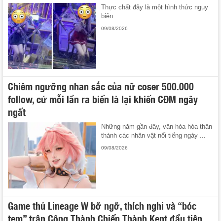
Thực chất đây là một hình thức ngụy
biện.
09/08/2026
Chiêm ngưỡng nhan sắc của nữ coser 500.000
follow, cứ mỗi lần ra biển là lại khiến CĐM ngây
ngất
Những năm gần đây, văn hóa hóa thân
thành các nhân vật nổi tiếng ngày ...
09/08/2026
Game thủ Lineage W bỡ ngỡ, thích nghi và “bóc
tem” trận Công Thành Chiến Thành Kent đầu tiên