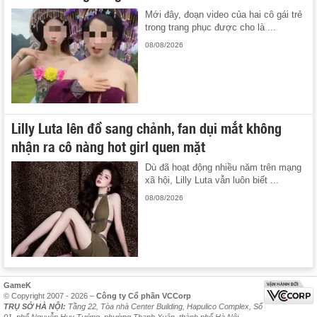
Mới đây, đoạn video của hai cô gái trẻ
trong trang phục được cho là ...
08/08/2026
Lilly Luta lên đồ sang chảnh, fan dụi mắt không
nhận ra cô nàng hot girl quen mặt
Dù đã hoạt động nhiều năm trên mạng
xã hội, Lilly Luta vẫn luôn biết ...
08/08/2026
GameK
© Copyright 2007 - 2026 –
Công ty Cổ phần VCCorp
TRỤ SỞ HÀ NỘI:
Tầng 22, Tòa nhà Center Building, Hapulico Complex, Số
01, phố Nguyễn Huy Tưởng, phường Thanh Xuân, thành phố Hà Nội.