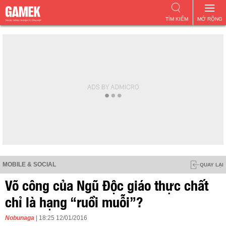
TÌM KIẾM
MỞ RỘNG
MOBILE & SOCIAL
QUAY LẠI
Võ công của Ngũ Độc giáo thực chất
chỉ là hạng “ruồi muỗi”?
Nobunaga
| 18:25 12/01/2016