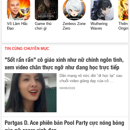
Võ Lâm Hắc
Game thủ
Zenless Zone
Wuthering
Thiên 
Đạo
chơi gì
Zero
Waves
Origin
TIN CÙNG CHUYÊN MỤC
"Sốt rần rần" cô giáo xinh như nữ chính ngôn tình,
xem video chân thực ngỡ như đang học trực tiếp
Dân mạng nô nức đòi "đi học lại" sau
chuỗi video giảng dạy của cô ...
09/08/2026
Portgas D. Ace phiên bản Pool Party cực nóng bỏng
của nữ coser xinh đẹp