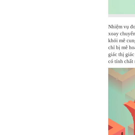
Nhiệm vụ đơ
xoay chuyển,
khỏi mê cun
chỉ bị mê ho
giác thị gi
có tính chất