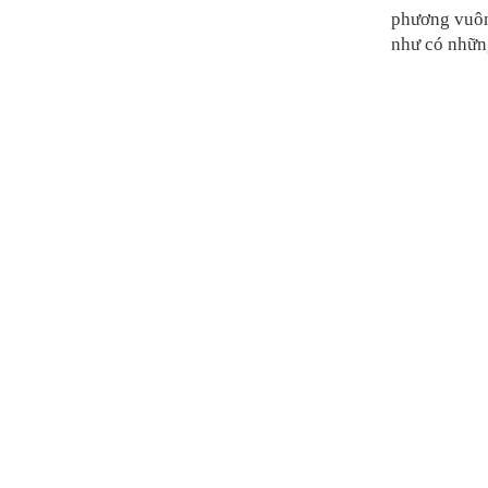
phương vuôn
như có nhữn