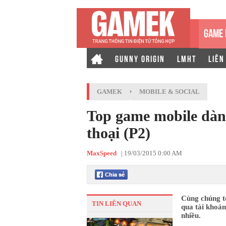
GAME 
GUNNY ORIGIN
LMHT
LIÊN
GAMEK
›
MOBILE & SOCIAL
Top game mobile dành
thoại (P2)
MaxSpeed
|
19/03/2015 0:00 AM
Cùng chúng tô
TIN LIÊN QUAN
qua tài khoản
nhiều.