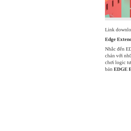
Link downl
Edge Exten
Nhắc đến ED
chán với nhữ
chơi logic t
bản
EDGE E