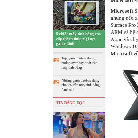
Microsoft S
Microsoft​ S
nhưng nếu xé
Surface Pro 
ARM và hệ đ
5 chiếc máy tính bảng cao
cấp thách thức mọi tựa
Atom và chạ
game đỉnh
Windows 10).
Microsoft về
Top game mobile dạng
multiplayer hay nhất trên
máy tính bảng
Những game mobile đáng
phải có trên máy tính bảng
Android
TIN ĐÁNG ĐỌC