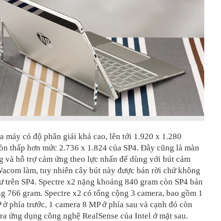
 máy có độ phân giải khá cao, lên tới 1.920 x 1.280
òn thấp hơn mức 2.736 x 1.824 của SP4. Đây cũng là màn
g và hỗ trợ cảm ứng theo lực nhấn để dùng với bút cảm
Wacom làm, tuy nhiên cây bút này được bán rời chứ không
ư trên SP4. Spectre x2 nặng khoảng 840 gram còn SP4 bản
ng 766 gram. Spectre x2 có tổng cộng 3 camera, bao gồm 1
ở phía trước, 1 camera 8 MP ở phía sau và cạnh đó còn
ra ứng dụng công nghệ RealSense của Intel ở mặt sau.