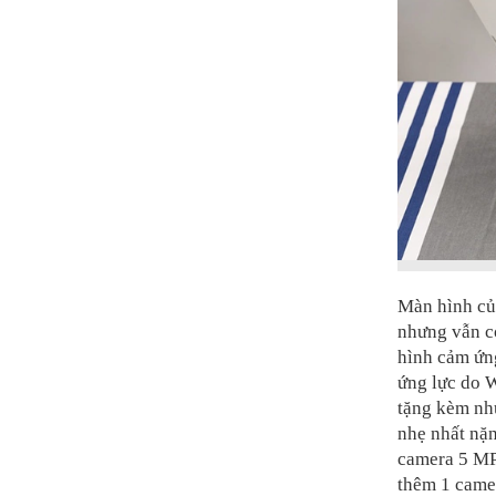
Màn hình của
nhưng vẫn c
hình cảm ứn
ứng lực do 
tặng kèm nh
nhẹ nhất nặ
camera 5 MP 
thêm 1 came