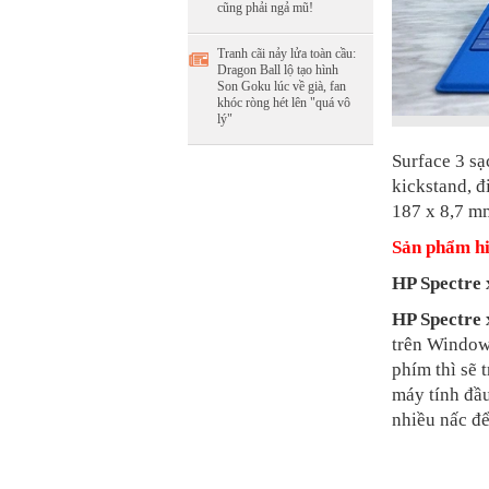
cũng phải ngả mũ!
Tranh cãi nảy lửa toàn cầu:
Dragon Ball lộ tạo hình
Son Goku lúc về già, fan
khóc ròng hét lên "quá vô
lý"
Surface 3 s
kickstand, đ
187 x 8,7 m
Sản phẩm hi
HP Spectre 
HP Spectre 
trên Window
phím thì sẽ 
máy tính đầu
nhiều nấc để