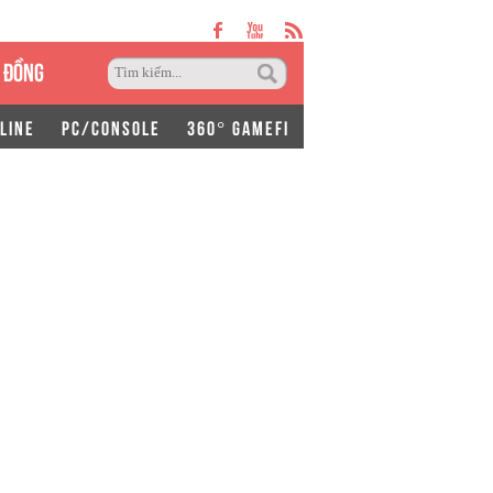
 ĐỒNG
LINE
PC/CONSOLE
360° GAMEFI