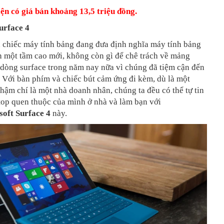
ện có giá bán khoảng 13,5 triệu đồng.
urface 4
à chiếc máy tính bảng đang đưa định nghĩa máy tính bảng
ên một tầm cao mới, không còn gì để chê trách về mảng
n dòng surface trong năm nay nữa vì chúng đã tiệm cận đến
 Với bàn phím và chiếc bút cảm ứng đi kèm, dù là một
thậm chí là một nhà doanh nhân, chúng ta đều có thể tự tin
top quen thuộc của mình ở nhà và làm bạn với
oft Surface 4
này.