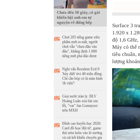
Chưa đến 30 giây, cô gái
khiến hội anh em tự
nguyện về đứng bếp
Surface 3 tr
1.920 x 1.28
Chơi 205 tiếng game siêu
độ 1,6 GHz, 
phẩm mới ra mắt, người
Máy có thể 
chơi vẫn "chưa đâu vào
đâu", khẳng định 1.000
tiêu chuẩn, 
tiếng mới phá đảo được
lượng khoản
Nghi vấn Resident Evil 9
'hủy diệt' tivi 40 triệu đồng:
Chỉ cần bóp cò là màn hình
'đi viện'!
Giọt nước tràn ly: BLV
Hoàng Luân xóa bài xin
lỗi, "var" fan Gumayusi
trên MXH
Đỉnh cao huyền học 2026:
Card đồ họa 'đột tử', game
thủ ném luôn vào lò nướng
và cái kết khiến chuyên gia