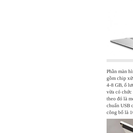
Phần màn hìn
gồm chip xử
4-8 GB, ổ lư
vừa có chức 
theo đó là m
chuẩn USB c
công bố là 1