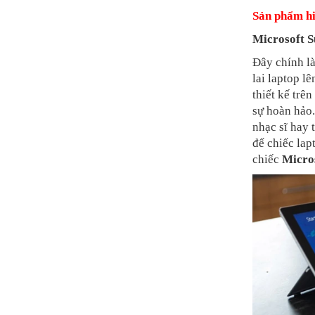
Sản phẩm hi
Microsoft S
Đây chính l
lai laptop l
thiết kế trê
sự hoàn hảo.
nhạc sĩ hay 
để chiếc lap
chiếc
Micros