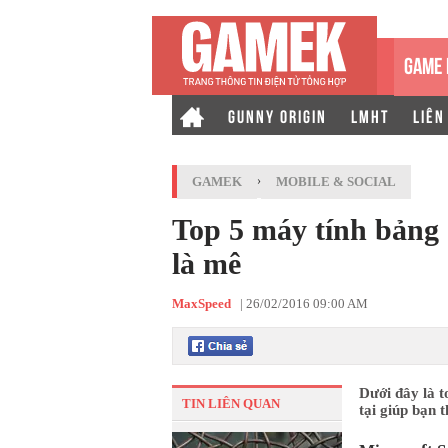
GAME 
GUNNY ORIGIN
LMHT
LIÊN
GAMEK
›
MOBILE & SOCIAL
Top 5 máy tính bảng
là mê
MaxSpeed
|
26/02/2016 09:00 AM
Dưới đây là t
TIN LIÊN QUAN
tại giúp bạn 