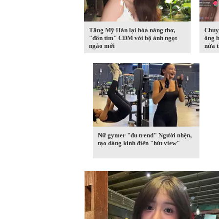
Tăng Mỹ Hàn lại hóa nàng thơ,
Chuy
"đốn tim" CĐM với bộ ảnh ngọt
ông b
ngào mới
nửa t
Nữ gymer "đu trend" Người nhện,
tạo dáng kinh điển "hút view"