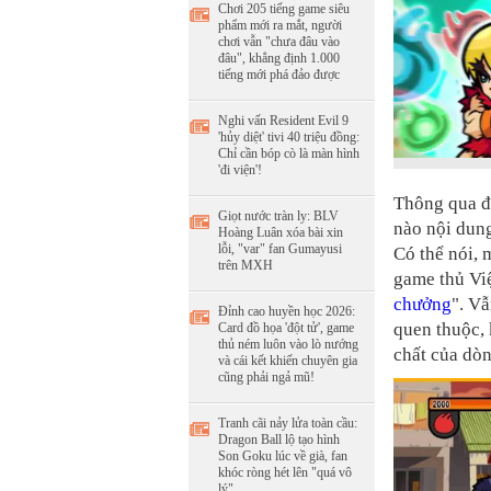
Chơi 205 tiếng game siêu
phẩm mới ra mắt, người
chơi vẫn "chưa đâu vào
đâu", khẳng định 1.000
tiếng mới phá đảo được
Nghi vấn Resident Evil 9
'hủy diệt' tivi 40 triệu đồng:
Chỉ cần bóp cò là màn hình
'đi viện'!
Thông qua đo
Giọt nước tràn ly: BLV
nào nội dun
Hoàng Luân xóa bài xin
lỗi, "var" fan Gumayusi
Có thể nói, 
trên MXH
game thủ Việ
chưởng
". Vẫ
Đỉnh cao huyền học 2026:
quen thuộc, 
Card đồ họa 'đột tử', game
thủ ném luôn vào lò nướng
chất của dòn
và cái kết khiến chuyên gia
cũng phải ngả mũ!
Tranh cãi nảy lửa toàn cầu:
Dragon Ball lộ tạo hình
Son Goku lúc về già, fan
khóc ròng hét lên "quá vô
lý"