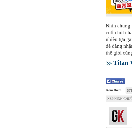
Nhìn chung,
cuốn hút của
nhiều tựa g
dễ dàng nhận
thế giới cùn
Titan
Xem thêm:
ST
XẾP HÌNH CHƯ