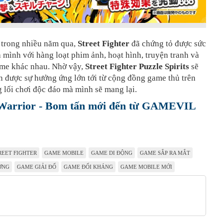
 trong nhiều năm qua,
Street Fighter
đã chứng tỏ được sức
 mình với hàng loạt phim ảnh, hoạt hình, truyện tranh và
ame khác nhau. Nhờ vậy
,
Street Fighter Puzzle Spirits
sẽ
 được sự hưởng ứng lớn tới từ cộng đồng game thủ trên
g lối chơi độc đáo mà mình sẽ mang lại.
 Warrior - Bom tấn mới đến từ GAMEVIL
REET FIGHTER
GAME MOBILE
GAME DI ĐỘNG
GAME SẮP RA MẮT
ỞNG
GAME GIẢI ĐỐ
GAME ĐỐI KHÁNG
GAME MOBILE MỚI