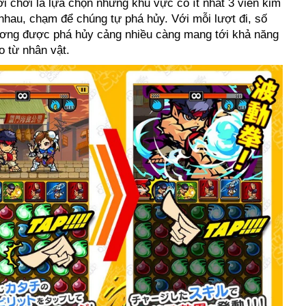
i chơi là lựa chọn những khu vực có ít nhất 3 viên kim
hau, chạm để chúng tự phá hủy. Với mỗi lượt đi, số
ương được phá hủy cảng nhiều càng mang tới khả năng
o từ nhân vật.