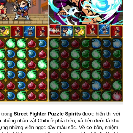
u trong
Street Fighter Puzzle Spirits
được hiển thị với
 phỏng nhân vật Chibi ở phía trên, và bên dưới là khu
ựng những viên ngọc đầy màu sắc. Về cơ bản, nhiệm