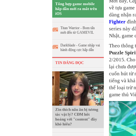
Mới đây,
Ca
Tổng hợp game mobile
về tựa game 
hấp dẫn mới ra mắt trên
iOS
dàng nhận r
Fighter
đình
series này d
Titan Warrior - Bom tấn
mới đến từ GAMEVIL
Nhật, game c
Theo thông t
Darkblade - Game nhập vai
hành động cực hấp dẫn
Puzzle Spiri
2/2015. Cho 
TIN ĐÁNG ĐỌC
lại chưa đượ
cuốn hút từ 
tiếng và khả
thể loại tr
game thủ Vi
Zin thích nấu ăn bị tương
tác vật lý? CĐM hốt
hoảng với "content" đầy
khó hiểu?