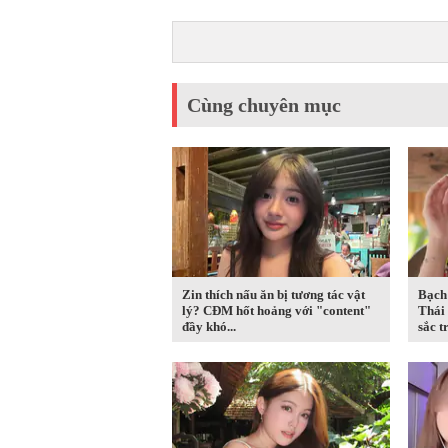
Cùng chuyên mục
Zin thích nấu ăn bị tương tác vật
Bạch
lý? CĐM hốt hoảng với "content"
Thái 
đầy khó...
sắc t