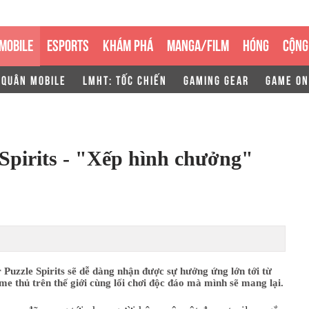
MOBILE
ESPORTS
KHÁM PHÁ
MANGA/FILM
HÓNG
CỘNG
 QUÂN MOBILE
LMHT: TỐC CHIẾN
GAMING GEAR
GAME ON
 Spirits - "Xếp hình chưởng"
r Puzzle Spirits sẽ dễ dàng nhận được sự hưởng ứng lớn tới từ
e thủ trên thế giới cùng lối chơi độc đáo mà mình sẽ mang lại.