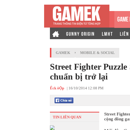
GAME 
GUNNY ORIGIN
LMHT
LIÊN
GAMEK
›
MOBILE & SOCIAL
Street Fighter Puzzle
chuẩn bị trở lại
Ếck ôỘp
|
16/10/2014 12:08 PM
Street Fighte
TIN LIÊN QUAN
cộng đồng gam