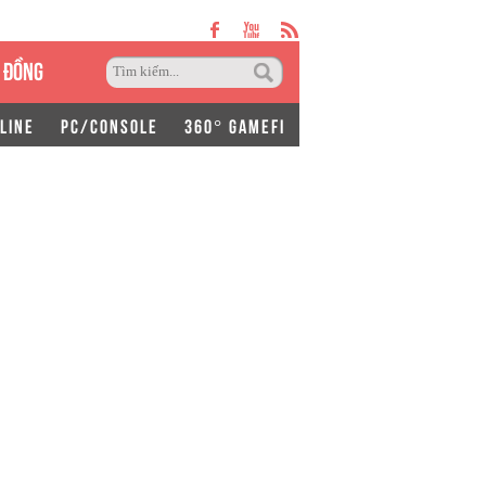
 ĐỒNG
LINE
PC/CONSOLE
360° GAMEFI