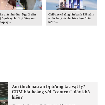
ện thật như đùa: Người đàn
Chiếc xe cà tàng lăn bánh 138 năm
ị "quét sạch" 3 tỷ đồng sau
trước là lý do cho lựa chọn "Tốt
hập kỷ...
hơn",...
Zin thích nấu ăn bị tương tác vật lý?
CĐM hốt hoảng với "content" đầy khó
hiểu?