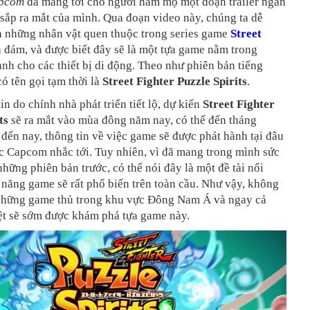
pcom
đã mang tới cho người hâm mộ một đoạn trailer ngắn
sắp ra mắt của mình. Qua đoạn video này, chúng ta dễ
a những nhân vật quen thuộc trong series game
Street
 đám, và được biết đây sẽ là một tựa game nằm trong
ành cho các thiết bị di động. Theo như phiên bản tiếng
ó tên gọi tạm thời là
Street Fighter Puzzle Spirits
.
in do chính nhà phát triển tiết lộ, dự kiến
Street Fighter
ts
sẽ ra mắt vào mùa đông năm nay, có thế đến tháng
đến nay, thông tin về việc game sẽ được phát hành tại đâu
c Capcom nhắc tới. Tuy nhiên, vì đã mang trong mình sức
những phiên bản trước, có thể nói đây là một đề tài nổi
 năng game sẽ rất phổ biến trên toàn cầu. Như vậy, không
ừ những game thủ trong khu vực Đông Nam Á và ngay cả
ệt sẽ sớm được khám phá tựa game này.