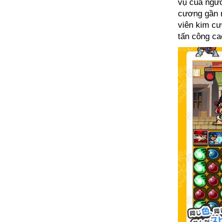
vụ của ngườ
cương gần n
viên kim c
tấn công ca