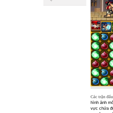
Các trận đấ
hình ảnh mô
vực chứa đ