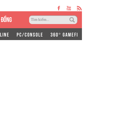
 ĐỒNG
LINE
PC/CONSOLE
360° GAMEFI