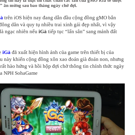
ng tin này là thật thì chắc chắn các fan của gMO iGà sẽ được
a” ăn mừng sau bao tháng ngày chờ đợi.
Gà
trên iOS hiện nay đang dẫn đầu cộng đồng gMO bắn
đông dân và quy tụ nhiều trai xinh gái đẹp nhất, vì vậy
 là ngạc nhiên nếu
iGà
tiếp tục “lấn sân” sang mảnh đất
e
iGà
đã xuất hiện hình ảnh của game trên thiết bị của
ều này khiến cộng đồng xôn xao đoán già đoán non, nhưng
rất hào hứng và hồi hộp đợi chờ thông tin chính thức ngày
hía NPH SohaGame