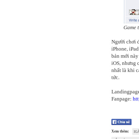
Game t
Người chơi 
iPhone, iPad
bản mới này 
iOS, nhưng 
nhất là khi
tức.
Landingpag
Fanpage:
ht
Xem thêm:
IG