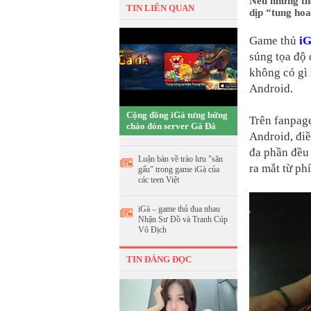
Nếu những thô
TIN LIÊN QUAN
dịp “tung ho
Game thủ
i
súng tọa độ 
không có gì
Android.
Cộng đồng iGà tưng bừng
Trên fanpag
chào đón server Gà Đá
Android, đi
đa phần đều 
Luận bàn về trào lưu "săn
ra mắt từ p
gấu" trong game iGà của
các teen Việt
iGà – game thủ đua nhau
Nhận Sư Đồ và Tranh Cúp
Vô Địch
TIN ĐÁNG ĐỌC