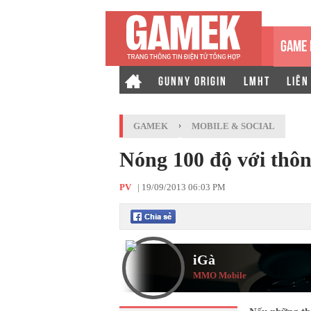
GAME 
GUNNY ORIGIN
LMHT
LIÊN
GAMEK
›
MOBILE & SOCIAL
Nóng 100 độ với thô
PV
|
19/09/2013 06:03 PM
iGà
MMO Mobile