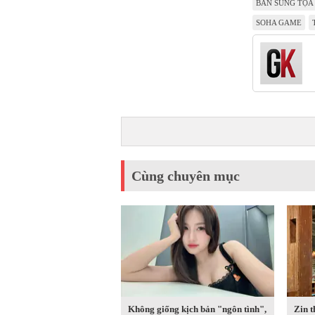
BẮN SÚNG TỌA
SOHA GAME
Cùng chuyên mục
Không giống kịch bản "ngôn tình",
Zin t