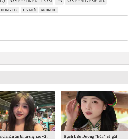
 ĐỘ
GAME ONLINE VIỆT NAM
IOS
GAME ONLINE MOBILE
THÔNG TIN
TIN MỚI
ANDROID
hích nấu ăn bị tương tác vật
Bạch Lưu Dương "hóa" cô gái