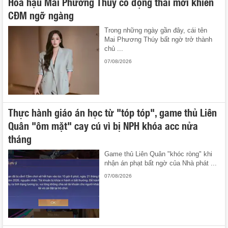
Hoa hậu Mai Phương Thúy có động thái mới khiến
CĐM ngỡ ngàng
Trong những ngày gần đây, cái tên
Mai Phương Thúy bất ngờ trở thành
chủ ...
07/08/2026
Thực hành giáo án học từ "tóp tóp", game thủ Liên
Quân "ôm mặt" cay cú vì bị NPH khóa acc nửa
tháng
Game thủ Liên Quân "khóc ròng" khi
nhận án phạt bất ngờ của Nhà phát ...
07/08/2026