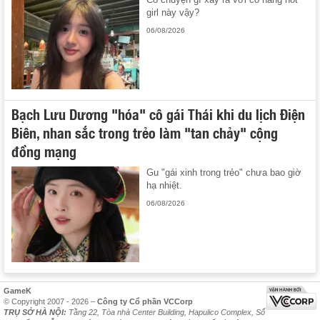
girl này vậy?
06/08/2026
Bạch Lưu Dương "hóa" cô gái Thái khi du lịch Điện
Biên, nhan sắc trong trẻo làm "tan chảy" cộng
đồng mạng
Gu "gái xinh trong trẻo" chưa bao giờ
hạ nhiệt.
06/08/2026
GameK
© Copyright 2007 - 2026 –
Công ty Cổ phần VCCorp
TRỤ SỞ HÀ NỘI:
Tầng 22, Tòa nhà Center Building, Hapulico Complex, Số