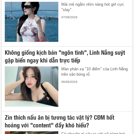
Mải mê ngắm nhìn nàng hot girl cực
"slay".
07/08/2026
Không giống kịch bản "ngôn tình", Linh Nắng suýt
gặp biến ngay khi dẫn trực tiếp
Màn phản xạ "10 điểm" của Linh Nắng
trên sân bóng rổ.
06/08/2026
Zin thích nấu ăn bị tương tác vật lý? CĐM hốt
hoảng với "content" đầy khó hiểu?
Có chuyện gì xảy ra với cô nàng hot