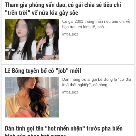
Tham gia phỏng vấn dạo, cô gái chia sẻ tiêu chí
"trên trời" về nửa kia gây sốc
Cô gái 2001 thẳng thắn nêu tiêu chí về
bạn trai: có kinh tế, nhà ...
07/08/2026
Lê Bống tuyên bố có "job" mới!
Dân mạng ưu ái gọi Lê Bống là "cơ địa
khó thất nghiệp", cô nàng ...
07/08/2026
Dân tình gọi tên "hot nhền nhện" trước pha biến
hình của nàng hot gymer