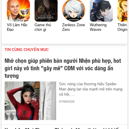
Võ Lâm Hắc
Game thủ
Zenless Zone
Wuthering
Thiên 
Đạo
chơi gì
Zero
Waves
Origin
TIN CÙNG CHUYÊN MỤC
Nhờ chọn giúp phiên bản người Nhện phù hợp, hot
girl này vô tình "gây mê" CĐM với vóc dáng ấn
tượng
Sức nóng của thương hiệu Spider-
Man đang lan tỏa mạnh mẽ trên mạng
xã hội, ...
07/08/2026