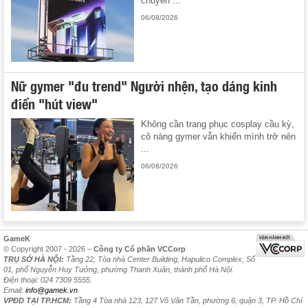
chuyến ...
06/08/2026
Nữ gymer "đu trend" Người nhện, tạo dáng kinh
điển "hút view"
Không cần trang phục cosplay cầu kỳ,
cô nàng gymer vẫn khiến mình trở nên
...
06/08/2026
GameK
© Copyright 2007 - 2026 –
Công ty Cổ phần VCCorp
TRỤ SỞ HÀ NỘI:
Tầng 22, Tòa nhà Center Building, Hapulico Complex, Số
01, phố Nguyễn Huy Tưởng, phường Thanh Xuân, thành phố Hà Nội.
Điện thoại: 024 7309 5555.
Email:
info@gamek.vn
VPĐD TẠI TP.HCM:
Tầng 4 Tòa nhà 123, 127 Võ Văn Tần, phường 6, quận 3, TP. Hồ Chí