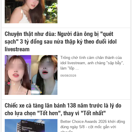
Chuyện thật như đùa: Người đàn ông bị "quét
sạch" 3 tỷ đồng sau nửa thập kỷ theo đuổi idol
livestream
Trông chờ tình cảm chân thành của
idol livestream, anh chàng "sập bẫy",
làm "lốp ...
06/08/2026
Chiếc xe cà tàng lăn bánh 138 năm trước là lý do
cho lựa chọn "Tốt hơn", thay vì "Tốt nhất"
Better Choice Awards 2026 khởi động
đúng ngày 5/8 - cột mốc gắn với