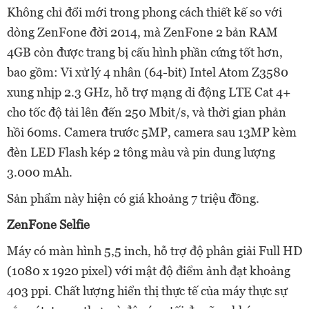
Không chỉ đổi mới trong phong cách thiết kế so với
dòng ZenFone đời 2014, mà ZenFone 2 bản RAM
4GB còn được trang bị cấu hình phần cứng tốt hơn,
bao gồm: Vi xử lý 4 nhân (64-bit) Intel Atom Z3580
xung nhịp 2.3 GHz, hỗ trợ mạng di động LTE Cat 4+
cho tốc độ tải lên đến 250 Mbit/s, và thời gian phản
hồi 60ms. Camera trước 5MP, camera sau 13MP kèm
đèn LED Flash kép 2 tông màu và pin dung lượng
3.000 mAh.
Sản phẩm này hiện có giá khoảng 7 triệu đồng.
ZenFone Selfie
Máy có màn hình 5,5 inch, hỗ trợ độ phân giải Full HD
(1080 x 1920 pixel) với mật độ điểm ảnh đạt khoảng
403 ppi. Chất lượng hiển thị thực tế của máy thực sự