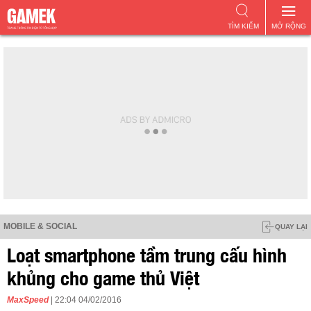
TÌM KIẾM
MỞ RỘNG
MOBILE & SOCIAL
QUAY LẠI
Loạt smartphone tầm trung cấu hình
khủng cho game thủ Việt
MaxSpeed
| 22:04 04/02/2016