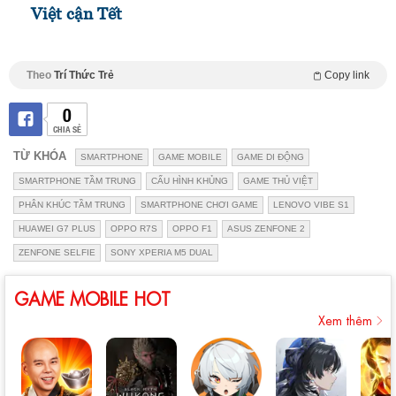
Việt cận Tết
Theo
Trí Thức Trẻ
Copy link
0
CHIA SẺ
TỪ KHÓA
SMARTPHONE
GAME MOBILE
GAME DI ĐỘNG
SMARTPHONE TẦM TRUNG
CẤU HÌNH KHỦNG
GAME THỦ VIỆT
PHÂN KHÚC TẦM TRUNG
SMARTPHONE CHƠI GAME
LENOVO VIBE S1
HUAWEI G7 PLUS
OPPO R7S
OPPO F1
ASUS ZENFONE 2
ZENFONE SELFIE
SONY XPERIA M5 DUAL
GAME MOBILE HOT
Xem thêm