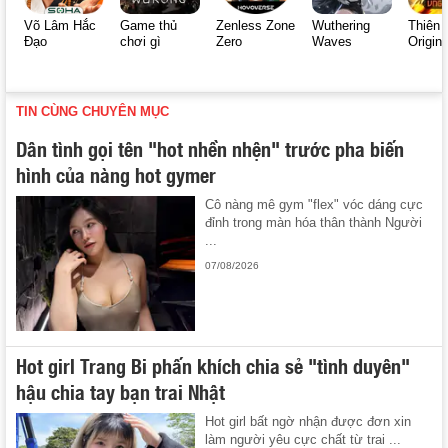
Võ Lâm Hắc
Game thủ
Zenless Zone
Wuthering
Thiên 
Đạo
chơi gì
Zero
Waves
Origin
TIN CÙNG CHUYÊN MỤC
Dân tình gọi tên "hot nhền nhện" trước pha biến
hình của nàng hot gymer
Cô nàng mê gym "flex" vóc dáng cực
đỉnh trong màn hóa thân thành Người
...
07/08/2026
Hot girl Trang Bi phấn khích chia sẻ "tình duyên"
hậu chia tay bạn trai Nhật
Hot girl bất ngờ nhận được đơn xin
làm người yêu cực chất từ trai ...