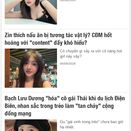
06/08/2026
Zin thích nấu ăn bị tương tác vật lý? CĐM hốt
hoảng với "content" đầy khó hiểu?
Có chuyện gì xảy ra với cô nàng hot
girl này vậy?
06/08/2026
Bạch Lưu Dương "hóa" cô gái Thái khi du lịch Điện
Biên, nhan sắc trong trẻo làm "tan chảy" cộng
đồng mạng
Gu "gái xinh trong trẻo" chưa bao giờ
hạ nhiệt.