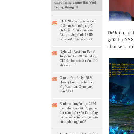
chào hàng game thủ Việt
trong tháng 11
Chơi 205 tiếng game siêu
phẩm mới ra mắt, người
chơi vẫn "chưa đâu vào
Dự kiến, kế
đâu", khẳng định 1.000
giữa ba NSX
tiếng mới phá đảo được
chơi sẽ ra m
Nghi vấn Resident Evil 9
'hủy diệt' tivi 40 triệu đồng:
Chỉ cần bóp cò là màn hình
'đi viện'!
Giọt nước tràn ly: BLV
Hoàng Luân xóa bài xin
lỗi, "var" fan Gumayusi
trên MXH
Đỉnh cao huyền học 2026:
Card đồ họa 'đột tử', game
thủ ném luôn vào lò nướng
và cái kết khiến chuyên gia
cũng phải ngả mũ!