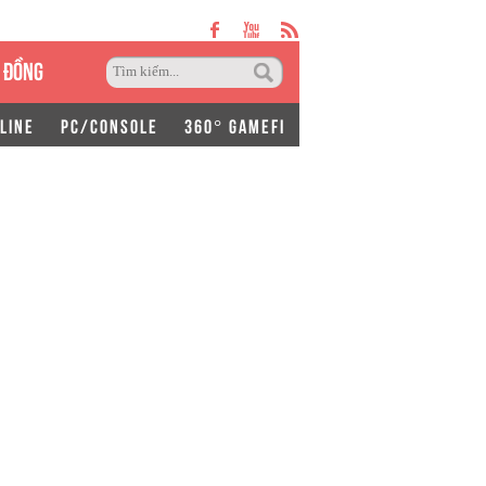
 ĐỒNG
LINE
PC/CONSOLE
360° GAMEFI