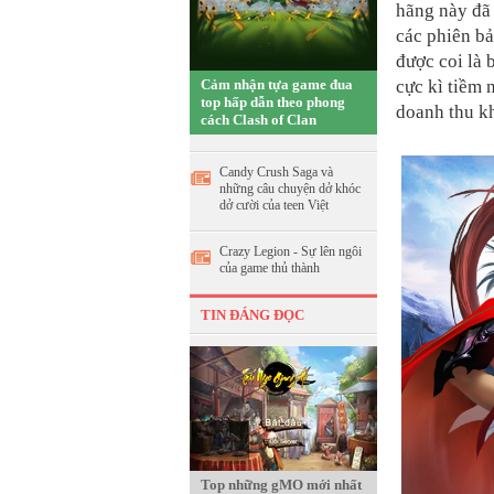
hãng này đã
các phiên bả
được coi là
Cảm nhận tựa game đua
cực kì tiềm 
top hấp dẫn theo phong
doanh thu k
cách Clash of Clan
Candy Crush Saga và
những câu chuyện dở khóc
dở cười của teen Việt
Crazy Legion - Sự lên ngôi
của game thủ thành
TIN ĐÁNG ĐỌC
Top những gMO mới nhất