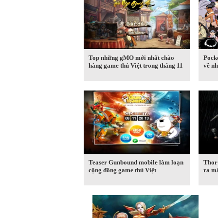
Top những gMO mới nhất chào
Pocke
hàng game thủ Việt trong tháng 11
về nh
Teaser Gunbound mobile làm loạn
Thor
cộng đồng game thủ Việt
ra mắ