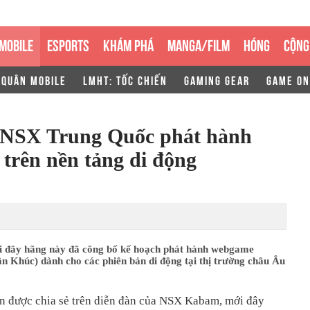
MOBILE
ESPORTS
KHÁM PHÁ
MANGA/FILM
HÓNG
CỘNG
 QUÂN MOBILE
LMHT: TỐC CHIẾN
GAMING GEAR
GAME ON
 NSX Trung Quốc phát hành
rên nền tảng di động
đây hãng này đã công bố kế hoạch phát hành webgame
n Khúc) dành cho các phiên bản di động tại thị trường châu Âu
in được chia sẻ trên diễn đàn của NSX Kabam, mới đây