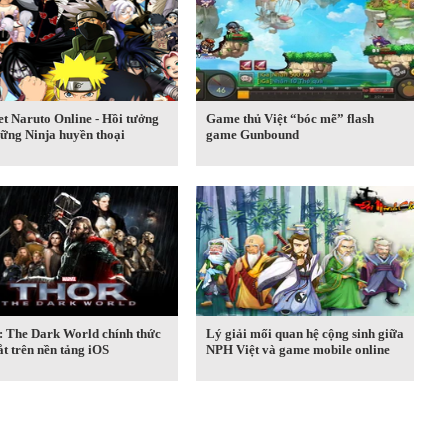
t Naruto Online - Hồi tưởng
Game thủ Việt “bóc mẽ” flash
ững Ninja huyền thoại
game Gunbound
: The Dark World chính thức
Lý giải mối quan hệ cộng sinh giữa
t trên nền tảng iOS
NPH Việt và game mobile online