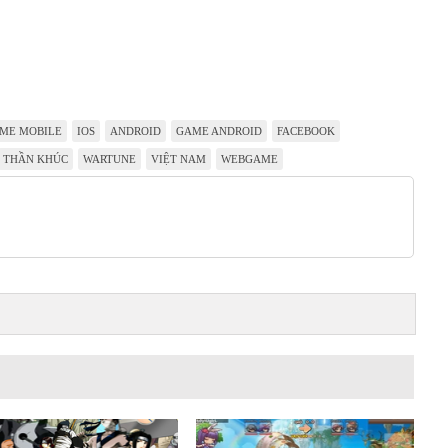
ME MOBILE
IOS
ANDROID
GAME ANDROID
FACEBOOK
THẦN KHÚC
WARTUNE
VIỆT NAM
WEBGAME