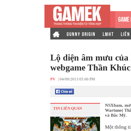
GAME 
GUNNY ORIGIN
LMHT
LIÊN
Lộ diện âm mưu của
webgame Thần Khúc t
PV
|
04/09/2013 05:00 PM
NSXbam, mới 
TIN LIÊN QUAN
Wartune( Thầ
và Bắc Mỹ.
Một thông t