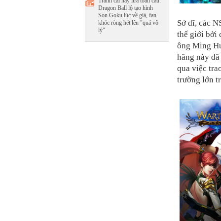
Tranh cãi nảy lửa toàn cầu:
Dragon Ball lộ tạo hình
Son Goku lúc về già, fan
Sở dĩ, các 
khóc ròng hét lên "quá vô
lý"
thế giới bởi
ông Ming Hu,
hãng này đã 
qua việc tra
trường lớn tr