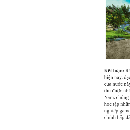
Kết luận:
Rõ
hiện nay, đặ
của nước nà
thu được nhữ
Nam, chúng t
học tập nhữn
nghiệp game,
chính hấp dẫ