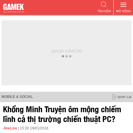
TÌM KIẾM
MỞ RỘNG
MOBILE & SOCIAL
QUAY LẠI
Khổng Minh Truyện ôm mộng chiếm
lĩnh cả thị trường chiến thuật PC?
JiveLive
| 15:20 19/01/2016