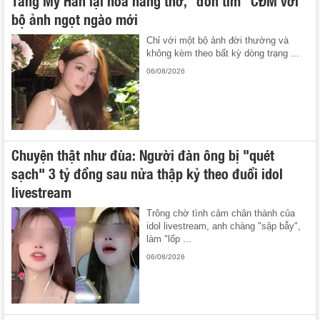
Tăng Mỹ Hàn lại hóa nàng thơ, "đốn tim" CĐM với
bộ ảnh ngọt ngào mới
Chỉ với một bộ ảnh đời thường và
không kèm theo bất kỳ dòng trạng ...
06/08/2026
Chuyện thật như đùa: Người đàn ông bị "quét
sạch" 3 tỷ đồng sau nửa thập kỷ theo đuổi idol
livestream
Trông chờ tình cảm chân thành của
idol livestream, anh chàng "sập bẫy",
làm "lốp ...
06/08/2026