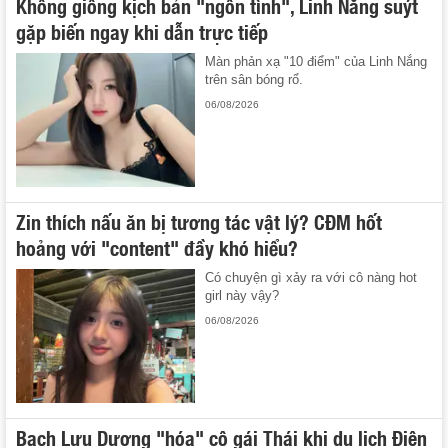
Không giống kịch bản "ngôn tình", Linh Nắng suýt
gặp biến ngay khi dẫn trực tiếp
Màn phản xạ "10 điểm" của Linh Nắng
trên sân bóng rổ.
06/08/2026
Zin thích nấu ăn bị tương tác vật lý? CĐM hốt
hoảng với "content" đầy khó hiểu?
Có chuyện gì xảy ra với cô nàng hot
girl này vậy?
06/08/2026
Bạch Lưu Dương "hóa" cô gái Thái khi du lịch Điện