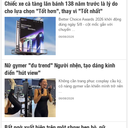
Chiếc xe cà tàng lăn bánh 138 năm trước là lý do
cho lựa chọn "Tốt hơn", thay vì "Tốt nhất"
Better Choice Awards 2026 khởi động
đúng ngày 5/8 - cột mốc gắn với
chuyến ...
06/08/2026
Nữ gymer "đu trend" Người nhện, tạo dáng kinh
điển "hút view"
Không cần trang phục cosplay cầu kỳ,
cô nàng gymer vẫn khiến mình trở nên
...
06/08/2026
Bất ngờ xuất hiện trên một show hẹn hò, nữ