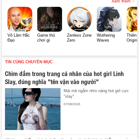
Xem thêm
Võ Lâm Hắc
Game thủ
Zenless Zone
Wuthering
Thiên 
Đạo
chơi gì
Zero
Waves
Origin
TIN CÙNG CHUYÊN MỤC
Chìm đắm trong trang cá nhân của hot girl Linh
Slay, đúng nghĩa "tên vận vào người"
Mải mê ngắm nhìn nàng hot girl cực
"slay".
07/08/2026