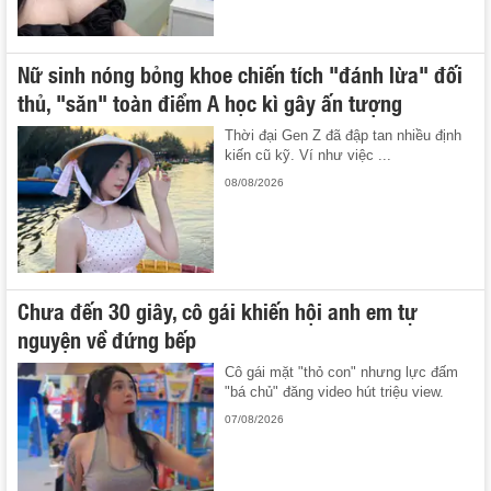
Nữ sinh nóng bỏng khoe chiến tích "đánh lừa" đối
thủ, "săn" toàn điểm A học kì gây ấn tượng
Thời đại Gen Z đã đập tan nhiều định
kiến cũ kỹ. Ví như việc ...
08/08/2026
Chưa đến 30 giây, cô gái khiến hội anh em tự
nguyện về đứng bếp
Cô gái mặt "thỏ con" nhưng lực đấm
"bá chủ" đăng video hút triệu view.
07/08/2026