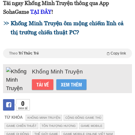
Tải ngay Khổng Minh Truyện thông qua App
SohaGame
TẠI ĐÂY
!
Khổng Minh Truyện ôm mộng chiếm lĩnh cả
thị trường chiến thuật PC?
Theo
Trí Thức Trẻ
Copy link
Khổng Minh Truyện
TẢI VỀ
XEM THÊM
0
CHIA SẺ
TỪ KHÓA
KHỔNG MINH TRUYỆN
CỘNG ĐỒNG GAME THỦ
GAME CHIẾN THUẬT
TÔN THƯỢNG HƯƠNG
GAME MOBILE
GAME DI ĐỘNG
THẾ GIỚI GAME
GAME MOBILE ONLINE VIỆT NAM