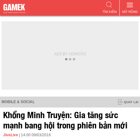
TÌM KIẾM
MỞ RỘNG
MOBILE & SOCIAL
QUAY LẠI
Khổng Minh Truyện: Gia tăng sức
mạnh bang hội trong phiên bản mới
JiveLive
| 14:00 09/03/2016