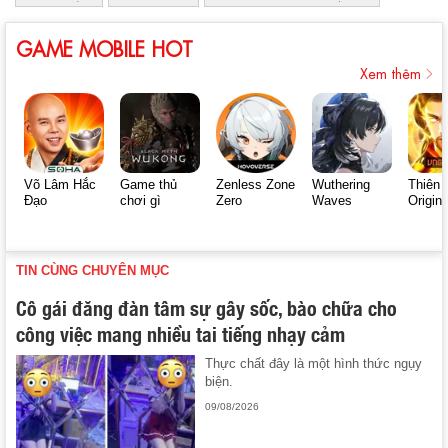
GAME MOBILE HOT
Xem thêm
Võ Lâm Hắc
Game thủ
Zenless Zone
Wuthering
Thiên 
Đạo
chơi gì
Zero
Waves
Origin
TIN CÙNG CHUYÊN MỤC
Cô gái đăng đàn tâm sự gây sốc, bào chữa cho
công việc mang nhiều tai tiếng nhạy cảm
Thực chất đây là một hình thức ngụy
biện.
09/08/2026