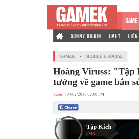
GAME 
GUNNY ORIGIN
LMHT
LIÊN
GAMEK
›
MOBILE & SOCIAL
Hoàng Viruss: "Tập 
tưởng về game bắn 
SuSu
|
04/02/2016 02:00 PM
Tập Kích
gMO