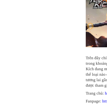
Trên đây ch
trong khoảng
Kích đang m
thể loại nào
tương lai gầ
được tham g
Trang chủ:
h
Fanpage:
ht