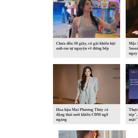
Chưa đến 30 giây, cô gái khiến hội
Mặc 
anh em tự nguyện về đứng bếp
Susa
ngay 
Hoa hậu Mai Phương Thúy có
Thực 
động thái mới khiến CĐM ngỡ
tóp"
ngàng
mặt" 