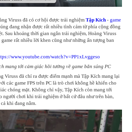
àng Viruss đã có cơ hội được trải nghiệm
Tập Kích
-
game
úng đang nhận được rất nhiều tình cảm từ phía cộng đồng
t. Sau khoảng thời gian ngắn trải nghiệm, Hoàng Viruss
o game rất nhiều lời khen cũng như những ấn tượng ban
ttps://www.youtube.com/watch?v=PP1xLvggeso
ch mang tới cảm giác hồi tưởng về game bắn súng PC
ng Viruss đã chỉ ra được điểm mạnh mà Tập Kích mang lại
với các game FPS trên PC là trò chơi không hề khiến cho
iác chóng mặt. Không chỉ vậy, Tập Kích còn mang tới
o người chơi khi trải nghiệm ở bất cứ đâu như trên bàn,
 cả khi đang nằm.