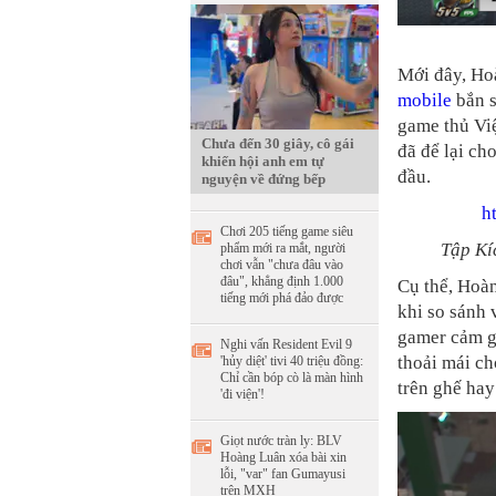
Mới đây, Ho
mobile
bắn s
game thủ Việ
Chưa đến 30 giây, cô gái
đã để lại ch
khiến hội anh em tự
đầu.
nguyện về đứng bếp
h
Chơi 205 tiếng game siêu
Tập Kí
phẩm mới ra mắt, người
chơi vẫn "chưa đâu vào
đâu", khẳng định 1.000
Cụ thể, Hoà
tiếng mới phá đảo được
khi so sánh 
gamer cảm g
Nghi vấn Resident Evil 9
thoải mái ch
'hủy diệt' tivi 40 triệu đồng:
Chỉ cần bóp cò là màn hình
trên ghế hay
'đi viện'!
Giọt nước tràn ly: BLV
Hoàng Luân xóa bài xin
lỗi, "var" fan Gumayusi
trên MXH