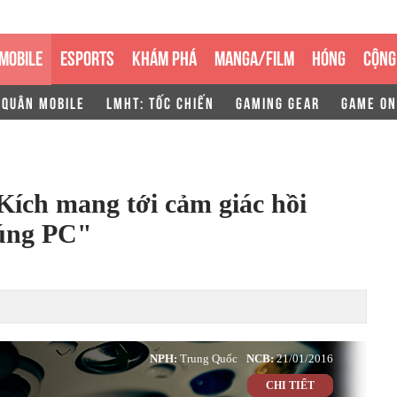
MOBILE
ESPORTS
KHÁM PHÁ
MANGA/FILM
HÓNG
CỘNG
 QUÂN MOBILE
LMHT: TỐC CHIẾN
GAMING GEAR
GAME ON
Kích mang tới cảm giác hồi
súng PC"
NPH:
Trung Quốc
NCB:
21/01/2016
CHI TIẾT