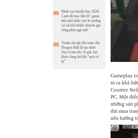
Đỉnh cao huyền học 2026:
Card đồ họa 'đột tử', game
thủ ném luôn vào lò nướng
và cái kết khiến chuyên gia
cũng phải ngả mũ!
Tranh cãi nảy lửa toàn cầu:
Dragon Ball lộ tạo hình
Son Goku lúc về già, fan
khóc ròng hét lên "quá vô
lý"
Gameplay tr
tỏ ra khá hứ
Counter Str
PC. Một điể
những sản p
thủ mua tran
nên hướng tớ