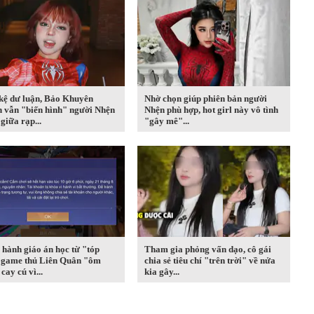
kệ dư luận, Bảo Khuyên
Nhờ chọn giúp phiên bản người
n vẫn "biến hình" người Nhện
Nhện phù hợp, hot girl này vô tình
giữa rạp...
"gây mê"...
hành giáo án học từ "tóp
Tham gia phỏng vấn dạo, cô gái
, game thủ Liên Quân "ôm
chia sẻ tiêu chí "trên trời" về nửa
cay cú vì...
kia gây...