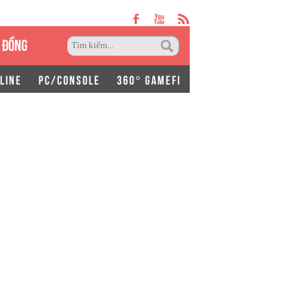
 ĐỒNG
LINE
PC/CONSOLE
360° GAMEFI