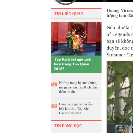
Hoàng Viruss 
TIN LIÊN QUAN
tượng ban đầu
Nếu như là 
of Legends n
bạn sẽ không
duyên, đọc t
Streamer Cas
Tập Kích bất ngờ xuất
hiện trong Táo Quân
2016?
Những trang bị cực khủng
mà game thủ Tập Kích đều
thèm muốn
Cẩm nang game thủ cần
biết khi chơi Tập Kích –
Các chế độ chơi
TIN ĐÁNG ĐỌC