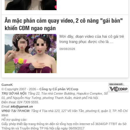
Ăn mặc phản cảm quay video, 2 cô nàng "gái bản"
khiến CĐM ngao ngán
Mới đây, đoạn video của hai cô gái trẻ
trong trang phục được cho là ...
08/08/2026
GameK
© Copyright 2007 - 2026 –
Công ty Cổ phần VCCorp
TRỤ SỞ HÀ NỘI:
Tầng 22, Tòa nhà Center Building, Hapulico Complex, Số
01, phố Nguyễn Huy Tưởng, phường Thanh Xuân, thành phố Hà Nội.
Điện thoại: 024 7309 5555.
Email:
info@gamek.vn
VPĐD TẠI TP.HCM:
Tầng 4 Tòa nhà 123, 127 Võ Văn Tần, phường 6, quận 3, TP. Hồ Chí
Minh
Hỗ trợ quảng cáo:
Giấy phép thiết lập trang thông tin điện tử tổng hợp trên internet số 3634/GP-TTĐT do Sở
Thông tin và Truyền thông TP Hà Nội cấp ngày 06/09/2017