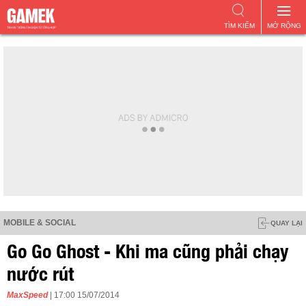
TÌM KIẾM
MỞ RỘNG
MOBILE & SOCIAL
QUAY LẠI
Go Go Ghost - Khi ma cũng phải chạy
nước rút
MaxSpeed
| 17:00 15/07/2014