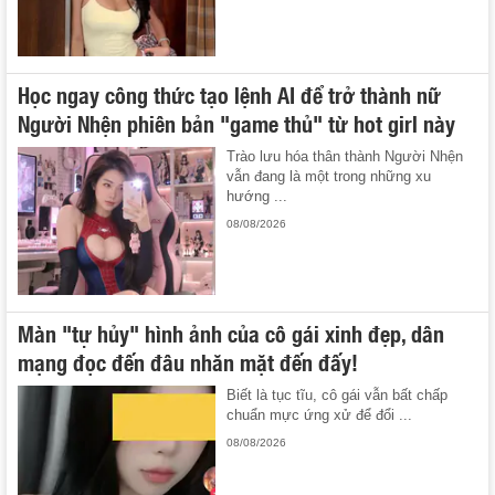
Học ngay công thức tạo lệnh AI để trở thành nữ
Người Nhện phiên bản "game thủ" từ hot girl này
Trào lưu hóa thân thành Người Nhện
vẫn đang là một trong những xu
hướng ...
08/08/2026
Màn "tự hủy" hình ảnh của cô gái xinh đẹp, dân
mạng đọc đến đâu nhăn mặt đến đấy!
Biết là tục tĩu, cô gái vẫn bất chấp
chuẩn mực ứng xử để đổi ...
08/08/2026