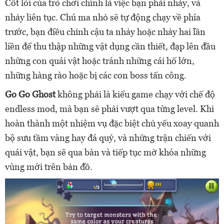
Cốt lõi của trò chơi chính là việc bạn phải nhảy, và
nhảy liên tục. Chú ma nhỏ sẽ tự động chạy về phía
trước, bạn điều chỉnh cậu ta nhảy hoặc nhảy hai lần
liền để thu thập những vật dụng cần thiết, đạp lên đầu
những con quái vật hoặc tránh những cái hố lớn,
những hàng rào hoặc bị các con boss tấn công.
Go Go Ghost
không phải là kiểu game chạy với chế độ
endless mod, mà bạn sẽ phải vượt qua từng level. Khi
hoàn thành một nhiệm vụ đặc biệt chủ yếu xoay quanh
bộ sưu tầm vàng hay đá quý, và những trận chiến với
quái vật, bạn sẽ qua bàn và tiếp tục mở khóa những
vùng mới trên bản đồ.