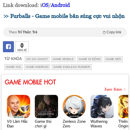
Link download: i
OS
/
Android
Furballs - Game mobile bắn súng cực vui nhộn
Theo
Trí Thức Trẻ
Copy link
0
CHIA SẺ
TỪ KHÓA
GO GO GHOST
GAME MOBILE
GAME DI ĐỘNG
GAME MỚI
GAME IOS
GAME ANDROID
GAME ENDLESS RUNNER
GAME MOBILE HOT
Xem thêm
Võ Lâm Hắc
Game thủ
Zenless Zone
Wuthering
Thiên 
Đạo
chơi gì
Zero
Waves
Origin