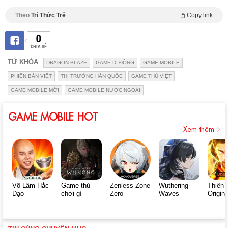
Theo
Trí Thức Trẻ
Copy link
0
CHIA SẺ
TỪ KHÓA
DRAGON BLAZE
GAME DI ĐỘNG
GAME MOBILE
PHIÊN BẢN VIỆT
THỊ TRƯỜNG HÀN QUỐC
GAME THỦ VIỆT
GAME MOBILE MỚI
GAME MOBILE NƯỚC NGOÀI
GAME MOBILE HOT
Xem thêm
Võ Lâm Hắc
Game thủ
Zenless Zone
Wuthering
Thiên 
Đạo
chơi gì
Zero
Waves
Origin