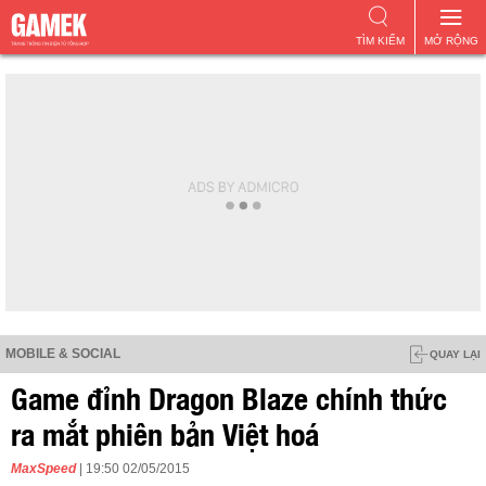
TÌM KIẾM
MỞ RỘNG
MOBILE & SOCIAL
QUAY LẠI
Game đỉnh Dragon Blaze chính thức
ra mắt phiên bản Việt hoá
MaxSpeed
| 19:50 02/05/2015