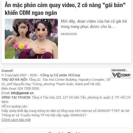
Ăn mặc phản cảm quay video, 2 cô nàng "gái bản"
khiến CĐM ngao ngán
Mới đây, đoạn video của hai cô gái trẻ
trong trang phục được cho là ...
08/08/2026
GameK
© Copyright 2007 - 2026 –
Công ty Cổ phần VCCorp
TRỤ SỞ HÀ NỘI:
Tầng 22, Tòa nhà Center Building, Hapulico Complex, Số
01, phố Nguyễn Huy Tưởng, phường Thanh Xuân, thành phố Hà Nội.
Điện thoại: 024 7309 5555.
Email:
info@gamek.vn
VPĐD TẠI TP.HCM:
Tầng 4 Tòa nhà 123, 127 Võ Văn Tần, phường 6, quận 3, TP. Hồ Chí
Minh
Hỗ trợ quảng cáo:
Giấy phép thiết lập trang thông tin điện tử tổng hợp trên internet số 3634/GP-TTĐT do Sở
Thông tin và Truyền thông TP Hà Nội cấp ngày 06/09/2017
Chính sách bảo mật