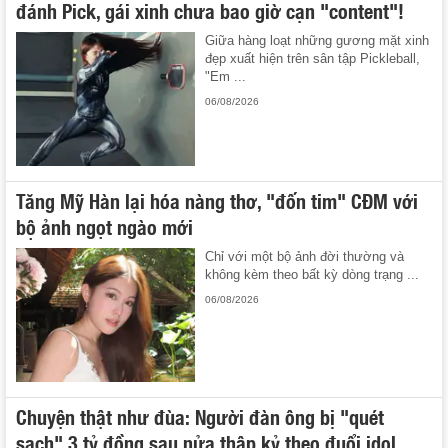
đánh Pick, gái xinh chưa bao giờ cạn "content"!
Giữa hàng loạt những gương mặt xinh
đẹp xuất hiện trên sân tập Pickleball,
"Em ...
06/08/2026
Tăng Mỹ Hàn lại hóa nàng thơ, "đốn tim" CĐM với
bộ ảnh ngọt ngào mới
Chỉ với một bộ ảnh đời thường và
không kèm theo bất kỳ dòng trạng ...
06/08/2026
Chuyện thật như đùa: Người đàn ông bị "quét
sạch" 3 tỷ đồng sau nửa thập kỷ theo đuổi idol