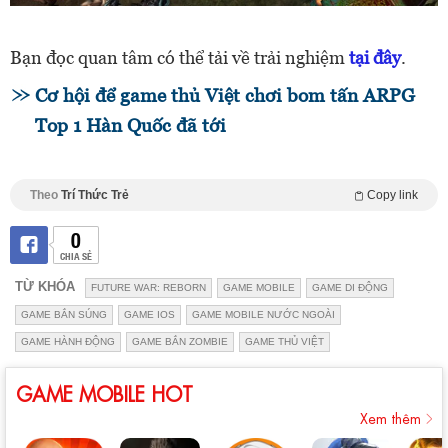
Bạn đọc quan tâm có thể tải về trải nghiệm
tại đây
.
Cơ hội để game thủ Việt chơi bom tấn ARPG
Top 1 Hàn Quốc đã tới
Theo
Trí Thức Trẻ
Copy link
0
CHIA SẺ
TỪ KHÓA
FUTURE WAR: REBORN
GAME MOBILE
GAME DI ĐỘNG
GAME BẮN SÚNG
GAME IOS
GAME MOBILE NƯỚC NGOÀI
GAME HÀNH ĐỘNG
GAME BẮN ZOMBIE
GAME THỦ VIỆT
GAME MOBILE HOT
Xem thêm