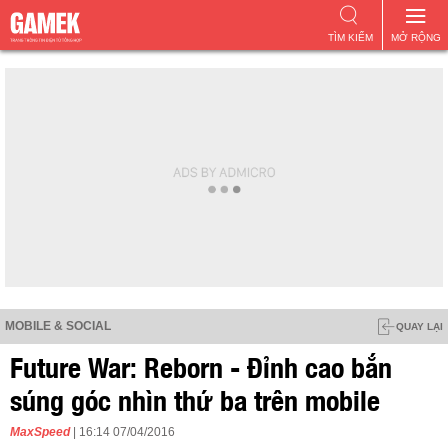
TÌM KIẾM
MỞ RỘNG
MOBILE & SOCIAL
QUAY LẠI
Future War: Reborn - Đỉnh cao bắn
súng góc nhìn thứ ba trên mobile
MaxSpeed
| 16:14 07/04/2016