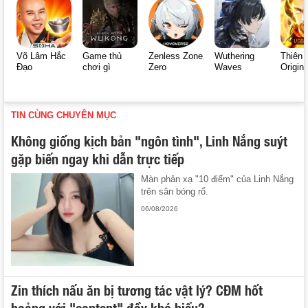
Võ Lâm Hắc
Game thủ
Zenless Zone
Wuthering
Thiên 
Đạo
chơi gì
Zero
Waves
Origin
TIN CÙNG CHUYÊN MỤC
Không giống kịch bản "ngôn tình", Linh Nắng suýt
gặp biến ngay khi dẫn trực tiếp
Màn phản xạ "10 điểm" của Linh Nắng
trên sân bóng rổ.
06/08/2026
Zin thích nấu ăn bị tương tác vật lý? CĐM hốt
hoảng với "content" đầy khó hiểu?