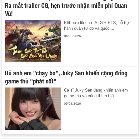
Ra mắt trailer CG, hẹn trước nhận miễn phí Quan
Vũ!
Kết hợp lối chơi SLG + RTS, hỗ trợ
hành quân tự do và quốc ...
06/08/2026
Rủ anh em "chạy bo", Juky San khiến cộng đồng
game thủ "phát sốt"
Ca sĩ Juky San đang khiến anh em
game thủ vô cùng thích thú.
05/08/2026