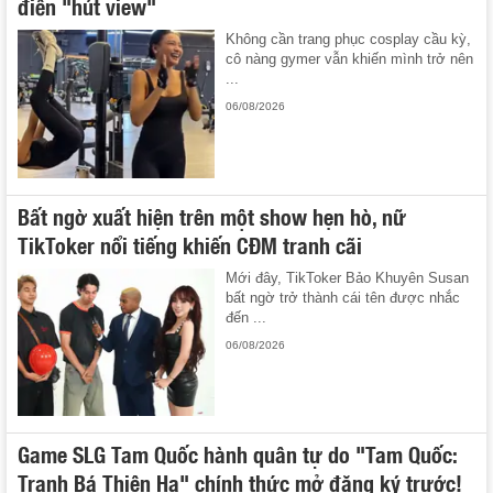
điển "hút view"
Không cần trang phục cosplay cầu kỳ,
cô nàng gymer vẫn khiến mình trở nên
...
06/08/2026
Bất ngờ xuất hiện trên một show hẹn hò, nữ
TikToker nổi tiếng khiến CĐM tranh cãi
Mới đây, TikToker Bảo Khuyên Susan
bất ngờ trở thành cái tên được nhắc
đến ...
06/08/2026
Game SLG Tam Quốc hành quân tự do "Tam Quốc:
Tranh Bá Thiên Hạ" chính thức mở đăng ký trước!