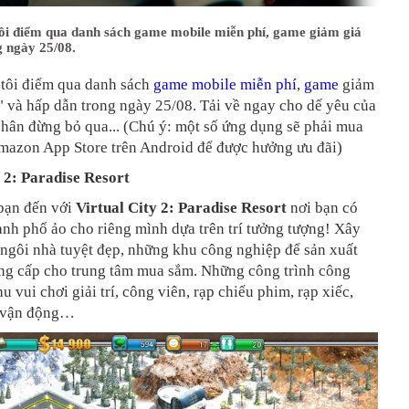
ôi điểm qua danh sách game mobile miễn phí, game giảm giá
g ngày 25/08.
tôi điểm qua danh sách
game mobile miễn phí
,
game
giảm
" và hấp dẫn trong ngày 25/08. Tải về ngay cho dế yêu của
hân đừng bỏ qua... (Chú ý: một số ứng dụng sẽ phải mua
mazon App Store trên Android để được hưởng ưu đãi)
y 2: Paradise Resort
bạn đến với
Virtual City 2: Paradise Resort
nơi bạn có
hành phố ảo cho riêng mình dựa trên trí tưởng tượng! Xây
ngôi nhà tuyệt đẹp, những khu công nghiệp để sản xuất
ng cấp cho trung tâm mua sắm. Những công trình công
u vui chơi giải trí, công viên, rạp chiếu phim, rạp xiếc,
n vận động…