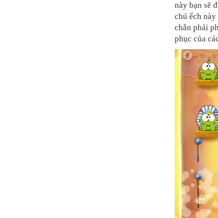
này bạn sẽ 
chú ếch này 
chắn phải ph
phục của các