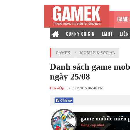
GAME 
GUNNY ORIGIN
LMHT
LIÊN
GAMEK
›
MOBILE & SOCIAL
Danh sách game mobil
ngày 25/08
Ếck ôỘp
|
25/08/2015 06:40 PM
game mobile miễn 
Đang cập nhật