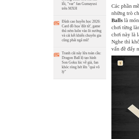
lỗi, "var" fan Gumayusi
Các phần mềm
trên MXH
những trò ch
Balls
là món 
Đỉnh cao huyền học 2026:
Card đồ họa 'đột tử', game
chơi từng là
thủ ném luôn vào lò nướng
chơi này là
và cái kết khiến chuyên gia
cũng phải ngả mũ!
Nghe thì kh
vấn đề đấy n
Tranh cãi nảy lửa toàn cầu:
Dragon Ball lộ tạo hình
Son Goku lúc về già, fan
khóc ròng hét lên "quá vô
lý"