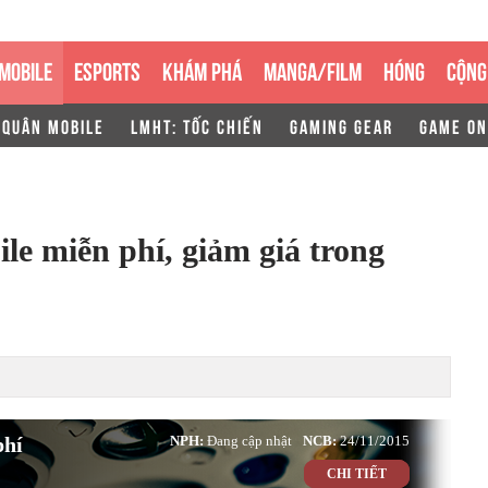
MOBILE
ESPORTS
KHÁM PHÁ
MANGA/FILM
HÓNG
CỘNG
 QUÂN MOBILE
LMHT: TỐC CHIẾN
GAMING GEAR
GAME ON
e miễn phí, giảm giá trong
phí
NPH:
Đang cập nhật
NCB:
24/11/2015
CHI TIẾT