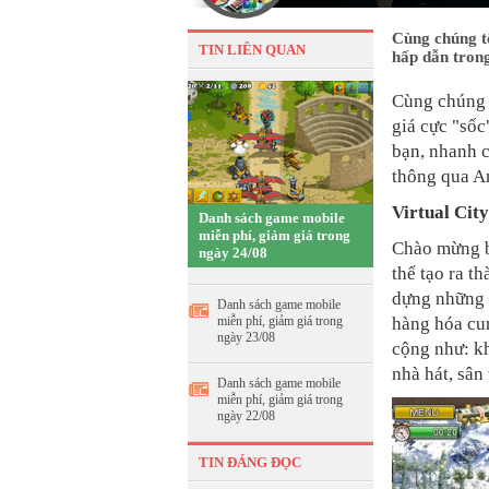
Cùng chúng t
TIN LIÊN QUAN
hấp dẫn tron
Cùng chúng 
giá cực "sốc
bạn, nhanh c
thông qua A
Virtual Cit
Danh sách game mobile
miễn phí, giảm giá trong
Chào mừng 
ngày 24/08
thể tạo ra t
dựng những 
Danh sách game mobile
miễn phí, giảm giá trong
hàng hóa cu
ngày 23/08
cộng như: kh
nhà hát, sâ
Danh sách game mobile
miễn phí, giảm giá trong
ngày 22/08
TIN ĐÁNG ĐỌC