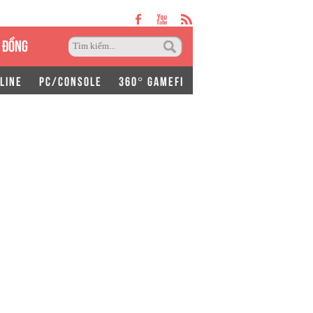
 ĐỒNG
LINE
PC/CONSOLE
360° GAMEFI