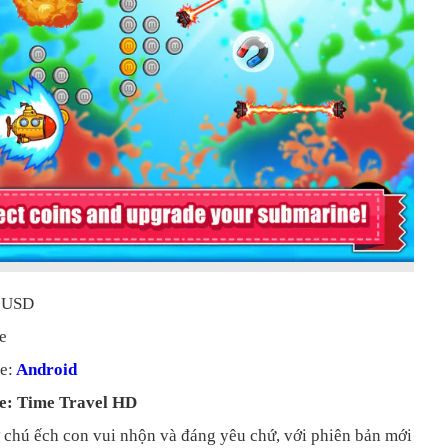
9 USD
e
e:
Android
e: Time Travel HD
 chú ếch con vui nhộn và đáng yêu chứ, với phiên bản mới