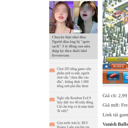
Chuyện thật như đùa:
Người đàn ông bị "quét
sạch" 3 tỷ đồng sau nửa
thập kỷ theo đuổi idol
livestream
Chơi 205 tiếng game siêu
phẩm mới ra mắt, người
chơi vẫn "chưa đâu vào
đâu", khẳng định 1.000
tiếng mới phá đảo được
Giá cũ: 2,9
Nghi vấn Resident Evil 9
'hủy diệt' tivi 40 triệu đồng:
Giá mới: Fre
Chỉ cần bóp cò là màn hình
'đi viện'!
Link tải ga
Giọt nước tràn ly: BLV
Vanish Ball
Hoàng Luân xóa bài xin