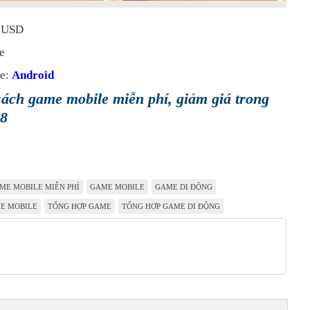
9 USD
e
me:
Android
ách game mobile miễn phí, giảm giá trong
08
ME MOBILE MIỄN PHÍ
GAME MOBILE
GAME DI ĐỘNG
E MOBILE
TỔNG HỢP GAME
TỔNG HỢP GAME DI ĐỘNG