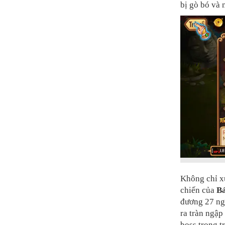
bị gò bó và
Không chỉ xu
chiến của
Bá
đương 27 ngư
ra tràn ngập
boss trong t