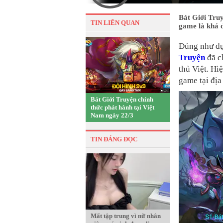
Bát Giới Truy
TIN LIÊN QUAN
game là khá d
Đúng như dự
Truyện
đã c
thủ Việt. Hi
game tại địa
Bát Giới Truyện chính
thức phát hành tại Việt
Nam ngày 22/3
TIN ĐÁNG ĐỌC
Mất tập trung vì nữ nhân