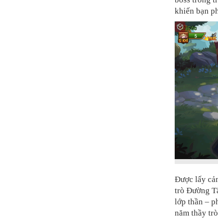
khiến bạn ph
Được lấy cảm
trò Đường T
lớp thần – p
năm thầy trò