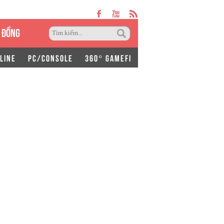
 ĐỒNG
LINE
PC/CONSOLE
360° GAMEFI