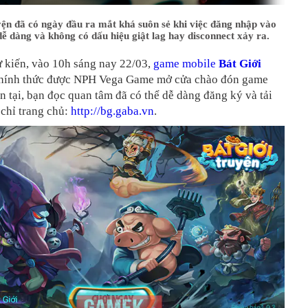
ện đã có ngày đầu ra mắt khá suôn sẻ khi việc đăng nhập vào
ễ dàng và không có dấu hiệu giật lag hay disconnect xảy ra.
 kiến, vào 10h sáng nay 22/03,
game mobile
Bát Giới
hính thức được NPH Vega Game mở cửa chào đón game
ện tại, bạn đọc quan tâm đã có thể dễ dàng đăng ký và tải
 chỉ trang chủ:
http://bg.gaba.vn
.