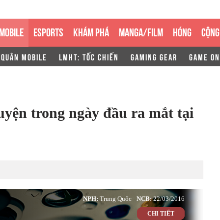
MOBILE
ESPORTS
KHÁM PHÁ
MANGA/FILM
HÓNG
CỘNG
 QUÂN MOBILE
LMHT: TỐC CHIẾN
GAMING GEAR
GAME ON
uyện trong ngày đầu ra mắt tại
NPH:
Trung Quốc
NCB:
22/03/2016
CHI TIẾT