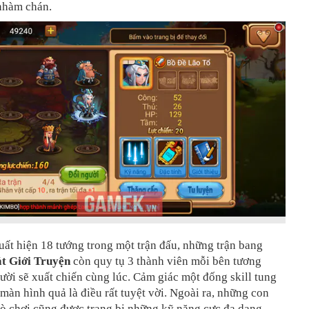
 nhàm chán.
ất hiện 18 tướng trong một trận đấu, những trận bang
t Giới Truyện
còn quy tụ 3 thành viên mỗi bên tương
ời sẽ xuất chiến cùng lúc. Cảm giác một đống skill tung
 màn hình quả là điều rất tuyệt vời. Ngoài ra, những con
rò chơi cũng được trang bị những kỹ năng cực đa dạng