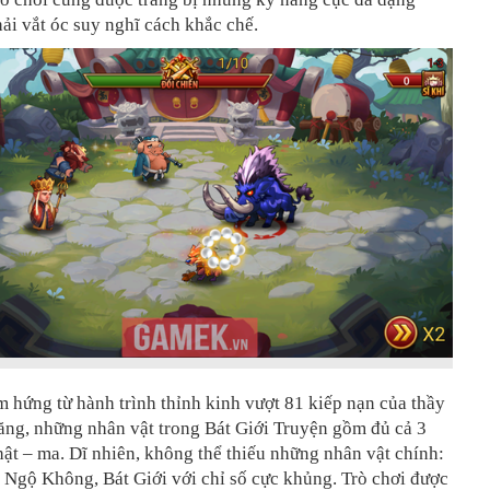
ải vắt óc suy nghĩ cách khắc chế.
 hứng từ hành trình thỉnh kinh vượt 81 kiếp nạn của thầy
ăng, những nhân vật trong Bát Giới Truyện gồm đủ cả 3
hật – ma. Dĩ nhiên, không thể thiếu những nhân vật chính:
 Ngộ Không, Bát Giới với chỉ số cực khủng. Trò chơi được