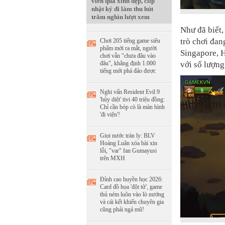
viên quá xinh đẹp, clip
nhật ký đi làm thu hút
trăm nghìn lượt xem
Như đã biết
trò chơi đan
Chơi 205 tiếng game siêu
phẩm mới ra mắt, người
Singapore, 
chơi vẫn "chưa đâu vào
đâu", khẳng định 1.000
với số lượn
tiếng mới phá đảo được
Nghi vấn Resident Evil 9
'hủy diệt' tivi 40 triệu đồng:
Chỉ cần bóp cò là màn hình
'đi viện'!
Giọt nước tràn ly: BLV
Hoàng Luân xóa bài xin
lỗi, "var" fan Gumayusi
trên MXH
Đỉnh cao huyền học 2026:
Card đồ họa 'đột tử', game
thủ ném luôn vào lò nướng
và cái kết khiến chuyên gia
cũng phải ngả mũ!