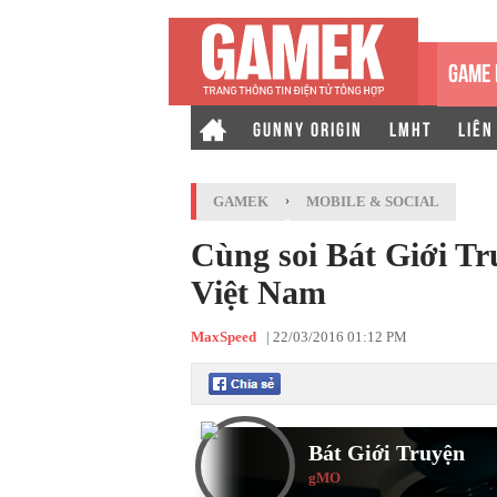
GAME 
GUNNY ORIGIN
LMHT
LIÊN
GAMEK
›
MOBILE & SOCIAL
Cùng soi Bát Giới Tr
Việt Nam
MaxSpeed
|
22/03/2016 01:12 PM
Bát Giới Truyện
gMO