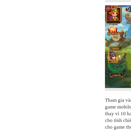
Tham gia v
game mobile 
thay vì 10 h
cho tính chi
cho game th