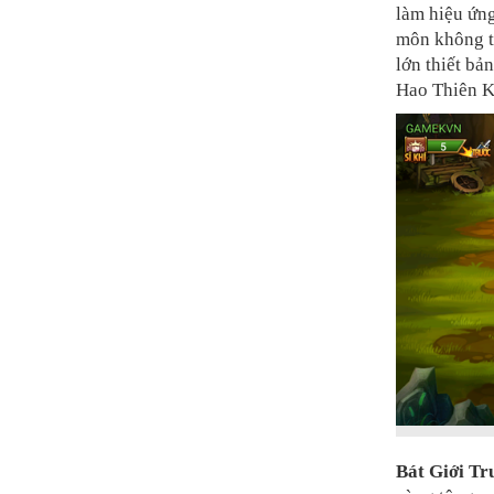
làm hiệu ứng
môn không t
lớn thiết bả
Hao Thiên K
Bát Giới Tr