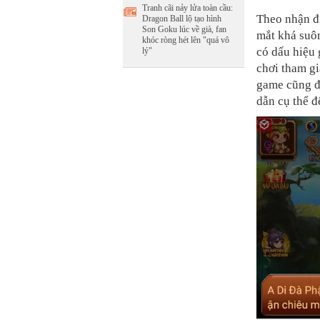
Tranh cãi nảy lửa toàn cầu:
Theo nhận đ
Dragon Ball lộ tạo hình
Son Goku lúc về già, fan
mắt khá suô
khóc ròng hét lên "quá vô
có dấu hiệu 
lý"
chơi tham gi
game cũng đ
dẫn cụ thể đ