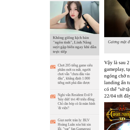
Không giống kịch bản
Gương mặt đi
"ngôn tình", Linh Nắng
suýt gặp biến ngay khi dẫn
trực tiếp
Vậy là sau 2
Chơi 205 tiếng game siêu
gameplay, t
phẩm mới ra mắt, người
chơi vẫn "chưa đâu vào
ngóng chờ n
đâu", khẳng định 1.000
landing ấn 
tiếng mới phá đảo được
có thể "sờ t
Nghi vấn Resident Evil 9
22/04 tới đâ
'hủy diệt' tivi 40 triệu đồng:
Chỉ cần bóp cò là màn hình
'đi viện'!
Giọt nước tràn ly: BLV
Hoàng Luân xóa bài xin
lỗi, "var" fan Gumayusi