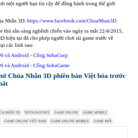
h một người bạn tin cậy để đồng hành trong thế giới
úa Nhẫn 3D:
https://www.facebook.com/ChuaNhan3D
e thủ sẵn sàng nghênh chiến vào ngày ra mắt 22/4/2015,
 hiện tại đã cho phép người chơi tải game trước về
ại các link sau:
OS và Android - Cổng SohaCorp
OS và Android - Cổng SohaGame
hử Chúa Nhẫn 3D phiên bản Việt hóa trước
mắt
ÚA NHẪN 3D
DOTA FANTASY
GAME ONLINE
GAME MOBILE
GAME ONLINE VIỆT NAM
GAME ONLINE MOBILE
GAME MỚI