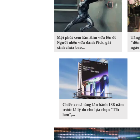
Một phút xem Em Kim vừa lên đồ
Tăng
Người nhện vừa đánh Pick, gái
"đốn
xinh chưa bao...
ngào
Chiếc xe cà tàng lăn bánh 138 năm
trước là lý do cho lựa chọn "Tốt
hơn",...