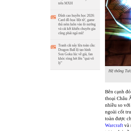
trên MXH
Đỉnh cao huyền học 2026:
Card đồ họa 'đột tử', game
thủ ném luôn vào lò nướng
và cái kết khiến chuyên gia
cũng phải ngả mũ!
Tranh cãi nảy lửa toàn cầu:
Dragon Ball lộ tạo hình
Son Goku lúc về già, fan
khóc ròng hét lên "quá vô
lý"
Hệ thống Tướ
Bên cạnh đó
thoại Châu Â
nhiều so với
ngoài cốt tr
toàn được ch
Warcraft
và 