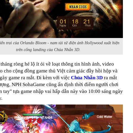
ển trai của Orlando Bloom - nam tài tử điện ảnh Hollywood xuất hiện
trên cổng landing của Chúa Nhẫn 3D.
 tháng ròng hé lộ ít ỏi về loạt thông tin hình ảnh, video
ạo cho cộng đồng game thủ Việt cảm giác đầy hồi hộp và
gày game ra mắt. Đi kèm với việc
Chúa Nhẫn 3D
ra mắt
tượng, NPH SohaGame cũng ấn định thời điểm người chơi
ận tay" tựa game nhập vai hấp dẫn này vào 10:00 sáng ngày
y.