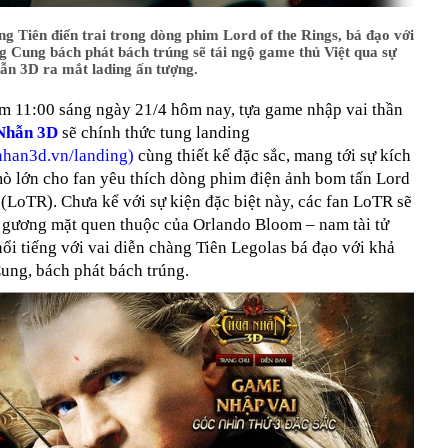
ng Tiên điển trai trong dòng phim Lord of the Rings, bá đạo với
 Cung bách phát bách trúng sẽ tái ngộ game thủ Việt qua sự
ẫn 3D ra mắt lading ấn tượng.
ểm 11:00 sáng ngày 21/4 hôm nay, tựa game nhập vai thần
Nhẫn 3D
sẽ chính thức tung landing
nhan3d.vn/landing
)
cùng thiết kế đặc sắc, mang tới sự kích
mò lớn cho fan yêu thích dòng phim điện ảnh bom tấn Lord
 (LoTR). Chưa kể với sự kiện đặc biệt này, các fan LoTR sẽ
i gương mặt quen thuộc của Orlando Bloom – nam tài tử
i tiếng với vai diễn chàng Tiên Legolas bá đạo với khả
ung, bách phát bách trúng.