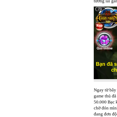
tương lai gầ
Ngay từ bây 
game thủ đã 
50.000 Bạc 
chờ đón mìn
đang đơn độ