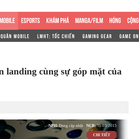
MOBILE
ESPORTS
KHÁM PHÁ
MANGA/FILM
HÓNG
CỘNG
 QUÂN MOBILE
LMHT: TỐC CHIẾN
GAMING GEAR
GAME ON
n landing cùng sự góp mặt của
NPH:
Đang cập nhật
NCB:
31/03/2015
CHI TIẾT