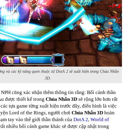
ng và các kỹ năng quen thuộc từ DotA 2 sẽ xuất hiện trong Chúa Nhẫn
3D.
 NPH cũng xác nhận thêm thông tin rằng: Bối cảnh thần
u được thiết kế trong
Chúa Nhẫn 3D
sẽ rộng lớn hơn rất
 các tựa game từng xuất hiện trước đây, điển hình là việc
uyện Lord of the Rings, người chơi
Chúa Nhẫn 3D
hoàn
ạm tay vào thế giới thần thánh của
DotA 2
,
World of
rất nhiều bối cảnh game khác sẽ được cập nhật trong