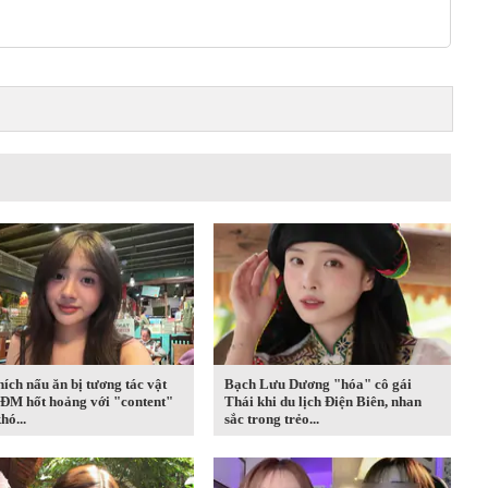
hích nấu ăn bị tương tác vật
Bạch Lưu Dương "hóa" cô gái
CĐM hốt hoảng với "content"
Thái khi du lịch Điện Biên, nhan
hó...
sắc trong trẻo...