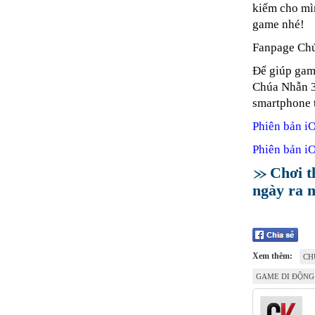
kiếm cho mìn
game nhé!
Fanpage Ch
Để giúp gam
Chúa Nhẫn 3D
smartphone t
Phiên bản i
Phiên bản i
Chơi t
ngày ra 
Xem thêm:
CH
GAME DI ĐỘNG