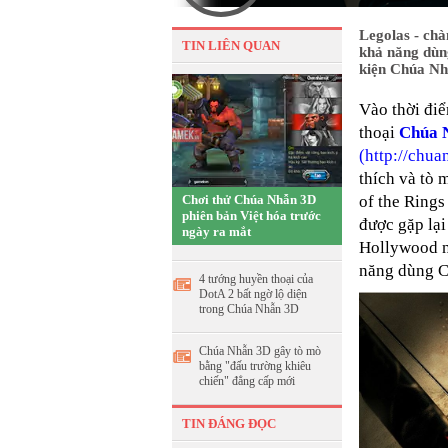
Legolas - chà
TIN LIÊN QUAN
khả năng dùng
kiện Chúa Nh
Vào thời đi
thoại
Chúa 
(
http://chua
thích và tò 
Chơi thử Chúa Nhẫn 3D
of the Rings
phiên bản Việt hóa trước
được gặp lạ
ngày ra mắt
Hollywood nổ
năng dùng C
4 tướng huyền thoại của
DotA 2 bất ngờ lộ diện
trong Chúa Nhẫn 3D
Chúa Nhẫn 3D gây tò mò
bằng "đấu trường khiêu
chiến" đẳng cấp mới
TIN ĐÁNG ĐỌC