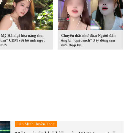
 Mỹ Hàn lại hóa nàng thơ,
Chuyện thật như đùa: Người đàn
 tim" CĐM với bộ ảnh ngọt
ông bị "quét sạch" 3 tỷ đồng sau
 mới
nửa thập kỷ...
Liên Minh Huyền Thoại