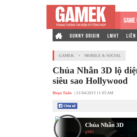
GAME 
GUNNY ORIGIN
LMHT
LIÊN
GAMEK
›
MOBILE & SOCIAL
Chúa Nhẫn 3D lộ diệ
siêu sao Hollywood
Đoạn Tuấn
|
21/04/2015 11:05 AM
Chúa Nhẫn 3D
gMO