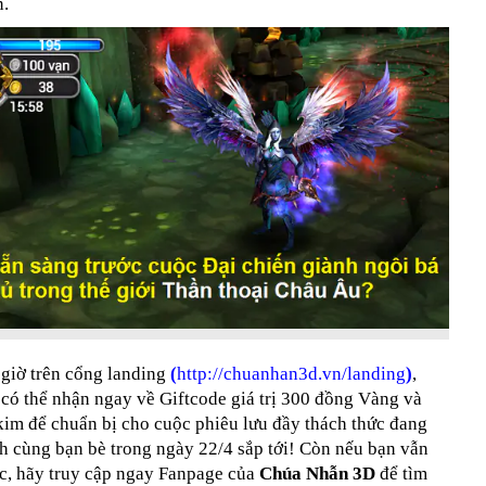
n.
giờ trên cổng landing
(
http://chuanhan3d.vn/landing
)
,
có thể nhận ngay về Giftcode giá trị 300 đồng Vàng và
kim để chuẩn bị cho cuộc phiêu lưu đầy thách thức đang
h cùng bạn bè trong ngày 22/4 sắp tới! Còn nếu bạn vẫn
c, hãy truy cập ngay Fanpage của
Chúa Nhẫn 3D
để tìm