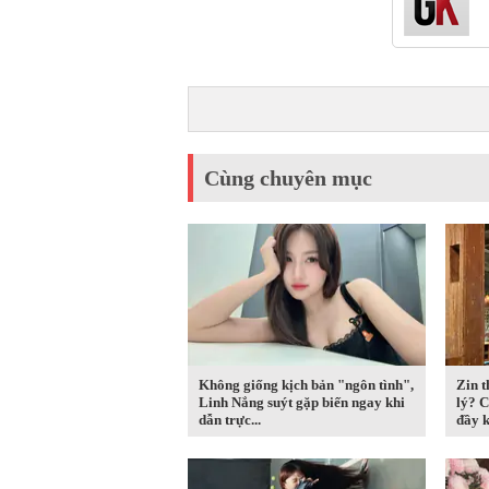
Cùng chuyên mục
Không giống kịch bản "ngôn tình",
Zin t
Linh Nắng suýt gặp biến ngay khi
lý? 
dẫn trực...
đầy k