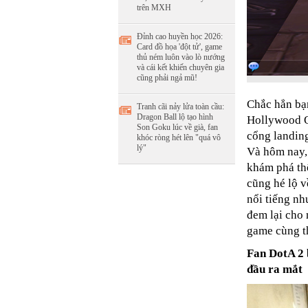
trên MXH
Đỉnh cao huyền học 2026:
Card đồ họa 'đột tử', game
thủ ném luôn vào lò nướng
và cái kết khiến chuyên gia
cũng phải ngả mũ!
Chắc hẳn bạn
Tranh cãi nảy lửa toàn cầu:
Dragon Ball lộ tạo hình
Hollywood O
Son Goku lúc về già, fan
cổng landing
khóc ròng hét lên "quá vô
lý"
Và hôm nay
khám phá thế
cũng hé lộ v
nổi tiếng nh
đem lại cho 
game cùng th
Fan DotA 2 
đầu ra mắt