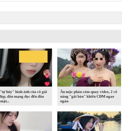
tự hủy" hình ảnh của cô gái
Ăn mặc phản cảm quay video, 2 cô
đẹp, dân mạng đọc đến đâu
nàng "gái bản" khiến CĐM ngao
mặt...
ngán