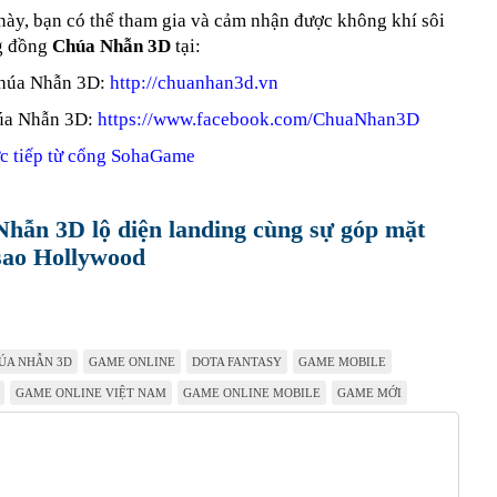
này, bạn có thể tham gia và cảm nhận được không khí sôi
g đồng
Chúa Nhẫn 3D
tại:
Chúa Nhẫn 3D:
http://chuanhan3d.vn
úa Nhẫn 3D:
https://www.facebook.com/ChuaNhan3D
ực tiếp từ cổng SohaGame
hẫn 3D lộ diện landing cùng sự góp mặt
 sao Hollywood
ÚA NHẪN 3D
GAME ONLINE
DOTA FANTASY
GAME MOBILE
GAME ONLINE VIỆT NAM
GAME ONLINE MOBILE
GAME MỚI