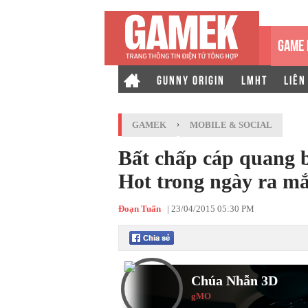
GAME 
GUNNY ORIGIN
LMHT
LIÊN
GAMEK
›
MOBILE & SOCIAL
Bất chấp cáp quang 
Hot trong ngày ra mắ
Đoạn Tuấn
|
23/04/2015 05:30 PM
Chúa Nhẫn 3D
gMO