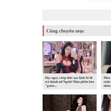
Cùng chuyên mục
Học ngay công thức tạo lệnh AI để
Màn "
trở thành nữ Người Nhện phiên bản
xinh 
"game...
nhăn 