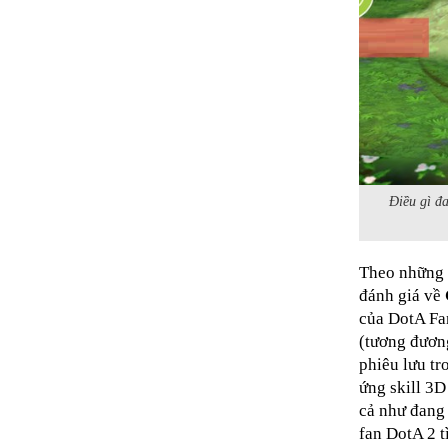
Điều gì đ
Theo những 
đánh giá về
của DotA Fa
(tương đương
phiêu lưu tr
ứng skill 3D
cả như đang 
fan DotA 2 