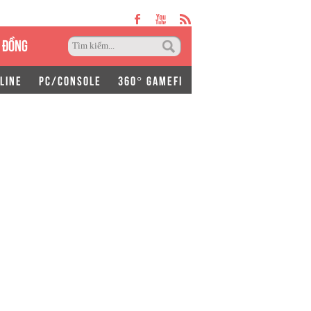
 ĐỒNG
LINE
PC/CONSOLE
360° GAMEFI