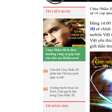
Chúa Nhẫn 3D
TIN LIÊN QUAN
sự cố cáp qua
Đúng 14:00 
3D
sẽ chính 
mobile Việt 
Việt yêu thí
giới thần th
Chúa Nhẫn 3D lộ diện
landing cùng sự góp mặt
của siêu sao Hollywood
Chơi thử Chúa Nhẫn 3D
phiên bản Việt hóa trước
ngày ra mắt
4 tướng huyền thoại của
DotA 2 bất ngờ lộ diện
trong Chúa Nhẫn 3D
TIN ĐÁNG ĐỌC