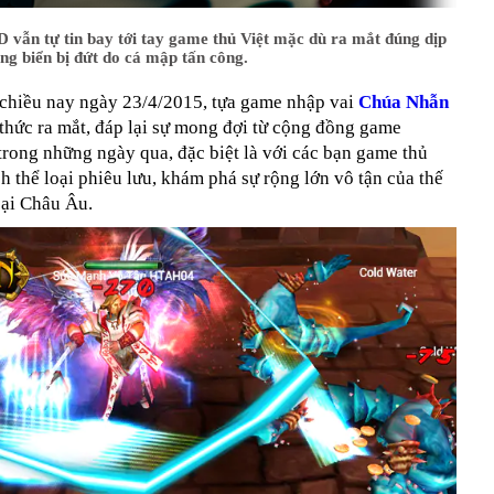
 vẫn tự tin bay tới tay game thủ Việt mặc dù ra mắt đúng dịp
ng biển bị đứt do cá mập tấn công.
chiều nay ngày 23/4/2015, tựa game nhập vai
Chúa Nhẫn
thức ra mắt, đáp lại sự mong đợi từ cộng đồng game
trong những ngày qua, đặc biệt là với các bạn game thủ
ch thể loại phiêu lưu, khám phá sự rộng lớn vô tận của thế
oại Châu Âu.