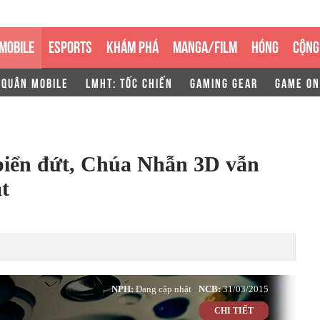
MOBILE
ESPORTS
KHÁM PHÁ
MANGA/FILM
HÓNG
CỘNG
 QUÂN MOBILE
LMHT: TỐC CHIẾN
GAMING GEAR
GAME ON
biển đứt, Chúa Nhẫn 3D vẫn
t
NPH:
Đang cập nhật
NCB:
31/03/2015
CHI TIẾT