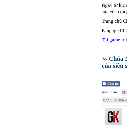
Ngay từ lúc 
sục của cộn
Trang chủ 
Fanpage Ch
Tải game tr
Chúa N
của siêu
Xem thêm:
CH
GAME DI ĐỘNG