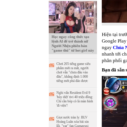
Hiện tại trư
Học ngay công thức tạo
Google Play 
lệnh AI để trở thành nữ
Người Nhện phiên bản
ngay
Chúa 
"game thủ" từ hot girl này
nhanh tới c
phân phối ga
Chơi 205 tiếng game siêu
phẩm mới ra mắt, người
Bạn đã sẵn 
chơi vẫn "chưa đâu vào
đâu", khẳng định 1.000
tiếng mới phá đảo được
Nghi vấn Resident Evil 9
'hủy diệt' tivi 40 triệu đồng:
Chỉ cần bóp cò là màn hình
'đi viện'!
Giọt nước tràn ly: BLV
Hoàng Luân xóa bài xin
lỗi, "var" fan Gumayusi