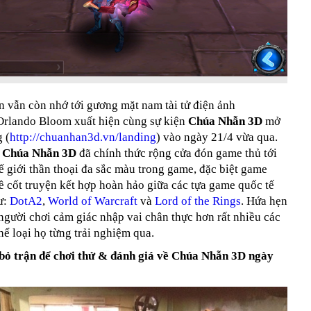
 vẫn còn nhớ tới gương mặt nam tài tử điện ảnh
rlando Bloom xuất hiện cùng sự kiện
Chúa Nhẫn 3D
mở
 (
http://chuanhan3d.vn/landing
) vào ngày 21/4 vừa qua.
,
Chúa Nhẫn 3D
đã chính thức rộng cửa đón game thủ tới
 giới thần thoại đa sắc màu trong game, đặc biệt game
ề cốt truyện kết hợp hoàn hảo giữa các tựa game quốc tế
ư:
DotA2
,
World of Warcraft
và
Lord of the Rings
. Hứa hẹn
người chơi cảm giác nhập vai chân thực hơn rất nhiều các
ể loại họ từng trải nghiệm qua.
bỏ trận để chơi thử & đánh giá về Chúa Nhẫn 3D ngày