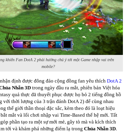
ang khiến Fan DotA 2 phải hướng chú ý tới một Game nhập vai trên
mobile?
nhận định được đông đảo cộng đồng fan yêu thích
DotA 2
Chúa Nhẫn 3D
trong ngày đầu ra mắt, phiên bản Việt hóa
ntasy quả thực đã thuyết phục được họ bỏ 2 tiếng đồng hồ
 với thời lượng của 3 trận đánh DotA 2) để cùng nhau
ong thế giới thần thoại đặc sắc, kèm theo đó là loạt hiệu
 bắt mắt và lối chơi nhập vai Time-Based thế hệ mới. Tất
góp phần tạo ra một sự mới mẻ, gây tò mà và kích thích
tìm tới và khám phá những điểm lạ trong
Chúa Nhẫn 3D
.