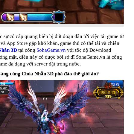
ớc sự cố cáp quang biển bị đứt đoạn dẫn tới việc tải game từ
và App Store gặp khó khăn, game thủ có thể tải và chiến
Nhẫn 3D
tại cổng
SohaGame.vn
với tốc độ Download
hóng mặt, điều này có được bởi sở dĩ SohaGame.vn là cổng
me đa dạng với server đặt trong nước.
sàng cùng Chúa Nhẫn 3D phá đảo thế giới ảo?