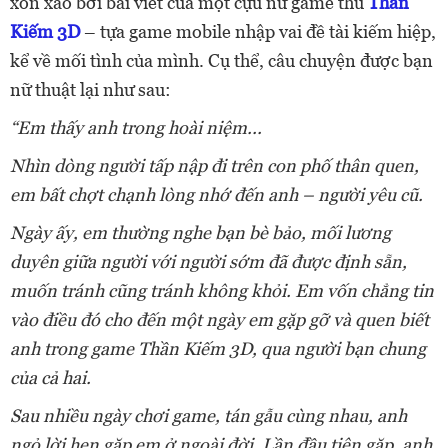
xôn xao bởi bài viết của một cựu nữ game thủ
Thần
Kiếm 3D
– tựa game mobile nhập vai đề tài kiếm hiệp,
kể về mối tình của mình. Cụ thể, câu chuyện được bạn
nữ thuật lại như sau:
“Em thấy anh trong hoài niệm...
Nhìn dòng người tấp nập đi trên con phố thân quen,
em bất chợt chạnh lòng nhớ đến anh – người yêu cũ.
Ngày ấy, em thường nghe bạn bè bảo, mối lương
duyên giữa người với người sớm đã được định sẵn,
muốn tránh cũng tránh không khỏi. Em vốn chẳng tin
vào điều đó cho đến một ngày em gặp gỡ và quen biết
anh trong game Thần Kiếm 3D, qua người bạn chung
của cả hai.
Sau nhiều ngày chơi game, tán gẫu cùng nhau, anh
ngỏ lời hẹn gặp em ở ngoài đời. Lần đầu tiên gặp, anh