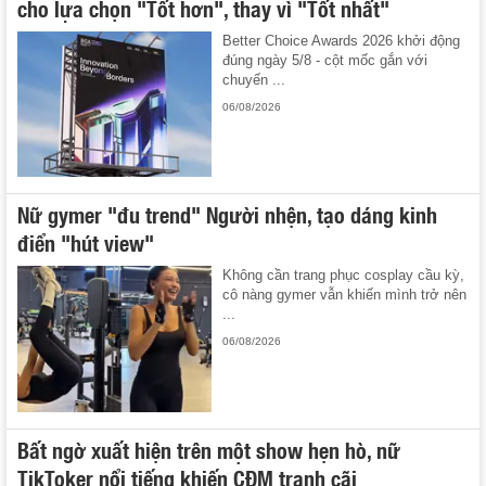
cho lựa chọn "Tốt hơn", thay vì "Tốt nhất"
Better Choice Awards 2026 khởi động
đúng ngày 5/8 - cột mốc gắn với
chuyến ...
06/08/2026
Nữ gymer "đu trend" Người nhện, tạo dáng kinh
điển "hút view"
Không cần trang phục cosplay cầu kỳ,
cô nàng gymer vẫn khiến mình trở nên
...
06/08/2026
Bất ngờ xuất hiện trên một show hẹn hò, nữ
TikToker nổi tiếng khiến CĐM tranh cãi