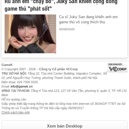
Rủ anh em "chạy bo", Juky San khiến cộng đồng
game thủ "phát sốt"
Ca sĩ Juky San đang khiến anh em
game thủ vô cùng thích thú.
05/08/2026
GameK
© Copyright 2007 - 2026 –
Công ty Cổ phần VCCorp
TRỤ SỞ HÀ NỘI:
Tầng 22, Tòa nhà Center Building, Hapulico Complex, Số
01, phố Nguyễn Huy Tưởng, phường Thanh Xuân, thành phố Hà Nội.
Điện thoại: 024 7309 5555.
Email:
info@gamek.vn
VPĐD TẠI TP.HCM:
Tầng 4 Tòa nhà 123, 127 Võ Văn Tần, phường 6, quận 3, TP. Hồ Chí
Minh
Hỗ trợ quảng cáo:
Giấy phép thiết lập trang thông tin điện tử tổng hợp trên internet số 3634/GP-TTĐT do Sở
Thông tin và Truyền thông TP Hà Nội cấp ngày 06/09/2017
Chính sách bảo mật
Xem bản Desktop