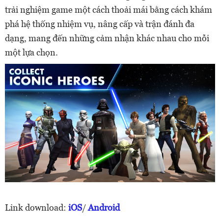
trải nghiệm game một cách thoải mái bằng cách khám
phá hệ thống nhiệm vụ, nâng cấp và trận đánh đa
dạng, mang đến những cảm nhận khác nhau cho mỗi
một lựa chọn.
Link download:
iOS
/
Android