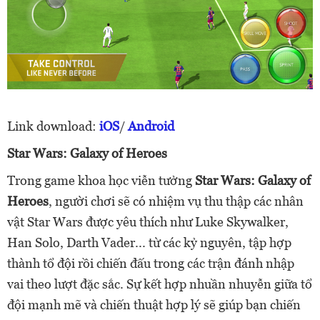
Link download:
iOS
/
Android
Star Wars: Galaxy of Heroes
Trong game khoa học viễn tưởng
Star Wars: Galaxy of
Heroes
, người chơi sẽ có nhiệm vụ thu thập các nhân
vật Star Wars được yêu thích như Luke Skywalker,
Han Solo, Darth Vader... từ các kỷ nguyên, tập hợp
thành tổ đội rồi chiến đấu trong các trận đánh nhập
vai theo lượt đặc sắc. Sự kết hợp nhuần nhuyễn giữa tổ
đội mạnh mẽ và chiến thuật hợp lý sẽ giúp bạn chiến