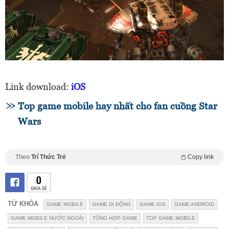
Link download:
iOS
Top game mobile hay nhất cho fan cuồng Star
Wars
Theo
Trí Thức Trẻ
Copy link
0
CHIA SẺ
TỪ KHÓA
GAME MOBILE
GAME DI ĐỘNG
GAME IOS
GAME ANDROID
GAME MOBILE NƯỚC NGOÀI
TỔNG HỢP GAME
TOP GAME MOBILE