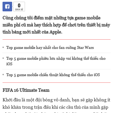
0
CHIA SẺ
Cùng chúng tôi điểm mặt những tựa game mobile
miễn phí cũ mà hay thích hợp để chơi trên thiết bị máy
tính bảng mới nhất của Apple.
Top game mobile hay nhất cho fan cuồng Star Wars
Top 5 game mobile phiêu lưu nhập vai không thể thiếu cho
iOS
Top 5 game mobile chiến thuật không thể thiếu cho iOS
FIFA 16 Ultimate Team
Khởi đầu là một đội bóng vô danh, bạn sẽ gặp không ít
khó khăn trong trận đấu khi các cầu thủ của mình gặp