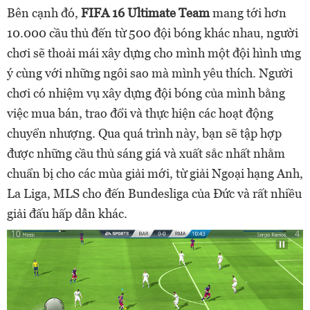
Bên cạnh đó,
FIFA 16 Ultimate Team
mang tới hơn
10.000 cầu thủ đến từ 500 đội bóng khác nhau, người
chơi sẽ thoải mái xây dựng cho mình một đội hình ưng
ý cùng với những ngôi sao mà mình yêu thích. Người
chơi có nhiệm vụ xây dựng đội bóng của mình bằng
việc mua bán, trao đổi và thực hiện các hoạt động
chuyển nhượng. Qua quá trình này, bạn sẽ tập hợp
được những cầu thủ sáng giá và xuất sắc nhất nhằm
chuẩn bị cho các mùa giải mới, từ giải Ngoại hạng Anh,
La Liga, MLS cho đến Bundesliga của Đức và rất nhiều
giải đấu hấp dẫn khác.