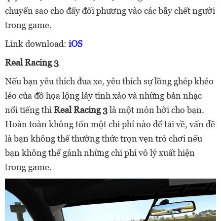
chuyển sao cho đẩy đối phương vào các bẫy chết người
trong game.
Link download:
iOS
Real Racing 3
Nếu bạn yêu thích đua xe, yêu thích sự lồng ghép khéo
léo của đồ họa lộng lẫy tinh xảo và những bản nhạc
nổi tiếng thì
Real Racing 3
là một món hời cho bạn.
Hoàn toàn không tốn một chi phí nào để tải về, vấn đề
là bạn không thể thưởng thức trọn vẹn trò chơi nếu
bạn không thể gánh những chi phí vô lý xuất hiện
trong game.