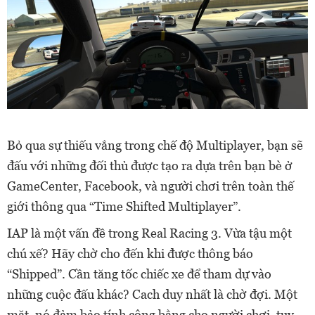
Bỏ qua sự thiếu vắng trong chế độ Multiplayer, bạn sẽ
đấu với những đối thủ được tạo ra dựa trên bạn bè ở
GameCenter, Facebook, và người chơi trên toàn thế
giới thông qua “Time Shifted Multiplayer”.
IAP là một vấn đề trong Real Racing 3. Vừa tậu một
chú xế? Hãy chờ cho đến khi được thông báo
“Shipped”. Cần tăng tốc chiếc xe để tham dự vào
những cuộc đấu khác? Cach duy nhất là chờ đợi. Một
mặt, nó đảm bảo tính công bằng cho người chơi, tuy