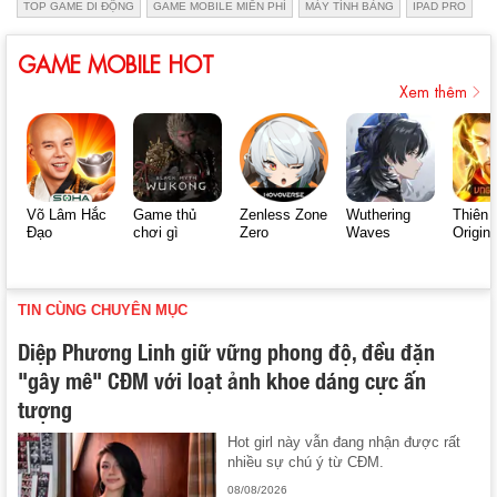
TOP GAME DI ĐỘNG
GAME MOBILE MIỄN PHÍ
MÁY TÍNH BẢNG
IPAD PRO
GAME MOBILE HOT
Xem thêm
Võ Lâm Hắc
Game thủ
Zenless Zone
Wuthering
Thiên 
Đạo
chơi gì
Zero
Waves
Origin
TIN CÙNG CHUYÊN MỤC
Diệp Phương Linh giữ vững phong độ, đều đặn
"gây mê" CĐM với loạt ảnh khoe dáng cực ấn
tượng
Hot girl này vẫn đang nhận được rất
nhiều sự chú ý từ CĐM.
08/08/2026