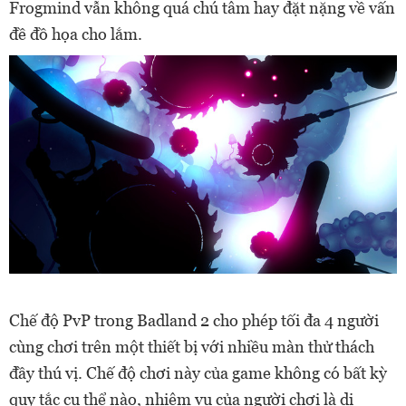
Frogmind vẫn không quá chú tâm hay đặt nặng về vấn
đề đồ họa cho lắm.
Chế độ PvP trong Badland 2 cho phép tối đa 4 người
cùng chơi trên một thiết bị với nhiều màn thử thách
đầy thú vị. Chế độ chơi này của game không có bất kỳ
quy tắc cụ thể nào, nhiệm vụ của người chơi là di