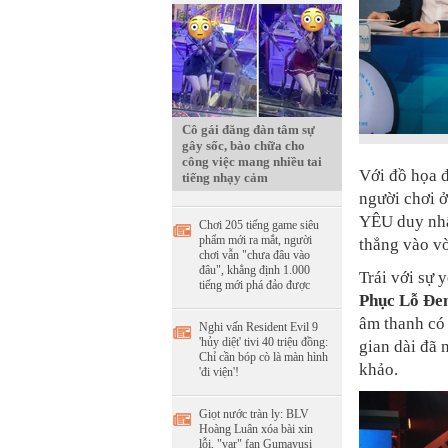
Cô gái đăng đàn tâm sự
gây sốc, bào chữa cho
công việc mang nhiều tai
Với đồ họa đ
tiếng nhạy cảm
người chơi ở
YÊU duy nhấ
Chơi 205 tiếng game siêu
phẩm mới ra mắt, người
thẳng vào vò
chơi vẫn "chưa đâu vào
đâu", khẳng định 1.000
Trái với sự 
tiếng mới phá đảo được
Phục Lỗ Đe
âm thanh có 
Nghi vấn Resident Evil 9
'hủy diệt' tivi 40 triệu đồng:
gian dài đã
Chỉ cần bóp cò là màn hình
khảo.
'đi viện'!
Giọt nước tràn ly: BLV
Hoàng Luân xóa bài xin
lỗi, "var" fan Gumayusi