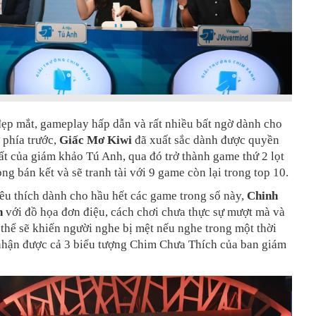
ẹp mắt, gameplay hấp dẫn và rất nhiều bất ngờ dành cho
 phía trước,
Giấc Mơ Kiwi
đã xuất sắc dành được quyền
t của giám khảo Tú Anh, qua đó trở thành game thứ 2 lọt
ng bán kết và sẽ tranh tài với 9 game còn lại trong top 10.
yêu thích dành cho hầu hết các game trong số này,
Chinh
n
với đồ họa đơn điệu, cách chơi chưa thực sự mượt mà và
thể sẽ khiến người nghe bị mệt nếu nghe trong một thời
 nhận được cả 3 biểu tượng Chim Chưa Thích của ban giám