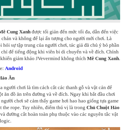
Mê Cung Xanh
được tối giản đến mức tối đa, dẫn đến việc
chán và không để lại ấn tượng cho người mới chơi. Là
 hỏi sự tập trung của người chơi, tác giả đã chủ ý bỏ phần
chỉ để tiếng động khi viên bi di chuyển và về đích. Chính
 khiến giám khảo JVevermind không thích
Mê Cung Xanh
.
me:
Android
Háo Ăn
 người chơi là tìm cách cắt các thanh gỗ và vật cản để
t ăn đồ ăn trên đường và về đích. Ngay khi bắt đầu chơi
ể người chơi sẽ cảm thấy game hơi hao hao giống tựa game
 the rope. Tuy nhiên, điểm thú vị là trong
Chú Chuột Háo
i và đường cắt hoàn toàn phụ thuộc vào các nguyên tắc vật
logic.