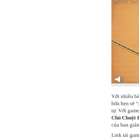
Với nhiều b
hứa hẹn sẽ “
tự. Với gam
Chú Chuột 
của ban giá
Link tải ga