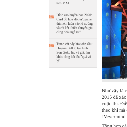
trên MXH
Đỉnh cao huyền học 2026:
Card đồ họa 'đột tử', game
thủ ném luôn vào lò nướng
và cái kết khiến chuyên gia
cũng phải ngả mũ!
Tranh cãi nảy lửa toàn cầu:
Dragon Ball lộ tạo hình
Son Goku lúc về già, fan
khóc ròng hét lên "quá vô
lý"
Như vậy là 
2015 đã xác 
cuộc thi. Đi
theo khi mà
JVevermind.
Tổng hợp cá