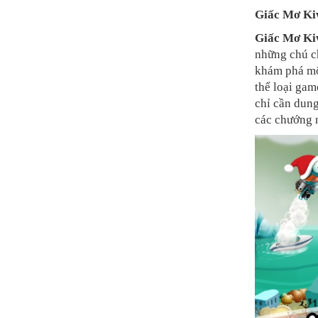
Giấc Mơ Ki
Giấc Mơ Ki
những chú ch
khám phá mộ
thể loại gam
chỉ cần dung
các chướng n