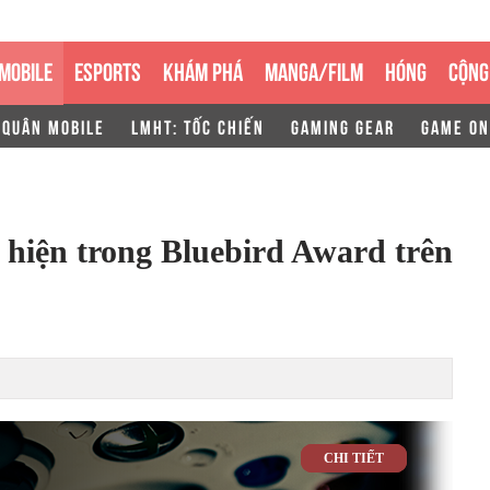
MOBILE
ESPORTS
KHÁM PHÁ
MANGA/FILM
HÓNG
CỘNG
 QUÂN MOBILE
LMHT: TỐC CHIẾN
GAMING GEAR
GAME ON
t hiện trong Bluebird Award trên
CHI TIẾT