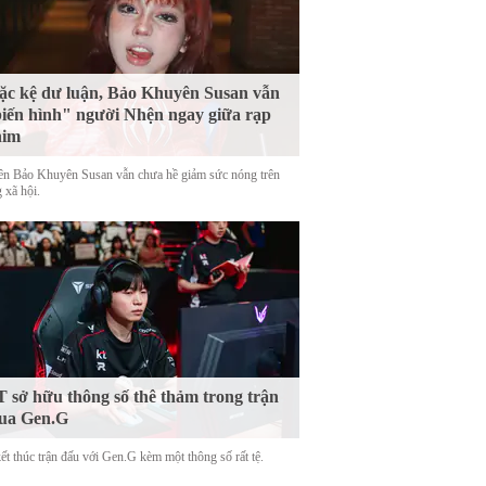
c kệ dư luận, Bảo Khuyên Susan vẫn
iến hình" người Nhện ngay giữa rạp
him
tên Bảo Khuyên Susan vẫn chưa hề giảm sức nóng trên
 xã hội.
 sở hữu thông số thê thảm trong trận
ua Gen.G
ết thúc trận đấu với Gen.G kèm một thông số rất tệ.