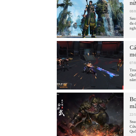
nử
08/
Sau
đa 
ngh
Cá
mớ
07/
Tro
Quố
năm
Bo
mắ
22/
Sna
Cửu
Quố