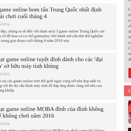
game online bom tấn Trung Quốc nhất định
C
t
ải chơi cuối tháng 4
t
04/2016
c
 đây, chúng ta sẽ đến với danh sách 3 game online Trung Quốc cực
d
h về đồ họa và cơ chế gameplay tiến hành mở cửa đợt thử nghiệm
t
 trong giai đoạn cuối tháng 4 năm 2016 này.
x
C
n
ạt game online tuyệt đỉnh dành cho các 'đại
đ
a' sở hữu máy tính khủng
02/2016
n tại các game online trên thế giới ngày càng trở nên đẹp mắt và
g với đó thì cấu hình máy tính để đáp ứng được cũng trở nên cao
C
ng khiếp.
ạt game online MOBA đỉnh của đỉnh không
ể không chơi năm 2016
01/2016
 hợp những game online thể loại MOBA cực đỉnh game thủ không