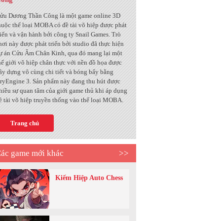
ửu Dương Thần Công là một game online 3D
huộc thể loại MOBA có đề tài võ hiệp được phát
riển và vận hành bởi công ty Snail Games. Trò
hơi này được phát triển bởi studio đã thực hiện
ự án Cửu Âm Chân Kinh, qua đó mang lại một
hế giới võ hiệp chân thực với nền đồ họa được
ây dựng vô cùng chi tiết và bóng bẩy bằng
ryEngine 3. Sản phẩm này đang thu hút được
hiều sự quan tâm của giới game thủ khi áp dụng
ề tài võ hiệp truyền thống vào thể loại MOBA.
Trang chủ
ác game mới khác
>>
Kiếm Hiệp Auto Chess