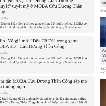
lip] Nhân vật nữ "Phong Gian Thương
cà
uyệt" tuyệt mỹ ở MOBA Cửu Dương Thần
ông
Cô n
09/2015
 Dương Thần Công là một game online 3D thuộc thể loại MOBA có
tài võ hiệp được phát triển và vận hành bởi công ty Snail Games.
lip] Võ giả mới "Độc Cô Dã" trong game
BA 3D - Cửu Dương Thần Công
Sa
09/2015
Ve
 Dương Thần Công là một game online 3D thuộc thể loại MOBA có
Ba
tài võ hiệp được phát triển và vận hành bởi công ty Snail Games.
Sau 
những
m tấn MOBA Cửu Dương Thần Công sắp mở
a thử nghiệm
09/2015
 Snail Games đã ấn định ngày closed beta lần đầu cho game online
A Cửu Dương Thần Công - bom tấn võ hiệp mới vào ngày 24/9 tới