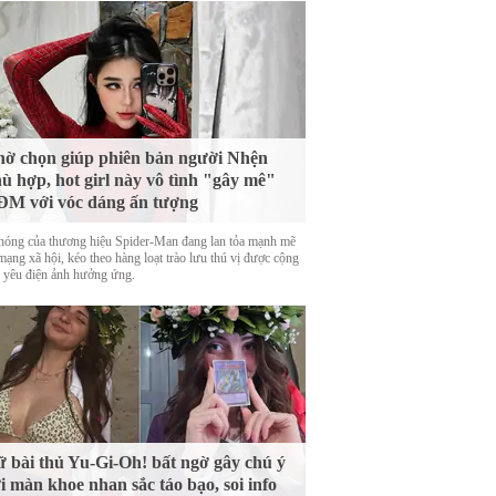
ờ chọn giúp phiên bản người Nhện
ù hợp, hot girl này vô tình "gây mê"
M với vóc dáng ấn tượng
nóng của thương hiệu Spider-Man đang lan tỏa mạnh mẽ
mạng xã hội, kéo theo hàng loạt trào lưu thú vị được cộng
 yêu điện ảnh hưởng ứng.
 bài thủ Yu-Gi-Oh! bất ngờ gây chú ý
i màn khoe nhan sắc táo bạo, soi info