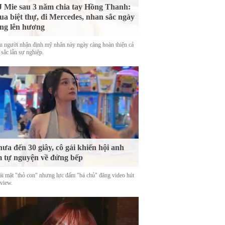
 Mie sau 3 năm chia tay Hồng Thanh:
a biệt thự, đi Mercedes, nhan sắc ngày
ng lên hương
u người nhận định mỹ nhân này ngày càng hoàn thiện cả
 sắc lẫn sự nghiệp.
ưa đến 30 giây, cô gái khiến hội anh
 tự nguyện về đứng bếp
ái mặt "thỏ con" nhưng lực đấm "bá chủ" đăng video hút
 view.