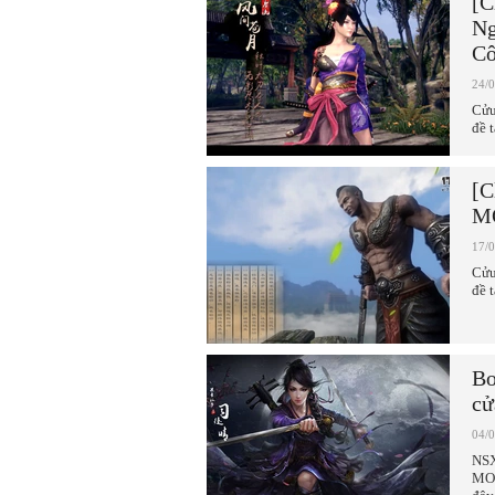
[C
Ng
C
24/
Cửu
đề 
[C
MO
17/
Cửu
đề 
Bo
cử
04/
NSX
MOB