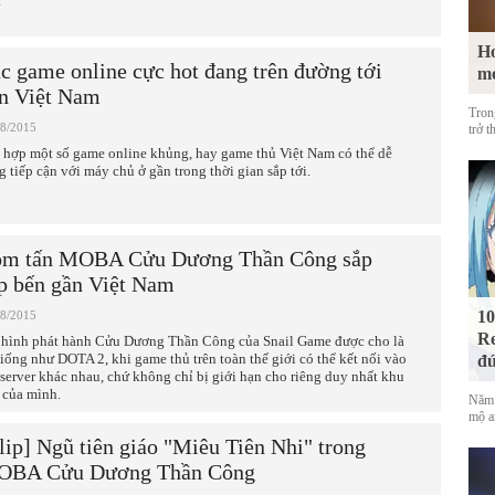
.
Ho
c game online cực hot đang trên đường tới
m
n Việt Nam
Tron
08/2015
trở t
 hợp một số game online khủng, hay game thủ Việt Nam có thể dễ
g tiếp cận với máy chủ ở gần trong thời gian sắp tới.
m tấn MOBA Cửu Dương Thần Công sắp
p bến gần Việt Nam
10
08/2015
Re
hình phát hành Cửu Dương Thần Công của Snail Game được cho là
giống như DOTA 2, khi game thủ trên toàn thế giới có thể kết nối vào
đứ
 server khác nhau, chứ không chỉ bị giới hạn cho riêng duy nhất khu
 của mình.
Năm 
mộ a
lip] Ngũ tiên giáo "Miêu Tiên Nhi" trong
BA Cửu Dương Thần Công