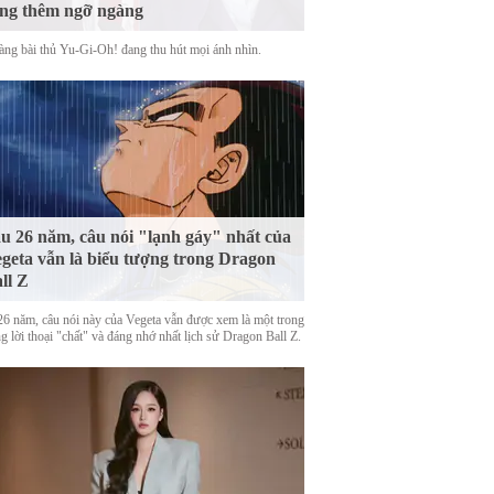
ng thêm ngỡ ngàng
àng bài thủ Yu-Gi-Oh! đang thu hút mọi ánh nhìn.
u 26 năm, câu nói "lạnh gáy" nhất của
geta vẫn là biểu tượng trong Dragon
ll Z
26 năm, câu nói này của Vegeta vẫn được xem là một trong
 lời thoại "chất" và đáng nhớ nhất lịch sử Dragon Ball Z.