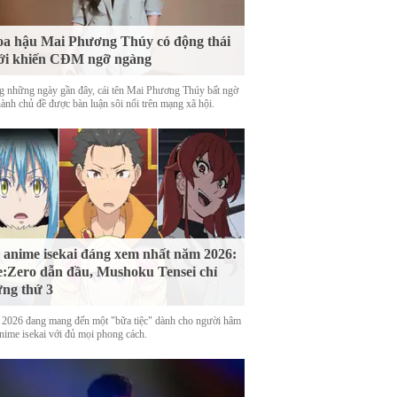
a hậu Mai Phương Thúy có động thái
ới khiến CĐM ngỡ ngàng
g những ngày gần đây, cái tên Mai Phương Thúy bất ngờ
hành chủ đề được bàn luận sôi nổi trên mạng xã hội.
 anime isekai đáng xem nhất năm 2026:
:Zero dẫn đầu, Mushoku Tensei chỉ
ng thứ 3
2026 đang mang đến một "bữa tiệc" dành cho người hâm
nime isekai với đủ mọi phong cách.