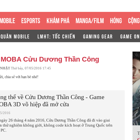
MOBILE
ESPORTS
KHÁM PHÁ
MANGA/FILM
HÓNG
CỘNG
 QUÂN MOBILE
LMHT: TỐC CHIẾN
GAMING GEAR
GAME ON
ề
MOBA Cửu Dương Thần Công
 NHẬT
Thứ bảy, 07/05/2016 17:45
ửi, chia sẻ với bạn bè nhé!
ng thể về Cửu Dương Thần Công - Game
BA 3D võ hiệp đã mở cửa
05/2016
ngày 26 tháng 4 năm 2016, Cửu Dương Thần Công đã đi vào giai
n thử nghiệm không giới, không code kích hoạt ở Trung Quốc trên
 PC.
T
C