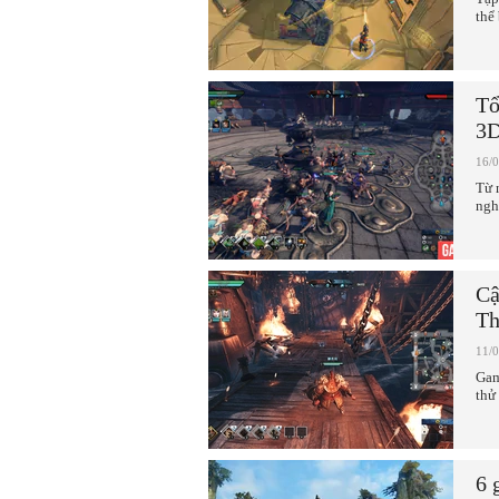
thể
Tổ
3D
16/
Từ 
ngh
Cậ
Th
11/
Gam
thử
6 