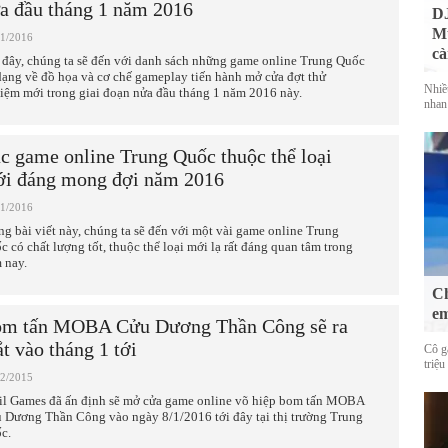
a đầu tháng 1 năm 2016
DJ
Mu
01/2016
cà
 đây, chúng ta sẽ đến với danh sách những game online Trung Quốc
dạng về đồ họa và cơ chế gameplay tiến hành mở cửa đợt thử
Nhiề
iệm mới trong giai đoạn nửa đầu tháng 1 năm 2016 này.
nhan
c game online Trung Quốc thuộc thể loại
i đáng mong đợi năm 2016
01/2016
ng bài viết này, chúng ta sẽ đến với một vài game online Trung
c có chất lượng tốt, thuộc thể loại mới lạ rất đáng quan tâm trong
 nay.
Ch
em
m tấn MOBA Cửu Dương Thần Công sẽ ra
t vào tháng 1 tới
Cô g
triệu
12/2015
il Games đã ấn định sẽ mở cửa game online võ hiệp bom tấn MOBA
 Dương Thần Công vào ngày 8/1/2016 tới đây tại thị trường Trung
c.