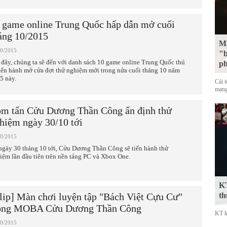
 game online Trung Quốc hấp dẫn mở cuối
áng 10/2015
Mặ
10/2015
"b
 đây, chúng ta sẽ đến với danh sách 10 game online Trung Quốc thú
p
tiến hành mở cửa đợt thử nghiệm mới trong nửa cuối tháng 10 năm
5 này.
Cái 
mạng
m tấn Cửu Dương Thần Công ấn định thử
hiệm ngày 30/10 tới
10/2015
ngày 30 tháng 10 tới, Cửu Dương Thần Công sẽ tiến hành thử
iệm lần đầu tiên trên nền tảng PC và Xbox One.
KT
th
lip] Màn chơi luyện tập "Bách Việt Cựu Cư"
ong MOBA Cửu Dương Thần Công
KT k
10/2015