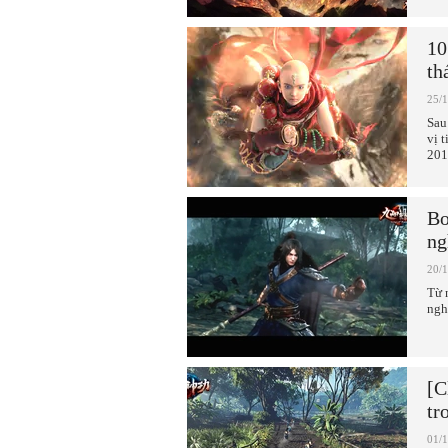
10
th
25/
Sau
vị 
201
Bo
ng
20/
Từ 
ngh
[C
tr
01/