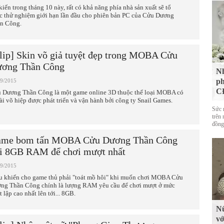
kiến trong tháng 10 này, rất có khả năng phía nhà sản xuất sẽ tổ
c thử nghiệm giới hạn lần đầu cho phiên bản PC của Cửu Dương
n Công.
lip] Skin võ giả tuyệt đẹp trong MOBA Cửu
ơng Thần Công
Nh
ph
09/2015
CĐ
 Dương Thần Công là một game online 3D thuộc thể loại MOBA có
tài võ hiệp được phát triển và vận hành bởi công ty Snail Games.
Sức 
trên 
đồng
me bom tấn MOBA Cửu Dương Thần Công
i 8GB RAM để chơi mượt nhất
09/2015
u khiến cho game thủ phải "toát mồ hôi" khi muốn chơi MOBA Cửu
ng Thần Công chính là lượng RAM yêu cầu để chơi mượt ở mức
t lập cao nhất lên tới... 8GB.
Nữ
vớ