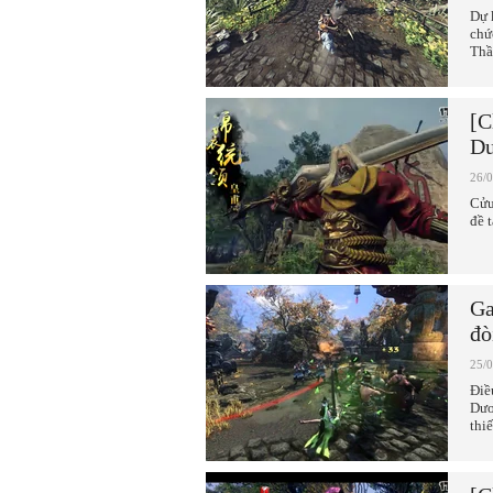
Dự 
chứ
Thầ
[C
Dư
26/
Cửu
đề 
Ga
đò
25/
Điề
Dươ
thiế