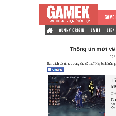
GAME 
GUNNY ORIGIN
LMHT
LIÊN
Thông tin mới v
CẬP
Bạn thích các tin tức trong chủ đề này? Hãy bình luận, g
Tổ
MO
07/
Từ 
đoạ
nền