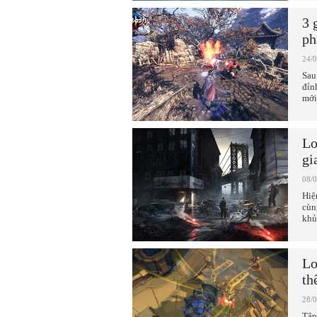
3 
ph
24/
Sau
đỉn
mới
Lo
gi
08/
Hiệ
cùn
khủ
Lo
th
28/
Tập