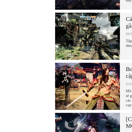
đây
Cá
gầ
08/
Tập
dàn
Bo
cậ
05/
Mô 
sẽ 
các
vực
[C
MO