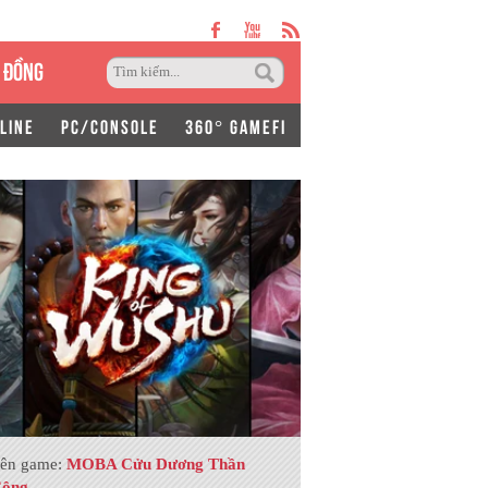
 ĐỒNG
LINE
PC/CONSOLE
360° GAMEFI
ên game:
MOBA Cửu Dương Thần
ông