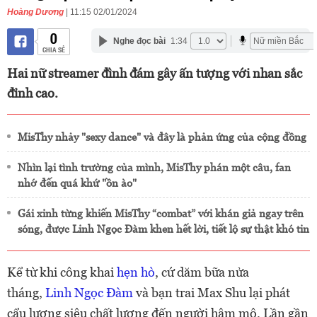
Hoàng Dương
| 11:15 02/01/2024
0
Nghe đọc bài
1:34
CHIA SẺ
Hai nữ streamer đình đám gây ấn tượng với nhan sắc
đỉnh cao.
MisThy nhảy "sexy dance" và đây là phản ứng của cộng đồng
Nhìn lại tình trường của mình, MisThy phán một câu, fan
nhớ đến quá khứ "ồn ào"
Gái xinh từng khiến MisThy “combat” với khán giả ngay trên
sóng, được Linh Ngọc Đàm khen hết lời, tiết lộ sự thật khó tin
Kể từ khi công khai
hẹn hò
, cứ dăm bữa nửa
tháng,
Linh Ngọc Đàm
và bạn trai Max Shu lại phát
cẩu lương siêu chất lượng đến người hâm mộ. Lần gần