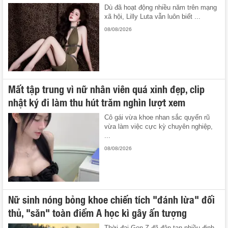
Dù đã hoạt động nhiều năm trên mạng
xã hội, Lilly Luta vẫn luôn biết ...
08/08/2026
Mất tập trung vì nữ nhân viên quá xinh đẹp, clip
nhật ký đi làm thu hút trăm nghìn lượt xem
Cô gái vừa khoe nhan sắc quyến rũ
vừa làm việc cực kỳ chuyên nghiệp,
...
08/08/2026
Nữ sinh nóng bỏng khoe chiến tích "đánh lừa" đối
thủ, "săn" toàn điểm A học kì gây ấn tượng
Thời đại Gen Z đã đập tan nhiều định