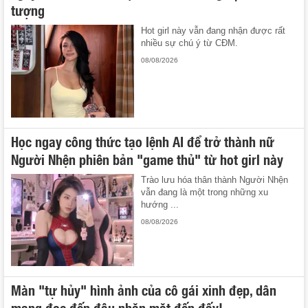
tượng
Hot girl này vẫn đang nhận được rất
nhiều sự chú ý từ CĐM.
08/08/2026
Học ngay công thức tạo lệnh AI để trở thành nữ
Người Nhện phiên bản "game thủ" từ hot girl này
Trào lưu hóa thân thành Người Nhện
vẫn đang là một trong những xu
hướng ...
08/08/2026
Màn "tự hủy" hình ảnh của cô gái xinh đẹp, dân
mạng đọc đến đâu nhăn mặt đến đấy!