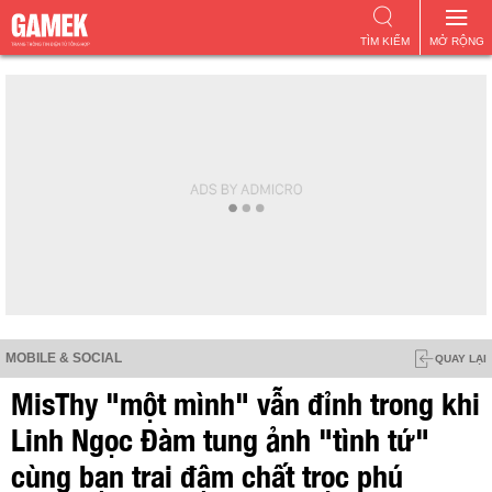
TÌM KIẾM
MỞ RỘNG
MOBILE & SOCIAL
QUAY LẠI
MisThy "một mình" vẫn đỉnh trong khi
Linh Ngọc Đàm tung ảnh "tình tứ"
cùng bạn trai đậm chất trọc phú