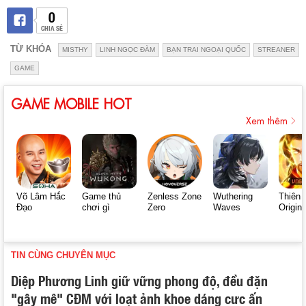
0
CHIA SẺ
TỪ KHÓA
MISTHY
LINH NGỌC ĐÀM
BẠN TRAI NGOẠI QUỐC
STREANER
GAME
GAME MOBILE HOT
Xem thêm
Võ Lâm Hắc
Game thủ
Zenless Zone
Wuthering
Thiên 
Đạo
chơi gì
Zero
Waves
Origin
TIN CÙNG CHUYÊN MỤC
Diệp Phương Linh giữ vững phong độ, đều đặn
"gây mê" CĐM với loạt ảnh khoe dáng cực ấn