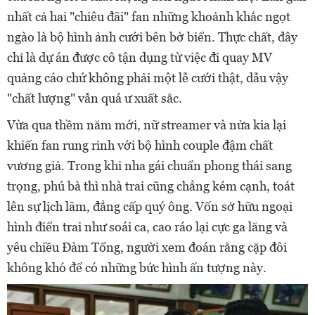
nhất cả hai "chiêu đãi" fan những khoảnh khắc ngọt
ngào là bộ hình ảnh cưới bên bờ biển. Thực chất, đây
chỉ là dự án được cô tận dụng từ việc đi quay MV
quảng cáo chứ không phải một lễ cưới thật, dẫu vậy
"chất lượng" vẫn quá ư xuất sắc.
Vừa qua thềm năm mới, nữ streamer và nửa kia lại
khiến fan rung rinh với bộ hình couple đậm chất
vương giả. Trong khi nha gái chuẩn phong thái sang
trọng, phú bà thì nhà trai cũng chẳng kém cạnh, toát
lên sự lịch lãm, đẳng cấp quý ông. Vốn sở hữu ngoại
hình điển trai như soái ca, cao ráo lại cực ga lăng và
yêu chiều Đàm Tổng, người xem đoán rằng cặp đôi
không khó để có những bức hình ấn tượng này.