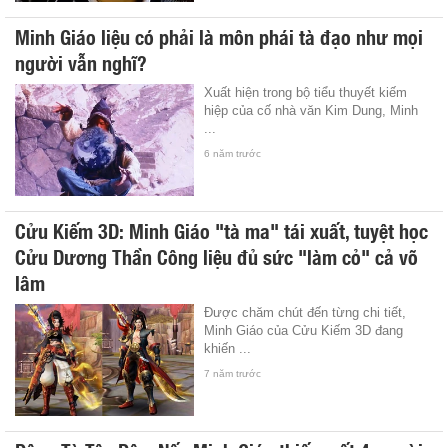
Minh Giáo liệu có phải là môn phái tà đạo như mọi
người vẫn nghĩ?
Xuất hiện trong bộ tiểu thuyết kiếm
hiệp của cố nhà văn Kim Dung, Minh
...
6 năm trước
Cửu Kiếm 3D: Minh Giáo "tà ma" tái xuất, tuyệt học
Cửu Dương Thần Công liệu đủ sức "làm cỏ" cả võ
lâm
Được chăm chút đến từng chi tiết,
Minh Giáo của Cửu Kiếm 3D đang
khiến ...
7 năm trước