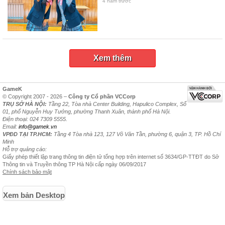
4 năm trước
Xem thêm
GameK
© Copyright 2007 - 2026 –
Công ty Cổ phần VCCorp
TRỤ SỞ HÀ NỘI:
Tầng 22, Tòa nhà Center Building, Hapulico Complex, Số
01, phố Nguyễn Huy Tưởng, phường Thanh Xuân, thành phố Hà Nội.
Điện thoại: 024 7309 5555.
Email:
info@gamek.vn
VPĐD TẠI TP.HCM:
Tầng 4 Tòa nhà 123, 127 Võ Văn Tần, phường 6, quận 3, TP. Hồ Chí
Minh
Hỗ trợ quảng cáo:
Giấy phép thiết lập trang thông tin điện tử tổng hợp trên internet số 3634/GP-TTĐT do Sở
Thông tin và Truyền thông TP Hà Nội cấp ngày 06/09/2017
Chính sách bảo mật
Xem bản Desktop