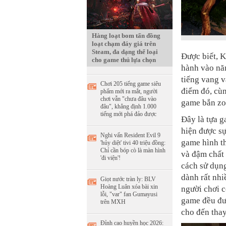
Hàng loạt bom tấn đồng
loạt chạm đáy giá trên
Steam, đa dạng thể loại
Được biết, K
cho game thủ lựa chọn
hành vào năm
tiếng vang 
Chơi 205 tiếng game siêu
điểm đó, cùn
phẩm mới ra mắt, người
chơi vẫn "chưa đâu vào
game bắn zom
đâu", khẳng định 1.000
tiếng mới phá đảo được
Đây là tựa g
hiện được sự
Nghi vấn Resident Evil 9
game hình th
'hủy diệt' tivi 40 triệu đồng:
Chỉ cần bóp cò là màn hình
và đậm chất
'đi viện'!
cách sử dụng 
dành rất nhi
Giọt nước tràn ly: BLV
Hoàng Luân xóa bài xin
người chơi c
lỗi, "var" fan Gumayusi
game đều đượ
trên MXH
cho đến thay
Đỉnh cao huyền học 2026: