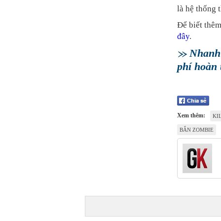
là hệ thống 
Để biết thêm
đây
.
Nhanh 
phí hoàn 
Xem thêm:
KI
BẮN ZOMBIE