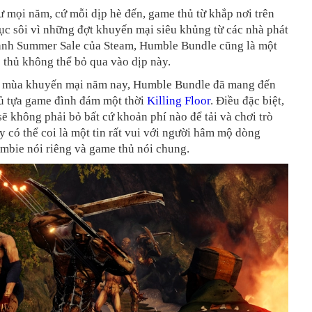
 mọi năm, cứ mỗi dịp hè đến, game thủ từ khắp nơi trên
 sục sôi vì những đợt khuyến mại siêu khủng từ các nhà phát
ạnh Summer Sale của Steam, Humble Bundle cũng là một
 thủ không thể bỏ qua vào dịp này.
mùa khuyến mại năm nay, Humble Bundle đã mang đến
ủ tựa game đình đám một thời
Killing Floor
. Điều đặc biệt,
ẽ không phải bỏ bất cứ khoản phí nào để tải và chơi trò
y có thể coi là một tin rất vui với người hâm mộ dòng
mbie nói riêng và game thủ nói chung.