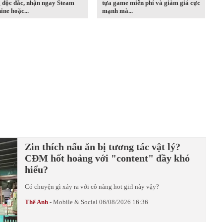
 độc đắc, nhận ngay Steam
tựa game miễn phí và giảm giá cực
ne hoặc...
mạnh mà...
Zin thích nấu ăn bị tương tác vật lý?
CĐM hốt hoảng với "content" đầy khó
hiểu?
Có chuyện gì xảy ra với cô nàng hot girl này vậy?
Thế Anh
-
Mobile & Social
06/08/2026 16:36