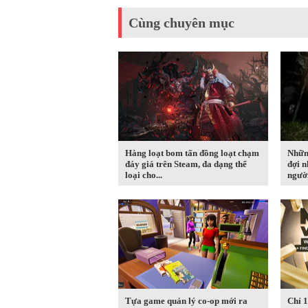
Cùng chuyên mục
Hàng loạt bom tấn đồng loạt chạm
Nhữn
đáy giá trên Steam, đa dạng thể
đợi n
loại cho...
người
Tựa game quản lý co-op mới ra
Chỉ 1