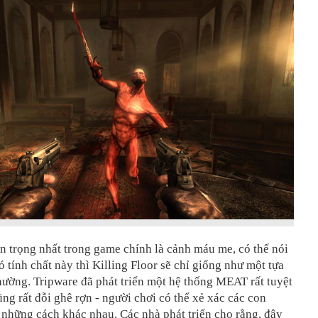
 trọng nhất trong game chính là cảnh máu me, có thế nói
 tính chất này thì Killing Floor sẽ chỉ giống như một tựa
ường. Tripware đã phát triển một hệ thống MEAT rất tuyệt
ng rất đỗi ghê rợn - người chơi có thể xẻ xác các con
những cách khác nhau. Các nhà phát triển cho rằng, đây