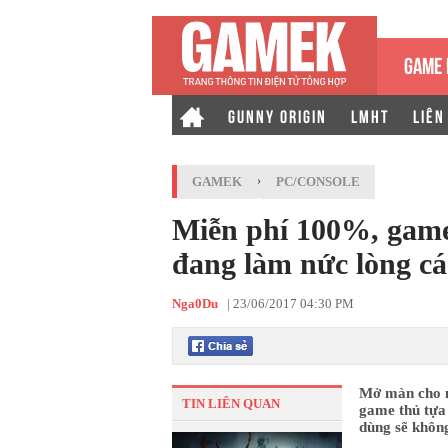
GAME 
GUNNY ORIGIN
LMHT
LIÊN
GAMEK
›
PC/CONSOLE
Miễn phí 100%, game 
đang làm nức lòng cá
Nga0Du
|
23/06/2017 04:30 PM
Mở màn cho 
TIN LIÊN QUAN
game thủ tựa 
dùng sẽ không