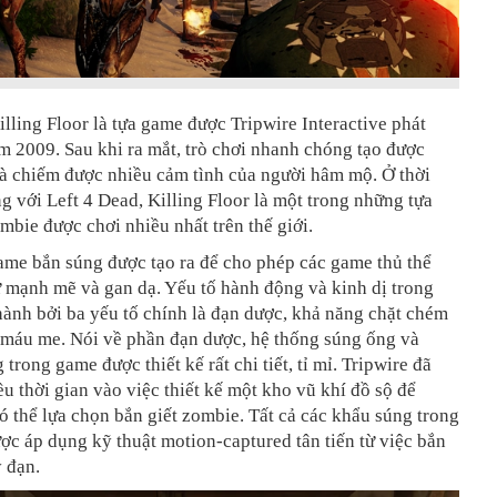
illing Floor là tựa game được Tripwire Interactive phát
 2009. Sau khi ra mắt, trò chơi nhanh chóng tạo được
và chiếm được nhiều cảm tình của người hâm mộ. Ở thời
g với Left 4 Dead, Killing Floor là một trong những tựa
bie được chơi nhiều nhất trên thế giới.
ame bắn súng được tạo ra để cho phép các game thủ thể
 mạnh mẽ và gan dạ. Yếu tố hành động và kinh dị trong
ành bởi ba yếu tố chính là đạn dược, khả năng chặt chém
 máu me. Nói về phần đạn dược, hệ thống súng ống và
trong game được thiết kế rất chi tiết, tỉ mỉ. Tripwire đã
ều thời gian vào việc thiết kế một kho vũ khí đồ sộ để
ó thể lựa chọn bắn giết zombie. Tất cả các khẩu súng trong
c áp dụng kỹ thuật motion-captured tân tiến từ việc bắn
 đạn.