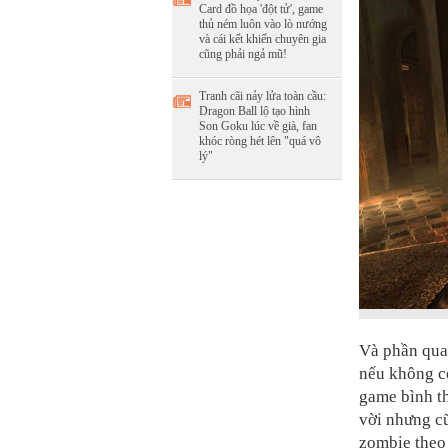
Card đồ họa 'đột tử', game
thủ ném luôn vào lò nướng
và cái kết khiến chuyên gia
cũng phải ngả mũ!
Tranh cãi nảy lửa toàn cầu:
Dragon Ball lộ tạo hình
Son Goku lúc về già, fan
khóc ròng hét lên "quá vô
lý"
Và phần quan
nếu không có
game bình th
vời nhưng cũ
zombie theo 