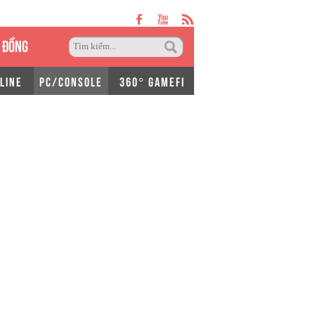
 ĐỒNG
LINE
PC/CONSOLE
360° GAMEFI