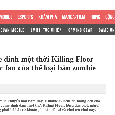
MOBILE
ESPORTS
KHÁM PHÁ
MANGA/FILM
HÓNG
CỘNG
 QUÂN MOBILE
LMHT: TỐC CHIẾN
GAMING GEAR
GAME ON
đỉnh một thời Killing Floor
c fan của thể loại bắn zombie
mùa khuyến mại năm nay, Humble Bundle đã mang đến cho
game đình đám một thời Killing Floor. Điều đặc biệt, người
 phải bỏ bất cứ khoản phí nào để tải và chơi trò chơi này.