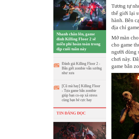
Tương tự như
thế giới lại
hành. Bên c
địa chỉ game
Nhanh chân lên, game
Mở màn cho 
đỉnh Killing Floor 2 sẽ
miễn phí hoàn toàn trong
cho game th
dịp cuối tuần này
người dùng s
chơi này. Đâ
Đánh giá Killing Floor 2 -
game bắn zo
Bắn giết zombie vẫn sướng
như xưa
[Cũ mà hay] Killing Floor
- Tựa game bắn zombie
giúp bạn co-op xả stress
cùng bạn bè cực hay
TIN ĐÁNG ĐỌC