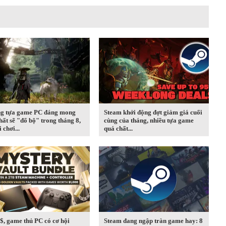
g tựa game PC đáng mong
Steam khởi động đợt giảm giá cuối
hất sẽ "đổ bộ" trong tháng 8,
cùng của tháng, nhiều tựa game
 chơi...
quá chất...
$, game thủ PC có cơ hội
Steam đang ngập tràn game hay: 8