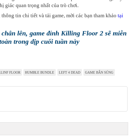
thị giác quan trọng nhất của trò chơi.
 thông tin chi tiết và tải game, mời các bạn tham khảo
tại
chân lên, game đỉnh Killing Floor 2 sẽ miễn
toàn trong dịp cuối tuần này
LLINF FLOOR
HUMBLE BUNDLE
LEFT 4 DEAD
GAME BẮN SÚNG