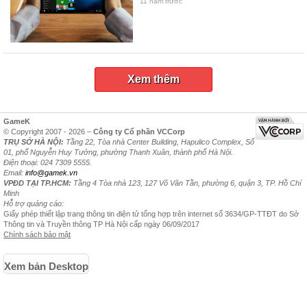
11 năm trước
Xem thêm
GameK
© Copyright 2007 - 2026 –
Công ty Cổ phần VCCorp
TRỤ SỞ HÀ NỘI:
Tầng 22, Tòa nhà Center Building, Hapulico Complex, Số
01, phố Nguyễn Huy Tưởng, phường Thanh Xuân, thành phố Hà Nội.
Điện thoại: 024 7309 5555.
Email:
info@gamek.vn
VPĐD TẠI TP.HCM:
Tầng 4 Tòa nhà 123, 127 Võ Văn Tần, phường 6, quận 3, TP. Hồ Chí
Minh
Hỗ trợ quảng cáo:
Giấy phép thiết lập trang thông tin điện tử tổng hợp trên internet số 3634/GP-TTĐT do Sở
Thông tin và Truyền thông TP Hà Nội cấp ngày 06/09/2017
Chính sách bảo mật
Xem bản Desktop