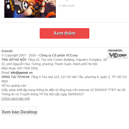
5 năm trước
Xem thêm
GameK
© Copyright 2007 - 2026 –
Công ty Cổ phần VCCorp
TRỤ SỞ HÀ NỘI:
Tầng 22, Tòa nhà Center Building, Hapulico Complex, Số
01, phố Nguyễn Huy Tưởng, phường Thanh Xuân, thành phố Hà Nội.
Điện thoại: 024 7309 5555.
Email:
info@gamek.vn
VPĐD TẠI TP.HCM:
Tầng 4 Tòa nhà 123, 127 Võ Văn Tần, phường 6, quận 3, TP. Hồ Chí
Minh
Hỗ trợ quảng cáo:
Giấy phép thiết lập trang thông tin điện tử tổng hợp trên internet số 3634/GP-TTĐT do Sở
Thông tin và Truyền thông TP Hà Nội cấp ngày 06/09/2017
Chính sách bảo mật
Xem bản Desktop