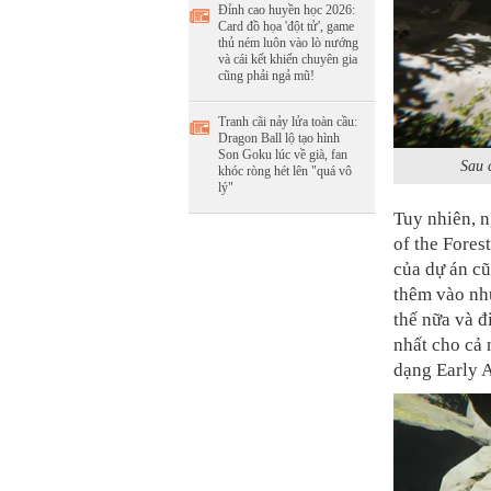
Đỉnh cao huyền học 2026:
Card đồ họa 'đột tử', game
thủ ném luôn vào lò nướng
và cái kết khiến chuyên gia
cũng phải ngả mũ!
Tranh cãi nảy lửa toàn cầu:
Dragon Ball lộ tạo hình
Son Goku lúc về già, fan
Sau 
khóc ròng hét lên "quá vô
lý"
Tuy nhiên, n
of the Fores
của dự án cũ
thêm vào như
thế nữa và đ
nhất cho cả 
dạng Early A