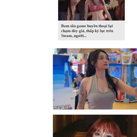
Bom tấn game huyền thoại lại
chạm đáy giá, thấp kỷ lục trên
Steam, người...