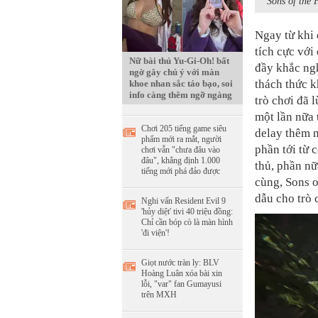
Sons of the 
Ngay từ khi 
tích cực với
Nữ bài thủ Yu-Gi-Oh! bất
đầy khắc ngh
ngờ gây chú ý với màn
thách thức k
khoe nhan sắc táo bạo, soi
info càng thêm ngỡ ngàng
trò chơi đã l
một lần nữa 
Chơi 205 tiếng game siêu
delay thêm 
phẩm mới ra mắt, người
phần tới từ 
chơi vẫn "chưa đâu vào
đâu", khẳng định 1.000
thủ, phần nữ
tiếng mới phá đảo được
cùng, Sons o
dẫu cho trò
Nghi vấn Resident Evil 9
'hủy diệt' tivi 40 triệu đồng:
Chỉ cần bóp cò là màn hình
'đi viện'!
Giọt nước tràn ly: BLV
Hoàng Luân xóa bài xin
lỗi, "var" fan Gumayusi
trên MXH