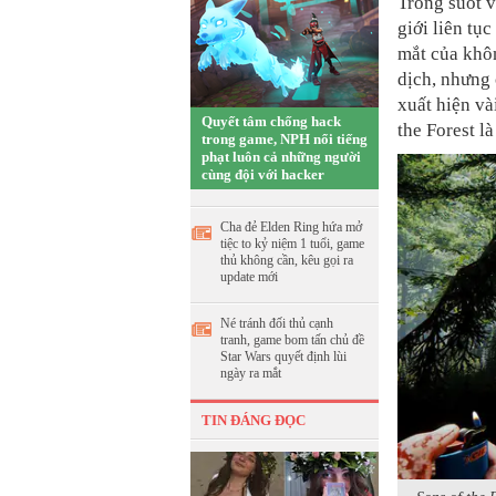
Trong suốt v
giới liên tụ
mắt của khôn
dịch, nhưng 
xuất hiện và
Quyết tâm chống hack
the Forest là
trong game, NPH nổi tiếng
phạt luôn cả những người
cùng đội với hacker
Cha đẻ Elden Ring hứa mở
tiệc to kỷ niệm 1 tuổi, game
thủ không cần, kêu gọi ra
update mới
Né tránh đối thủ cạnh
tranh, game bom tấn chủ đề
Star Wars quyết định lùi
ngày ra mắt
TIN ĐÁNG ĐỌC