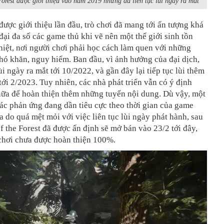
Forest được giới thiệu vào năm 2019 nhưng đã liên tục lùi ngày ra mắt
được giới thiệu lần đầu, trò chơi đã mang tới ấn tượng khá
 đại đa số các game thủ khi vẽ nên một thế giới sinh tồn
iệt, nơi người chơi phải học cách làm quen với những
hó khăn, nguy hiểm. Ban đầu, vì ảnh hưởng của đại dịch,
ùi ngày ra mắt tới 10/2022, và gần đây lại tiếp tục lùi thêm
tới 2/2023. Tuy nhiên, các nhà phát triển vẫn có ý định
nữa để hoàn thiện thêm những tuyến nội dung. Dù vậy, một
các phản ứng đang dần tiêu cực theo thời gian của game
a do quá mệt mỏi với việc liên tục lùi ngày phát hành, sau
f the Forest đã được ấn định sẽ mở bán vào 23/2 tới đây,
 chơi chưa được hoàn thiện 100%.