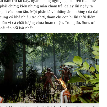
ài năm trở lại đây, ngành công nghiệp game trên toàn thế
c phải chứng kiến những màn chậm trễ, delay lùi ngày ra
g ít các bom tấn. Một phần là vì những ảnh hưởng của đại
cũng có khá nhiều trò chơi, thậm chí còn bị lùi thời điểm
i lần vì cả chất lượng chưa hoàn thiện. Trong đó, Sons of
 cái tên nổi bật nhất.