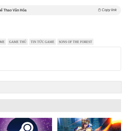
Copy link
hể Thao Văn Hóa
ME
GAME THỦ
TIN TỨC GAME
SONS OF THE FOREST