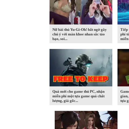
Nữ bài thủ Yu-Gi-Oh! bất ngờ gây
Tiếp 
chú ý với màn khoe nhan sắc táo
phí t
bạo, soi...
miễn 
Quà mới cho game thủ PC, nhận
Game 
miễn phí một tựa game quá chất
gian,
lượng, giá gốc...
tựa g