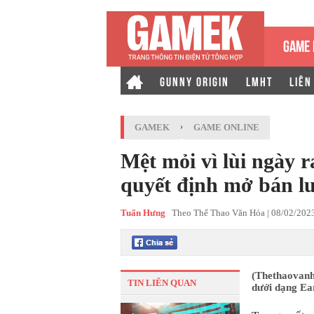
GAME 
GUNNY ORIGIN
LMHT
LIÊN
GAMEK
›
GAME ONLINE
Mệt mỏi vì lùi ngày
quyết định mở bán l
Tuấn Hưng
Theo Thể Thao Văn Hóa |
08/02/202
(Thethaovanh
TIN LIÊN QUAN
dưới dạng Ear