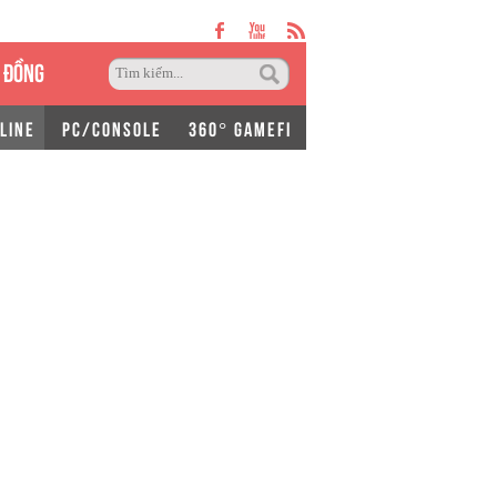
 ĐỒNG
LINE
PC/CONSOLE
360° GAMEFI