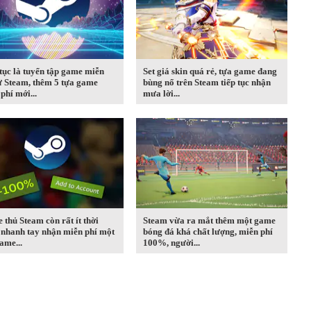
tục là tuyển tập game miễn
Set giá skin quá rẻ, tựa game đang
ừ Steam, thêm 5 tựa game
bùng nổ trên Steam tiếp tục nhận
phí mới...
mưa lời...
thủ Steam còn rất ít thời
Steam vừa ra mắt thêm một game
 nhanh tay nhận miễn phí một
bóng đá khá chất lượng, miễn phí
ame...
100%, người...