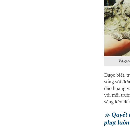
Và quy
Được biết, t
sống sót đơn
đảo hoang vắ
với môi trườ
sàng kéo đến
Quyết 
phạt luôn