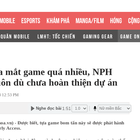
MOBILE
ESPORTS
KHÁM PHÁ
MANGA/FILM
HÓNG
CỘNG
 QUÂN MOBILE
LMHT: TỐC CHIẾN
GAMING GEAR
GAME ON
 ra mắt game quá nhiều, NPH
uôn dù chưa hoàn thiện dự án
3 12:53 PM
1:51
Nghe đọc bài
oa.vn) - Được biết, tựa game bom tấn này sẽ được phát hành
ly Access.