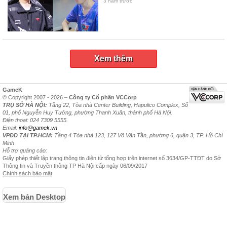
3 năm trước
Xem thêm
GameK
© Copyright 2007 - 2026 –
Công ty Cổ phần VCCorp
TRỤ SỞ HÀ NỘI:
Tầng 22, Tòa nhà Center Building, Hapulico Complex, Số
01, phố Nguyễn Huy Tưởng, phường Thanh Xuân, thành phố Hà Nội.
Điện thoại: 024 7309 5555.
Email:
info@gamek.vn
VPĐD TẠI TP.HCM:
Tầng 4 Tòa nhà 123, 127 Võ Văn Tần, phường 6, quận 3, TP. Hồ Chí
Minh
Hỗ trợ quảng cáo:
Giấy phép thiết lập trang thông tin điện tử tổng hợp trên internet số 3634/GP-TTĐT do Sở
Thông tin và Truyền thông TP Hà Nội cấp ngày 06/09/2017
Chính sách bảo mật
Xem bản Desktop