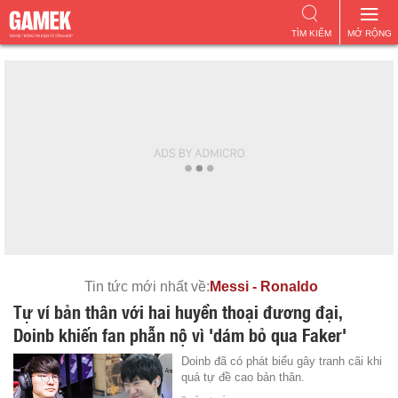
TÌM KIẾM
MỞ RỘNG
Tin tức mới nhất về:
Messi - Ronaldo
Tự ví bản thân với hai huyền thoại đương đại,
Doinb khiến fan phẫn nộ vì 'dám bỏ qua Faker'
Doinb đã có phát biểu gây tranh cãi khi
quá tự đề cao bản thân.