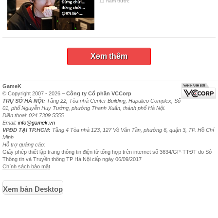
11 năm trước
Xem thêm
GameK
© Copyright 2007 - 2026 –
Công ty Cổ phần VCCorp
TRỤ SỞ HÀ NỘI:
Tầng 22, Tòa nhà Center Building, Hapulico Complex, Số
01, phố Nguyễn Huy Tưởng, phường Thanh Xuân, thành phố Hà Nội.
Điện thoại: 024 7309 5555.
Email:
info@gamek.vn
VPĐD TẠI TP.HCM:
Tầng 4 Tòa nhà 123, 127 Võ Văn Tần, phường 6, quận 3, TP. Hồ Chí
Minh
Hỗ trợ quảng cáo:
Giấy phép thiết lập trang thông tin điện tử tổng hợp trên internet số 3634/GP-TTĐT do Sở
Thông tin và Truyền thông TP Hà Nội cấp ngày 06/09/2017
Chính sách bảo mật
Xem bản Desktop