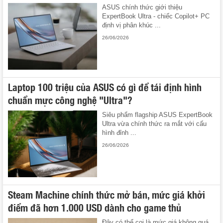
ASUS chính thức giới thiệu
ExpertBook Ultra - chiếc Copilot+ PC
định vị phân khúc ...
26/06/2026
Laptop 100 triệu của ASUS có gì để tái định hình
chuẩn mực công nghệ "Ultra"?
Siêu phẩm flagship ASUS ExpertBook
Ultra vừa chính thức ra mắt với cấu
hình đỉnh ...
26/06/2026
Steam Machine chính thức mở bán, mức giá khởi
điểm đã hơn 1.000 USD dành cho game thủ
Đây có thể coi là mức giá không quá