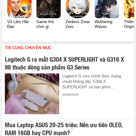
Võ Lâm Hắc
Game thủ
Zenless Zone
Wuthering
Thiên 
Đạo
chơi gì
Zero
Waves
Origin
TIN CÙNG CHUYÊN MỤC
Logitech G ra mắt G304 X SUPERLIGHT và G316 X
98 thuộc dòng sản phẩm G3 Series
Logitech G vừa chính thức mang
chuột không dây G304 X
SUPERLIGHT và bàn phím ...
06/08/2026
Mua Laptop ASUS 20-25 triệu: Nên ưu tiên OLED,
RAM 16GB hay CPU mạnh?