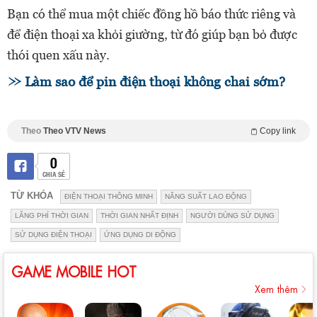
Bạn có thể mua một chiếc đồng hồ báo thức riêng và
để điện thoại xa khỏi giường, từ đó giúp bạn bỏ được
thói quen xấu này.
Làm sao để pin điện thoại không chai sớm?
Theo
Theo VTV News
Copy link
0
CHIA SẺ
TỪ KHÓA
ĐIỆN THOẠI THÔNG MINH
NĂNG SUẤT LAO ĐỘNG
LÃNG PHÍ THỜI GIAN
THỜI GIAN NHẤT ĐỊNH
NGƯỜI DÙNG SỬ DỤNG
SỬ DỤNG ĐIỆN THOẠI
ỨNG DỤNG DI ĐỘNG
GAME MOBILE HOT
Xem thêm