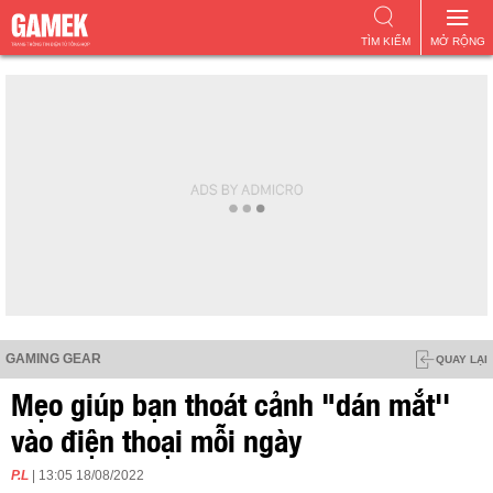
TÌM KIẾM
MỞ RỘNG
GAMING GEAR
QUAY LẠI
Mẹo giúp bạn thoát cảnh "dán mắt''
vào điện thoại mỗi ngày
P.L
| 13:05 18/08/2022