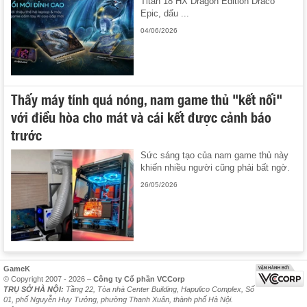
Titan 18 HX Dragon Edition Draco
Epic, dấu ...
04/06/2026
Thấy máy tính quá nóng, nam game thủ "kết nối"
với điều hòa cho mát và cái kết được cảnh báo
trước
Sức sáng tạo của nam game thủ này
khiến nhiều người cũng phải bất ngờ.
26/05/2026
GameK
© Copyright 2007 - 2026 –
Công ty Cổ phần VCCorp
TRỤ SỞ HÀ NỘI:
Tầng 22, Tòa nhà Center Building, Hapulico Complex, Số
01, phố Nguyễn Huy Tưởng, phường Thanh Xuân, thành phố Hà Nội.