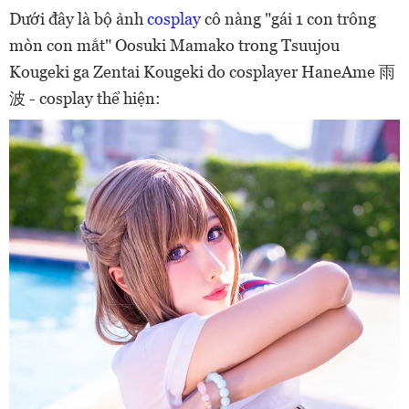
Dưới đây là bộ ảnh
cosplay
cô nàng "gái 1 con trông
mòn con mắt" Oosuki Mamako trong Tsuujou
Kougeki ga Zentai Kougeki do cosplayer HaneAme 雨
波 - cosplay thể hiện: