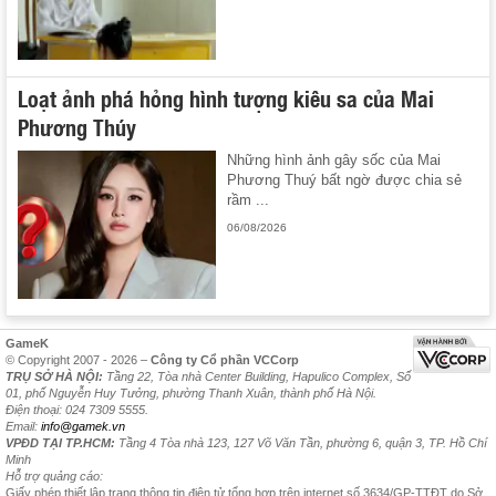
Loạt ảnh phá hỏng hình tượng kiêu sa của Mai
Phương Thúy
Những hình ảnh gây sốc của Mai
Phương Thuý bất ngờ được chia sẻ
rầm ...
06/08/2026
GameK
© Copyright 2007 - 2026 –
Công ty Cổ phần VCCorp
TRỤ SỞ HÀ NỘI:
Tầng 22, Tòa nhà Center Building, Hapulico Complex, Số
01, phố Nguyễn Huy Tưởng, phường Thanh Xuân, thành phố Hà Nội.
Điện thoại: 024 7309 5555.
Email:
info@gamek.vn
VPĐD TẠI TP.HCM:
Tầng 4 Tòa nhà 123, 127 Võ Văn Tần, phường 6, quận 3, TP. Hồ Chí
Minh
Hỗ trợ quảng cáo:
Giấy phép thiết lập trang thông tin điện tử tổng hợp trên internet số 3634/GP-TTĐT do Sở