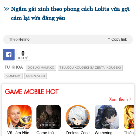
Ngắm gái xinh theo phong cách Lolita vừa gợi
cảm lại vừa đáng yêu
Theo
Helino
Copy link
0
CHIA SẺ
TỪ KHÓA
OOSUKI MAMAKO
TSUUJOU KOUGEKI GA ZENTAI KOUGEKI
COSPLAY
COSPLAYER
GAME MOBILE HOT
Xem thêm
Võ Lâm Hắc
Game thủ
Zenless Zone
Wuthering
Thiên 