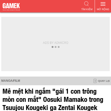
TÌM KIẾM
MỞ RỘNG
MANGA/FILM
QUAY LẠI
Mê mệt khi ngắm "gái 1 con trông
mòn con mắt" Oosuki Mamako trong
Tsuujou Kougeki ga Zentai Kougek