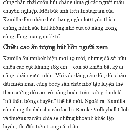
cùng thần thái cuốn hút chẳng thua gì các người mẫu
chuyên nghiệp. Mỗi bức ảnh trên Instagram của
Kamilla đều nhận được hàng ngàn lượt yêu thích,
chứng minh sức hút không nhỏ của cô nàng trong
cộng đồng mạng quốc tế.
Chiều cao ấn tượng hút hồn người xem
Kamilla Sultanbek hiện mới 19 tuổi, nhưng đã sở hữu
chiều cao cực khủng 183 cm – con số khiến bất kỳ ai
cũng phải ngước nhìn. Với vóc dáng cân đối, đôi chân
dài miên man cùng body săn chắc nhờ tập luyện thể
thao cường độ cao, cô nàng hoàn toàn xứng danh là
“nữ thần bóng chuyền” thế hệ mới. Ngoài ra, Kamilla
còn đang thi đấu cho câu lạc bộ Bereke Volleyball Club
và thường xuyên chia sẻ những khoảnh khắc tập
luyện, thi đấu trên trang cá nhân.