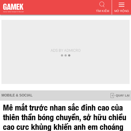
TÌM KIẾM
MỞ RỘNG
MOBILE & SOCIAL
QUAY LẠI
Mê mắt trước nhan sắc đỉnh cao của
thiên thần bóng chuyền, sở hữu chiều
cao cực khủng khiến anh em choáng