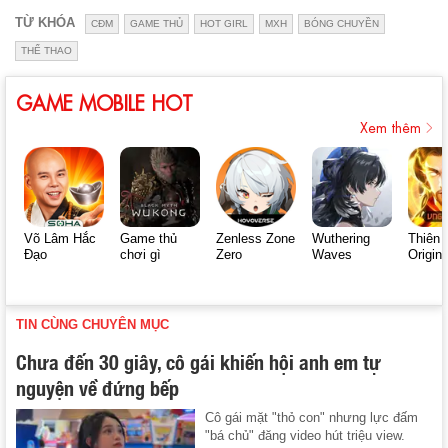
TỪ KHÓA
CĐM
GAME THỦ
HOT GIRL
MXH
BÓNG CHUYỀN
THỂ THAO
GAME MOBILE HOT
Xem thêm
Võ Lâm Hắc
Game thủ
Zenless Zone
Wuthering
Thiên 
Đạo
chơi gì
Zero
Waves
Origin
TIN CÙNG CHUYÊN MỤC
Chưa đến 30 giây, cô gái khiến hội anh em tự
nguyện về đứng bếp
Cô gái mặt "thỏ con" nhưng lực đấm
"bá chủ" đăng video hút triệu view.