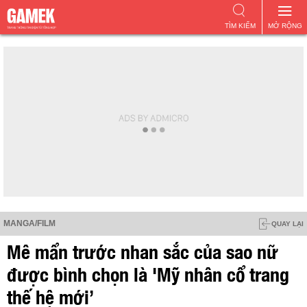
TÌM KIẾM
MỞ RỘNG
MANGA/FILM
QUAY LẠI
Mê mẩn trước nhan sắc của sao nữ
được bình chọn là 'Mỹ nhân cổ trang
thế hệ mới’