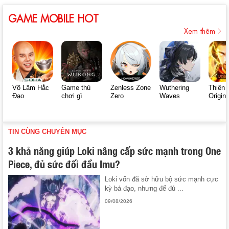
GAME MOBILE HOT
Xem thêm
Võ Lâm Hắc
Game thủ
Zenless Zone
Wuthering
Thiên 
Đạo
chơi gì
Zero
Waves
Origin
TIN CÙNG CHUYÊN MỤC
3 khả năng giúp Loki nâng cấp sức mạnh trong One
Piece, đủ sức đối đầu Imu?
Loki vốn đã sở hữu bộ sức mạnh cực
kỳ bá đạo, nhưng để đủ ...
09/08/2026