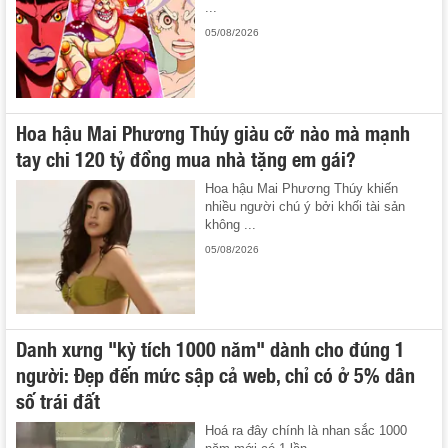
...
05/08/2026
Hoa hậu Mai Phương Thúy giàu cỡ nào mà mạnh
tay chi 120 tỷ đồng mua nhà tặng em gái?
Hoa hậu Mai Phương Thúy khiến
nhiều người chú ý bởi khối tài sản
không ...
05/08/2026
Danh xưng "kỳ tích 1000 năm" dành cho đúng 1
người: Đẹp đến mức sập cả web, chỉ có ở 5% dân
số trái đất
Hoá ra đây chính là nhan sắc 1000