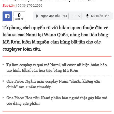
Bảo Lâm
| 09:36 17/05/2026
0
Nghe đọc bài
1:41
CHIA SẺ
Từ phong cách quyến rũ với bikini quen thuộc đến vẻ
kiêu sa của Nami tại Wano Quốc, nàng hoa tiêu băng
Mũ Rơm luôn là nguồn cảm hứng bất tận cho các
cosplayer toàn cầu.
Tự làm cosplay vì quá mê Nami, nữ coser tái hiện hoàn hảo
tạo hình Elbaf của hoa tiêu băng Mũ Rơm
One Piece: Ngắm màn cosplay Nami "chuẩn không cần
chỉnh" sau 2 năm timeskip
One Piece: Hoa tiêu Nami phiên bản người thật gây bão với
vóc dáng cực phẩm