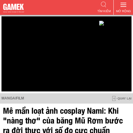
TÌM KIẾM
MỞ RỘNG
MANGA/FILM
QUAY LẠI
Mê mẩn loạt ảnh cosplay Nami: Khi
"nàng thơ" của băng Mũ Rơm bước
ra đời thực với số đo cực chuẩn