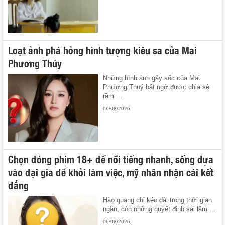
Loạt ảnh phá hỏng hình tượng kiêu sa của Mai
Phương Thúy
Những hình ảnh gây sốc của Mai
Phương Thuý bất ngờ được chia sẻ
rầm ...
06/08/2026
Chọn đóng phim 18+ để nổi tiếng nhanh, sống dựa
vào đại gia để khỏi làm việc, mỹ nhân nhận cái kết
đắng
Hào quang chỉ kéo dài trong thời gian
ngắn, còn những quyết định sai lầm ...
06/08/2026