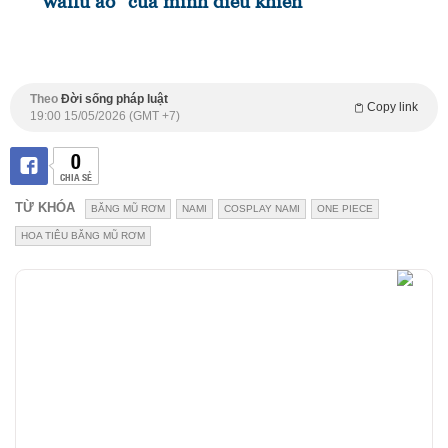
"waifu ảo" của mình điều khiển
Theo
Đời sống pháp luật
Copy link
19:00 15/05/2026 (GMT +7)
0
CHIA SẺ
TỪ KHÓA
BĂNG MŨ RƠM
NAMI
COSPLAY NAMI
ONE PIECE
HOA TIÊU BĂNG MŨ RƠM