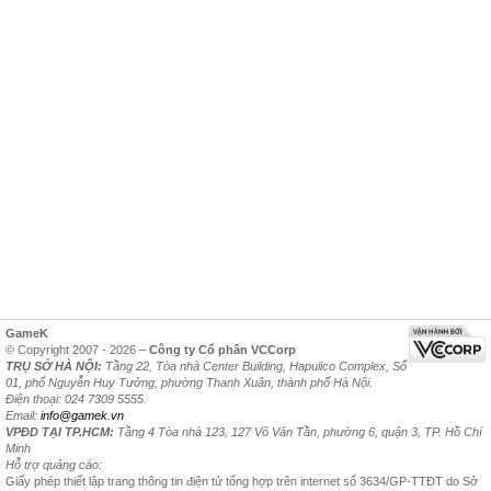
GameK
© Copyright 2007 - 2026 –
Công ty Cổ phần VCCorp
TRỤ SỞ HÀ NỘI:
Tầng 22, Tòa nhà Center Building, Hapulico Complex, Số
01, phố Nguyễn Huy Tưởng, phường Thanh Xuân, thành phố Hà Nội.
Điện thoại: 024 7309 5555.
Email:
info@gamek.vn
VPĐD TẠI TP.HCM:
Tầng 4 Tòa nhà 123, 127 Võ Văn Tần, phường 6, quận 3, TP. Hồ Chí
Minh
Hỗ trợ quảng cáo:
Giấy phép thiết lập trang thông tin điện tử tổng hợp trên internet số 3634/GP-TTĐT do Sở