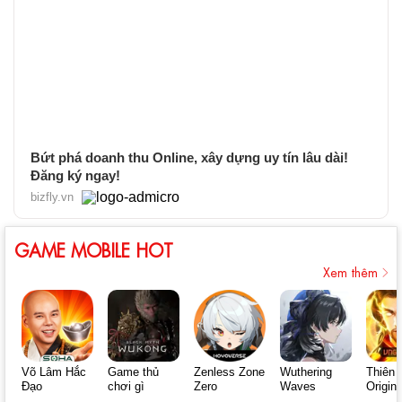
Bứt phá doanh thu Online, xây dựng uy tín lâu dài!
Đăng ký ngay!
bizfly.vn
GAME MOBILE HOT
Xem thêm
Võ Lâm Hắc
Game thủ
Zenless Zone
Wuthering
Thiên 
Đạo
chơi gì
Zero
Waves
Origin