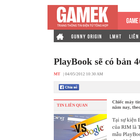
GAME 
GUNNY ORIGIN
LMHT
LIÊN
PlayBook sẽ có bản 
MT
|
04/05/2012 10:30 AM
Chiếc máy tí
TIN LIÊN QUAN
năm nay, theo
Tại sự kiện
của RIM là T
mẫu PlayBoo