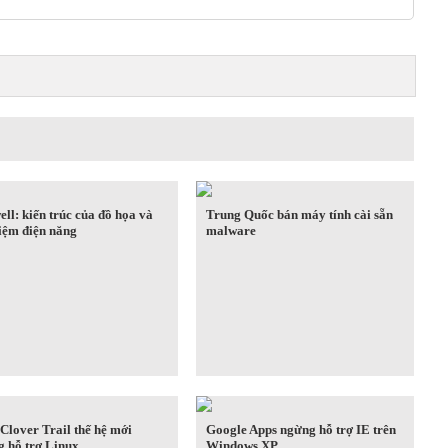
ll: kiến trúc của đồ họa và
Trung Quốc bán máy tính cài sẵn
kiệm điện năng
malware
Clover Trail thế hệ mới
Google Apps ngừng hỗ trợ IE trên
g hỗ trợ Linux
Windows XP