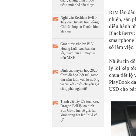
đâu", khẳng định 1.000
tiếng mới phá đảo được
RIM lần đầu
Nghi vấn Resident Evil 9
nhiên, sản 
'hủy diệt' tivi 40 triệu đồng:
điều hành nh
Chỉ cần bóp cò là màn hình
'đi viện'!
BlackBerry:
smartphone B
Giọt nước tràn ly: BLV
sổ làm việc.
Hoàng Luân xóa bài xin
lỗi, "var" fan Gumayusi
trên MXH
Nhiều tin đồ
lý lõi kép t
Đỉnh cao huyền học 2026:
chưa tiết lộ
Card đồ họa 'đột tử', game
thủ ném luôn vào lò nướng
PlayBook đa
và cái kết khiến chuyên gia
USD cho bả
cũng phải ngả mũ!
Tranh cãi nảy lửa toàn cầu:
Dragon Ball lộ tạo hình
Son Goku lúc về già, fan
khóc ròng hét lên "quá vô
lý"