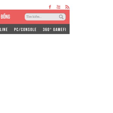
 ĐỒNG
LINE
PC/CONSOLE
360° GAMEFI