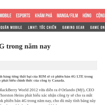
MOBILE
ESPORTS
KHÁM PHÁ
MANGA/FILM
HÓNG
CỘNG
 QUÂN MOBILE
LMHT: TỐC CHIẾN
GAMING GEAR
GAME ON
4G trong năm nay
nh bảng từng thất bại của RIM sẽ có phiên bản 4G LTE trong
 phát biểu chính thức của công ty Canada.
 BlackBerry World 2012 vừa diễn ra ở Orlando (Mỹ), CEO
horston Heins phát biểu xác nhận công ty sẽ cho ra mắt
k phiên bản 4G trong năm nay, cho dù máy tính bảng này