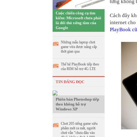
từng không 
Cuộc chiến công cụ tìm
Cách đây kh
kiếm: Microsoft chưa phải
internet cho
là đối thủ xứng tầm của
Google
PlayBook c
Những mẫu laptop chơi
game vừa được nâng cấp
thời gian qua
Thế hệ PlayBook tiếp theo
của RIM hỗ trợ 4G LTE
TIN ĐÁNG ĐỌC
Phiên bản Photoshop tiếp
theo không hỗ trợ
Windows XP
Chơi 205 tiếng game siêu
phẩm mới ra mắt, người
chơi vẫn "chưa đâu vào