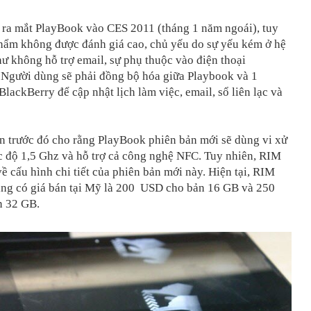
 ra mắt PlayBook vào CES 2011 (tháng 1 năm ngoái), tuy
phẩm không được đánh giá cao, chủ yếu do sự yếu kém ở hệ
ư không hỗ trợ email, sự phụ thuộc vào điện thoại
 Người dùng sẽ phải đồng bộ hóa giữa Playbook và 1
lackBerry để cập nhật lịch làm việc, email, sổ liên lạc và
n trước đó cho rằng PlayBook phiên bản mới sẽ dùng vi xử
ốc độ 1,5 Ghz và hỗ trợ cả công nghệ NFC. Tuy nhiên, RIM
 về cấu hình chi tiết của phiên bản mới này. Hiện tại, RIM
ng có giá bán tại Mỹ là 200 USD cho bản 16 GB và 250
n 32 GB.