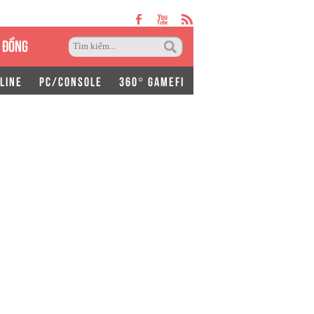
 ĐỒNG
LINE
PC/CONSOLE
360° GAMEFI