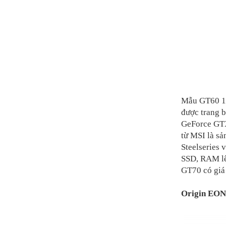
Mẫu GT60 15
được trang 
GeForce GTX
từ MSI là sả
Steelseries 
SSD, RAM lê
GT70 có giá
Origin EON