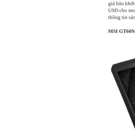
giá bán khở
USD cho mod
thông tin sả
MSI GT60M