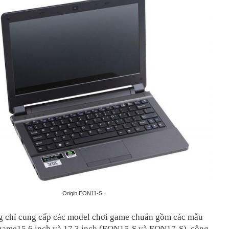
Origin EON11-S.
g chỉ cung cấp các model chơi game chuẩn gồm các mẫu
 game15,6 inch và 17,3 inch (EON15-S và EON17-S), công