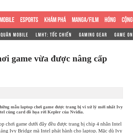
MOBILE
ESPORTS
KHÁM PHÁ
MANGA/FILM
HÓNG
CỘNG
 QUÂN MOBILE
LMHT: TỐC CHIẾN
GAMING GEAR
GAME ON
ơi game vừa được nâng cấp
hững mẫu laptop chơi game được trang bị vi xử lý mới nhất Ivy
tel cùng card đồ họa rời Kepler của Nvidia.
op chơi game dưới đây đều được trang bị chip 4 nhân Intel
tảng Ivy Bridge mà Intel phát hành cho laptop. Mặc dù Ivy