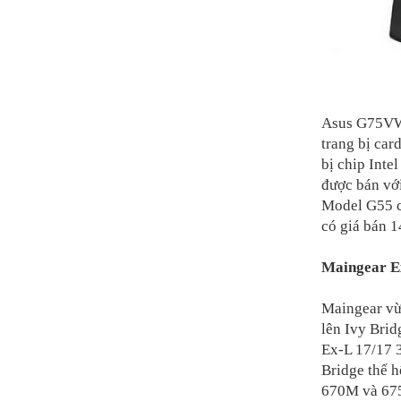
Asus G75VW 
trang bị ca
bị chip Int
được bán vớ
Model G55 c
có giá bán 
Maingear Ex
Maingear vừ
lên Ivy Brid
Ex-L 17/17 3
Bridge thế 
670M và 675