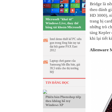
Bridge là nề
theo đánh gi
HD 3000), n
Microsoft "khai tử"
trang bị ca
Windows Live, thay thế
những trò ch
bằng tài khoản Microsoft
tảng Kepler 
khi lại tiết 
Intel demo thiết kế PC siêu
gọn trong lòng bàn tay tại
đại hội game PAX East
Alienware 
2012
Laptop chơi game của
Samsung bắt đầu bán, giá
39,5 triệu cho thị trường
Mỹ
TIN ĐÁNG ĐỌC
Phiên bản Photoshop tiếp
theo không hỗ trợ
Windows XP