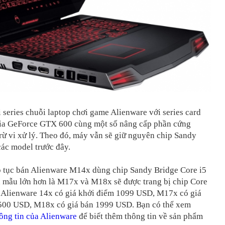
 series chuỗi laptop chơi game Alienware với series card
ia GeForce GTX 600 cùng một số nâng cấp phần cứng
rừ vi xử lý. Theo đó, máy vẫn sẽ giữ nguyên chip Sandy
ác model trước đây.
ếp tục bán Alienware M14x dùng chip Sandy Bridge Core i5
n mẫu lớn hơn là M17x và M18x sẽ được trang bị chip Core
Alienware 14x có giá khởi điểm 1099 USD, M17x có giá
500 USD, M18x có giá bán 1999 USD. Bạn có thể xem
hông tin của Alienware
để biết thêm thông tin về sản phẩm