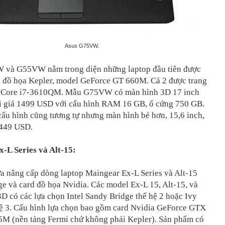
Asus G75VW.
và G55VW nằm trong diện những laptop đầu tiên được
rd đồ họa Kepler, model GeForce GT 660M. Cả 2 được trang
el Core i7-3610QM. Mẫu G75VW có màn hình 3D 17 inch
i giá 1499 USD với cấu hình RAM 16 GB, ổ cứng 750 GB.
ấu hình cũng tương tự nhưng màn hình bé hơn, 15,6 inch,
1449 USD.
-L Series và Alt-15:
a nâng cấp dòng laptop Maingear Ex-L Series và Alt-15
ge và card đồ họa Nvidia. Các model Ex-L 15, Alt-15, và
D có các lựa chọn Intel Sandy Bridge thế hệ 2 hoặc Ivy
hệ 3. Cấu hình lựa chọn bao gồm card Nvidia GeForce GTX
M (nền tảng Fermi chứ không phải Kepler). Sản phẩm có