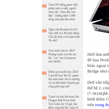
Chơi 205 tiếng game siêu
phẩm mới ra mắt, người
chơi vẫn "chưa đâu vào
đâu", khẳng định 1.000
tiếng mới phá đảo được
Nghi vấn Resident Evil 9
'hủy diệt' tivi 40 triệu đồng:
Chỉ cần bóp cò là màn hình
'đi viện'!
Giọt nước tràn ly: BLV
Dell làm mới
Hoàng Luân xóa bài xin
lỗi, "var" fan Gumayusi
đồ họa Nvid
trên MXH
khác ngoại t
Bridge như c
Đỉnh cao huyền học 2026:
Card đồ họa 'đột tử', game
thủ ném luôn vào lò nướng
Dell vẫn ti
và cái kết khiến chuyên gia
cũng phải ngả mũ!
thế hệ 2, cò
i7-3610QM. 
Tranh cãi nảy lửa toàn cầu:
khởi điểm 1
Dragon Ball lộ tạo hình
Son Goku lúc về già, fan
trên
trang t
khóc ròng hét lên "quá vô