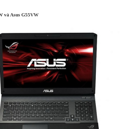
W và Asus G55VW