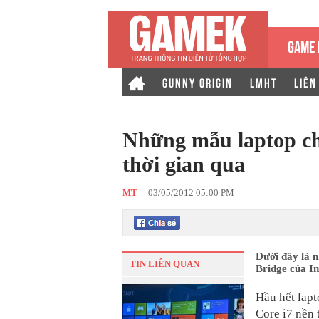
GAME 
GUNNY ORIGIN
LMHT
LIÊN
Những mẫu laptop ch
thời gian qua
MT
|
03/05/2012 05:00 PM
Dưới đây là n
TIN LIÊN QUAN
Bridge của In
Hầu hết lapt
Core i7 nền 