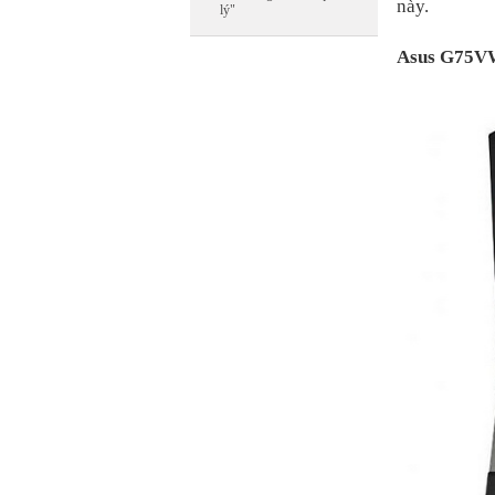
này.
lý"
Asus G75V