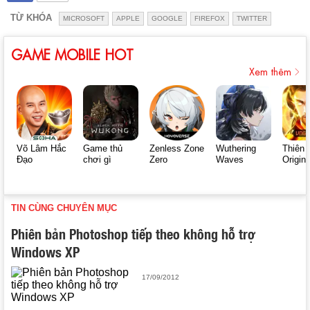
TỪ KHÓA
MICROSOFT
APPLE
GOOGLE
FIREFOX
TWITTER
GAME MOBILE HOT
Xem thêm
Võ Lâm Hắc
Game thủ
Zenless Zone
Wuthering
Thiên 
Đạo
chơi gì
Zero
Waves
Origin
TIN CÙNG CHUYÊN MỤC
Phiên bản Photoshop tiếp theo không hỗ trợ
Windows XP
17/09/2012