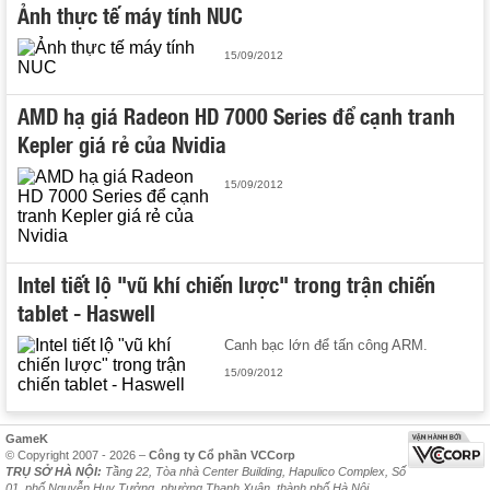
Ảnh thực tế máy tính NUC
15/09/2012
AMD hạ giá Radeon HD 7000 Series để cạnh tranh
Kepler giá rẻ của Nvidia
15/09/2012
Intel tiết lộ "vũ khí chiến lược" trong trận chiến
tablet - Haswell
Canh bạc lớn để tấn công ARM.
15/09/2012
GameK
© Copyright 2007 - 2026 –
Công ty Cổ phần VCCorp
TRỤ SỞ HÀ NỘI:
Tầng 22, Tòa nhà Center Building, Hapulico Complex, Số
01, phố Nguyễn Huy Tưởng, phường Thanh Xuân, thành phố Hà Nội.